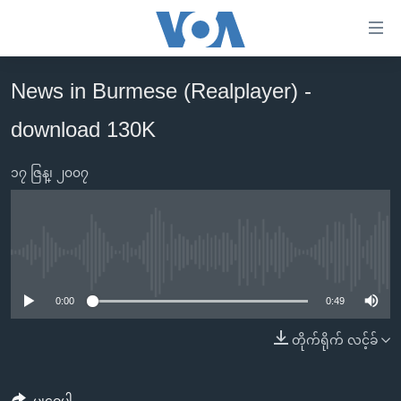
သုံး
ရ
လွယ်ကူ
News in Burmese (Realplayer) -
မူလစာမျက်နှာ
စေ
download 130K
မြန်မာ
သည့်
ကမ္ဘာ့သတင်းများ
Link
၁၇ ဇြန္၊ ၂၀၀၇
ဗွီဒီယို
နိုင်ငံတကာ
များ
သတင်းလွတ်လပ်ခွင့်
အမေရိကန်
ပင်မ
ရပ်ဝန်းတခု လမ်းတခု အလွန်
တရုတ်
အကြောင်းအရာ
No media source currently available
သို့
အင်္ဂလိပ်စာလေ့လာမယ်
အစ္စရေး-ပါလက်စတိုင်း
0:00
0:49
ကျော်
အပတ်စဉ်ကဏ္ဍများ
အမေရိကန်သုံးအီဒီယံ
ကြည့်
တိုက်ရိုက် လင့်ခ်
ရေဒီယိုနှင့်ရုပ်သံ အချက်အလက်များ
မကြေးမုံရဲ့ အင်္ဂလိပ်စာ
ရေဒီယို
ရန်
ပင်မ
ရေဒီယို/တီဗွီအစီအစဉ်
ရုပ်ရှင်ထဲက အင်္ဂလိပ်စာ
တီဗွီ