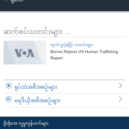
မျှဝေပါ
အ
သုတပဒေသာ အင်္ဂလိပ်စာ
ညွန်း
Learning English
စာမျက်နှာ
သို့
ဗွီအိုအေ လူမှုကွန်ယက်များ
ဆက်စပ်သတင်းများ ...
ကျော်
ကြည့်
ထုတ်လွှင့်ခဲ့ပြီး သတင်းများ
ရန်
Burma Rejects US Human Trafficking
ဘာသာစကားများ
ရှာဖွေ
Report
ရန်
နေရာ
သို့
ရုပ်သံအစီအစဉ်များ
ကျော်
ရန်
ရေဒီယိုအစီအစဉ်များ
ဗွီအိုအေ လူမှုကွန်ယက်များ