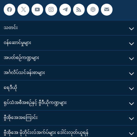
သတင်း
၀န်ဆောင်မှုများ
အပတ်စဉ်ကဏ္ဍများ
အင်္ဂလိပ်သင်ခန်းစာများ
ရေဒီယို
ရုပ်သံအစီအစဉ်နှင့် ဗွီဒီယိုကဏ္ဍများ
ဗွီအိုအေအကြောင်း
ဗွီအိုအေ မိုဘိုင်းလ်အက်ပ်များ ဒေါင်းလုတ်ယူရန်