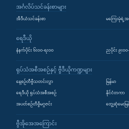
အင်္ဂလိပ်သင်ခန်းစာများ
အီဒီယံသင်ခန်းစာ
မကြေးမုံရဲ့အင
ရေဒီယို
နံနက်ပိုင်း ၆း၀၀-ရး၀၀
ညပိုင်း ၉း၀
ရုပ်သံအစီအစဉ်နှင့် ဗွီဒီယိုကဏ္ဍများ
နေ့စဉ်တီဗွီသတင်းလွှာ
မြန်မာ
ရေဒီယို ရုပ်သံအစီအစဉ်
နိုင်ငံတကာ
အပတ်စဉ်တီဗွီမဂ္ဂဇင်း
တွေ့ဆုံမေးမြန
ဗွီအိုအေအကြောင်း