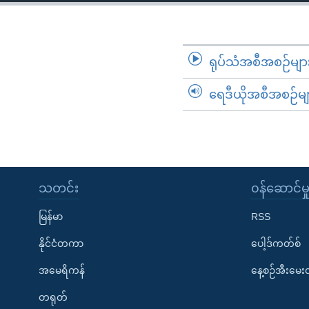
သုတပဒေသာ အင်္ဂလိပ်စာ
အ
ညွန်း
စာမျက်နှာ
သို့
ရုပ်သံအစီအစဉ်မျာ
ကျော်
ရေဒီယိုအစီအစဉ်မျ
ကြည့်
ရန်
ရှာဖွေ
ရန်
နေရာ
သတင်း
၀န်ဆောင်မှ
သို့
ကျော်
မြန်မာ
RSS
ရန်
နိုင်ငံတကာ
ပေါ့ဒ်ကတ်စ်
အမေရိကန်
နေ့စဉ်အီးမေ
တရုတ်