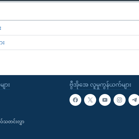
း
ား
ုများ
ဗွီအိုအေ လူမှုကွန်ယက်များ
းလ်သတင်းလွှာ