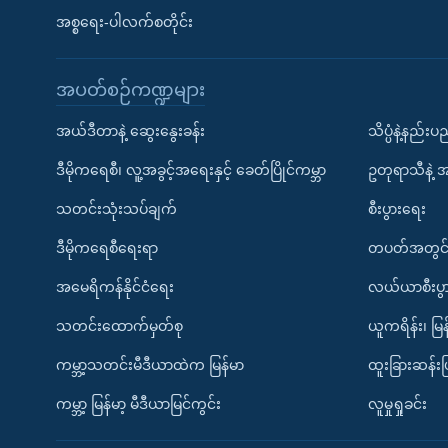
အစ္စရေး-ပါလက်စတိုင်း
အပတ်စဉ်ကဏ္ဍများ
အယ်ဒီတာနဲ့ ဆွေးနွေးခန်း
သိပ္ပံနဲ့နည်း
ဒီမိုကရေစီ၊ လူ့အခွင့်အရေးနှင့် ခေတ်ပြိုင်ကမ္ဘာ
ဥတုရာသီနဲ့ 
သတင်းသုံးသပ်ချက်
စီးပွားရေး
ဒီမိုကရေစီရေးရာ
တပတ်အတွင်
အမေရိကန်နိုင်ငံရေး
လယ်ယာစီးပွ
သတင်းထောက်မှတ်စု
ယူကရိန်း၊ မြန
ကမ္ဘာ့သတင်းမီဒီယာထဲက မြန်မာ
ထူးခြားဆန်း
ကမ္ဘာ့ မြန်မာ့ မီဒီယာမြင်ကွင်း
လူမှုရှုခင်း