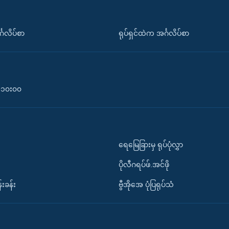
်္ဂလိပ်စာ
ရုပ်ရှင်ထဲက အင်္ဂလိပ်စာ
၀-၁၀း၀၀
ရေမြေခြားမှ ရုပ်ပုံလွှာ
ပိုလီဂရပ်ဖ်.အင်ဖို
်းခန်း
ဗွီအိုအေ ပုံပြရုပ်သံ