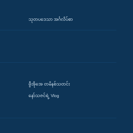
သုတပဒေသာ အင်္ဂလိပ်စာ
ဗွီအိုအေ တမိနစ်သတင်း
နော်သဇင်ရဲ့ Vlog