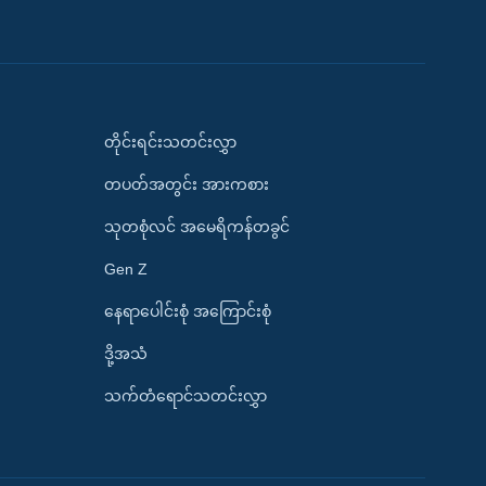
တိုင်းရင်းသတင်းလွှာ
တပတ်အတွင်း အားကစား
သုတစုံလင် အမေရိကန်တခွင်
Gen Z
နေရာပေါင်းစုံ အကြောင်းစုံ
ဒို့အသံ
သက်တံရောင်သတင်းလွှာ