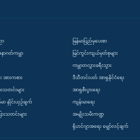
ပညာ
မြန်မာပြည်မှပေးစာ
အနာဂတ်ကမ္ဘာ
မြင်ကွင်းကျယ်မှတ်စုများ
ကမ္ဘာတလွှားခရီးသွား
း အားကစား
ဒီသီတင်းပတ် အာရှနိုင်ငံရေး
ားသတင်းများ
အာရှစီးပွားရေး
်မာ နှိုင်းယှဉ်ချက်
ကျန်းမာရေး
ပြားသတင်းများ
အမျိုးသမီးကဏ္ဍ
ရိုဟင်ဂျာအရေး မျှော်လင့်ချက်