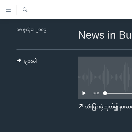
သုံး
ရ
ရှာဖွေ
လွယ်ကူ
မူလစာမျက်နှာ
၁၈ ဇူလိုင္၊ ၂၀၀၇
ရ
News in Bu
စေ
မြန်မာ
လာ
သည့်
ဒ်
ကမ္ဘာ့သတင်းများ
Link
ဗွီဒီယို
နိုင်ငံတကာ
မျှဝေပါ
များ
သတင်းလွတ်လပ်ခွင့်
အမေရိကန်
ပင်မ
ရပ်ဝန်းတခု လမ်းတခု အလွန်
တရုတ်
အကြောင်းအရာ
အင်္ဂလိပ်စာလေ့လာမယ်
အစ္စရေး-ပါလက်စတိုင်း
သို့
0:00
အပတ်စဉ်ကဏ္ဍများ
အမေရိကန်သုံးအီဒီယံ
ကျော်
သီးခြားခွဲထုတ်၍ နားဆင
ကြည့်
ရေဒီယိုနှင့်ရုပ်သံ အချက်အလက်များ
မကြေးမုံရဲ့ အင်္ဂလိပ်စာ
ရေဒီယို
ရန်
ရေဒီယို/တီဗွီအစီအစဉ်
ရုပ်ရှင်ထဲက အင်္ဂလိပ်စာ
တီဗွီ
ပင်မ