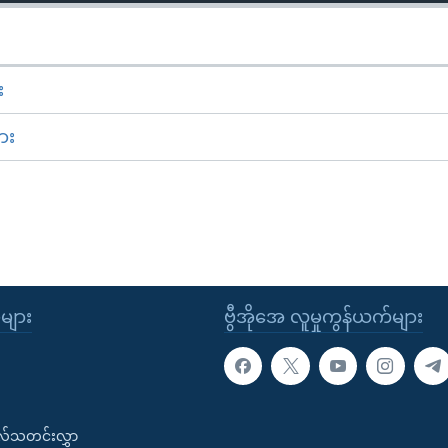
း
ား
ုများ
ဗွီအိုအေ လူမှုကွန်ယက်များ
းလ်သတင်းလွှာ