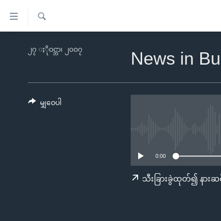
သုံး
ရ
ရှာဖွေ
လွယ်ကူ
မူလစာမျက်နှာ
၂၇ ႏိုဝင္ဘာ၊ ၂၀၀၇
ရ
News in Bu
စေ
မြန်မာ
လာ
သည့်
ဒ်
ကမ္ဘာ့သတင်းများ
Link
ဗွီဒီယို
နိုင်ငံတကာ
မျှဝေပါ
များ
သတင်းလွတ်လပ်ခွင့်
အမေရိကန်
ပင်မ
ရပ်ဝန်းတခု လမ်းတခု အလွန်
တရုတ်
အကြောင်းအရာ
အင်္ဂလိပ်စာလေ့လာမယ်
အစ္စရေး-ပါလက်စတိုင်း
သို့
0:00
အပတ်စဉ်ကဏ္ဍများ
အမေရိကန်သုံးအီဒီယံ
ကျော်
သီးခြားခွဲထုတ်၍ နားဆင
ကြည့်
ရေဒီယိုနှင့်ရုပ်သံ အချက်အလက်များ
မကြေးမုံရဲ့ အင်္ဂလိပ်စာ
ရေဒီယို
ရန်
ရေဒီယို/တီဗွီအစီအစဉ်
ရုပ်ရှင်ထဲက အင်္ဂလိပ်စာ
တီဗွီ
ပင်မ