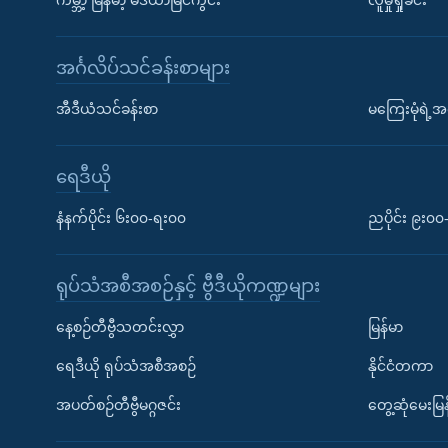
ကမ္ဘာ့ မြန်မာ့ မီဒီယာမြင်ကွင်း
လူမှုရှုခင်း
အင်္ဂလိပ်သင်ခန်းစာများ
အီဒီယံသင်ခန်းစာ
မကြေးမုံရဲ့အင
ရေဒီယို
နံနက်ပိုင်း ၆း၀၀-ရး၀၀
ညပိုင်း ၉း၀
ရုပ်သံအစီအစဉ်နှင့် ဗွီဒီယိုကဏ္ဍများ
နေ့စဉ်တီဗွီသတင်းလွှာ
မြန်မာ
ရေဒီယို ရုပ်သံအစီအစဉ်
နိုင်ငံတကာ
အပတ်စဉ်တီဗွီမဂ္ဂဇင်း
တွေ့ဆုံမေးမြန