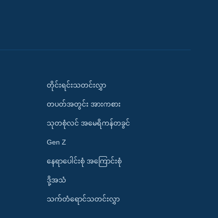
တိုင်းရင်းသတင်းလွှာ
တပတ်အတွင်း အားကစား
သုတစုံလင် အမေရိကန်တခွင်
Gen Z
နေရာပေါင်းစုံ အကြောင်းစုံ
ဒို့အသံ
သက်တံရောင်သတင်းလွှာ