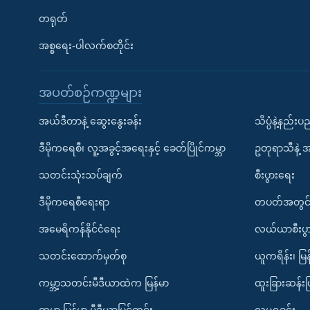
တရုတ်
အစ္စရေး-ပါလက်စတိုင်း
အပတ်စဉ်ကဏ္ဍများ
အယ်ဒီတာနဲ့ ဆွေးနွေးခန်း
သိပ္ပံနဲ့နည်း
ဒီမိုကရေစီ၊ လူ့အခွင့်အရေးနှင့် ခေတ်ပြိုင်ကမ္ဘာ
ဥတုရာသီနဲ့ 
သတင်းသုံးသပ်ချက်
စီးပွားရေး
ဒီမိုကရေစီရေးရာ
တပတ်အတွင်
အမေရိကန်နိုင်ငံရေး
လယ်ယာစီးပွ
သတင်းထောက်မှတ်စု
ယူကရိန်း၊ မြန
ကမ္ဘာ့သတင်းမီဒီယာထဲက မြန်မာ
ထူးခြားဆန်း