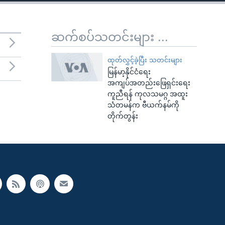
ဆက်စပ်သတင်းများ ...
ထုတ်လွှင့်ခဲ့ပြီး သတင်းများ
မြန်မာ့နိုင်ငံရေး
အကျပ်အတည်းဖြေရှင်းရေး
ကူညီရန် ကုလသမဂ္ဂ အထူး
သံတမန်က ဗီယက်နမ်ကို
တိုက်တွန်း