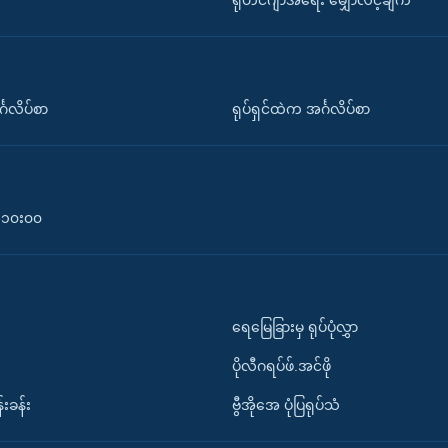
ရိုဟင်ဂျာအရေး မျှော်လင့်ချက်
်္ဂလိပ်စာ
ရုပ်ရှင်ထဲက အင်္ဂလိပ်စာ
၀-၁၀း၀၀
ရေမြေခြားမှ ရုပ်ပုံလွှာ
ပိုလီဂရပ်ဖ်.အင်ဖို
်းခန်း
ဗွီအိုအေ ပုံပြရုပ်သံ