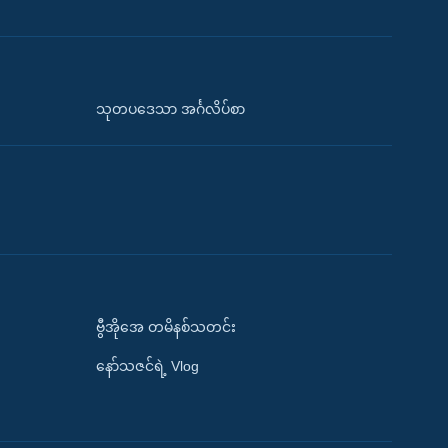
သုတပဒေသာ အင်္ဂလိပ်စာ
ဗွီအိုအေ တမိနစ်သတင်း
နော်သဇင်ရဲ့ Vlog