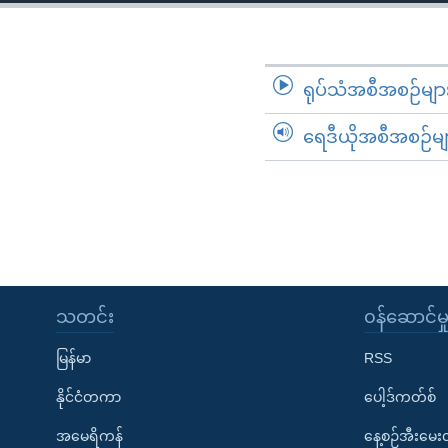
သုတပဒေသာ အင်္ဂလိပ်စာ
အ
ညွန်း
စာမျက်နှာ
သို့
ရုပ်သံအစီအစဉ်မျာ
ကျော်
ရေဒီယိုအစီအစဉ်မျ
ကြည့်
ရန်
ရှာဖွေ
ရန်
နေရာ
သို့
ကျော်
သတင်း
၀န်ဆောင်မှ
ရန်
မြန်မာ
RSS
နိုင်ငံတကာ
ပေါ့ဒ်ကတ်စ်
အမေရိကန်
နေ့စဉ်အီးမေ