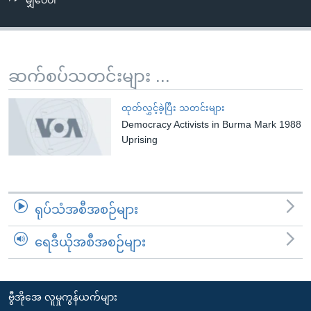
မျှဝေပါ
အ
သုတပဒေသာ အင်္ဂလိပ်စာ
ညွန်း
Learning English
စာမျက်နှာ
သို့
ဗွီအိုအေ လူမှုကွန်ယက်များ
ဆက်စပ်သတင်းများ ...
ကျော်
ကြည့်
ထုတ်လွှင့်ခဲ့ပြီး သတင်းများ
ရန်
Democracy Activists in Burma Mark 1988
ဘာသာစကားများ
ရှာဖွေ
Uprising
ရန်
နေရာ
သို့
ရုပ်သံအစီအစဉ်များ
ကျော်
ရန်
ရေဒီယိုအစီအစဉ်များ
ဗွီအိုအေ လူမှုကွန်ယက်များ