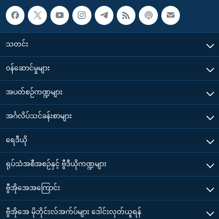
သတင်း
၀န်ဆောင်မှုများ
အပတ်စဉ်ကဏ္ဍများ
အင်္ဂလိပ်သင်ခန်းစာများ
ရေဒီယို
ရုပ်သံအစီအစဉ်နှင့် ဗွီဒီယိုကဏ္ဍများ
ဗွီအိုအေအကြောင်း
ဗွီအိုအေ မိုဘိုင်းလ်အက်ပ်များ ဒေါင်းလုတ်ယူရန်