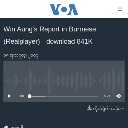
သုံး
ရ
လွယ်ကူ
Win Aung's Report in Burmese
မူလစာမျက်နှာ
စေ
(Realplayer) - download 841K
မြန်မာ
သည့်
ကမ္ဘာ့သတင်းများ
Link
၀၈ ၾသဂုတ္၊ ၂၀၀၇
ဗွီဒီယို
နိုင်ငံတကာ
များ
သတင်းလွတ်လပ်ခွင့်
အမေရိကန်
ပင်မ
ရပ်ဝန်းတခု လမ်းတခု အလွန်
တရုတ်
အကြောင်းအရာ
No media source currently available
သို့
အင်္ဂလိပ်စာလေ့လာမယ်
အစ္စရေး-ပါလက်စတိုင်း
0:00
5:23
ကျော်
အပတ်စဉ်ကဏ္ဍများ
အမေရိကန်သုံးအီဒီယံ
ကြည့်
တိုက်ရိုက် လင့်ခ်
ရေဒီယိုနှင့်ရုပ်သံ အချက်အလက်များ
မကြေးမုံရဲ့ အင်္ဂလိပ်စာ
ရေဒီယို
ရန်
ပင်မ
ရေဒီယို/တီဗွီအစီအစဉ်
ရုပ်ရှင်ထဲက အင်္ဂလိပ်စာ
တီဗွီ