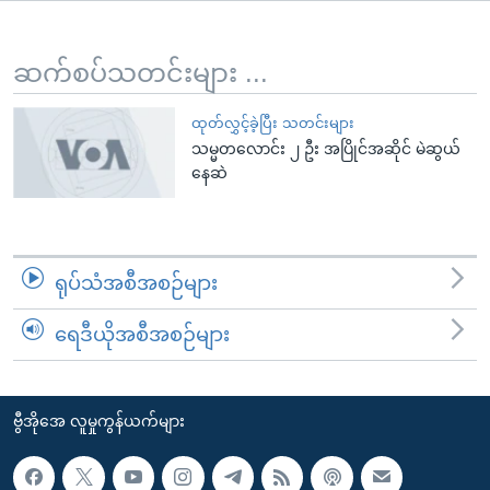
အ
သုတပဒေသာ အင်္ဂလိပ်စာ
ညွန်း
Learning English
စာမျက်နှာ
ဆက်စပ်သတင်းများ ...
သို့
ဗွီအိုအေ လူမှုကွန်ယက်များ
ကျော်
ထုတ်လွှင့်ခဲ့ပြီး သတင်းများ
သမ္မတလောင်း ၂ ဦး အပြိုင်အဆိုင် မဲဆွယ်
ကြည့်
နေဆဲ
ရန်
ဘာသာစကားများ
ရှာဖွေ
ရန်
နေရာ
ရုပ်သံအစီအစဉ်များ
သို့
ကျော်
ရေဒီယိုအစီအစဉ်များ
ရန်
ဗွီအိုအေ လူမှုကွန်ယက်များ