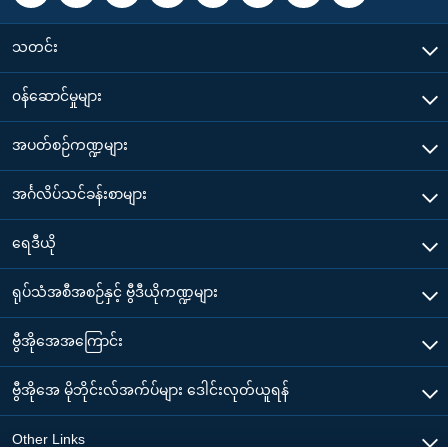
သတင်း
၀န်ဆောင်မှုများ
အပတ်စဉ်ကဏ္ဍများ
အင်္ဂလိပ်သင်ခန်းစာများ
ရေဒီယို
ရုပ်သံအစီအစဉ်နှင့် ဗွီဒီယိုကဏ္ဍများ
ဗွီအိုအေအကြောင်း
ဗွီအိုအေ မိုဘိုင်းလ်အက်ပ်များ ဒေါင်းလုတ်ယူရန်
Other Links