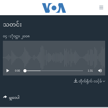
သုံး
ရ
လွယ်ကူ
သတင်း
မူလစာမျက်နှာ
စေ
မြန်မာ
၀၄ ႏိုဝင္ဘာ၊ ၂၀၀၈
သည့်
ကမ္ဘာ့သတင်းများ
Link
ဗွီဒီယို
နိုင်ငံတကာ
များ
သတင်းလွတ်လပ်ခွင့်
အမေရိကန်
No media source currently available
ပင်မ
ရပ်ဝန်းတခု လမ်းတခု အလွန်
တရုတ်
အကြောင်းအရာ
0:00
1:31
သို့
အင်္ဂလိပ်စာလေ့လာမယ်
အစ္စရေး-ပါလက်စတိုင်း
တိုက်ရိုက် လင့်ခ်
ကျော်
အပတ်စဉ်ကဏ္ဍများ
အမေရိကန်သုံးအီဒီယံ
ကြည့်
ရေဒီယိုနှင့်ရုပ်သံ အချက်အလက်များ
မကြေးမုံရဲ့ အင်္ဂလိပ်စာ
ရေဒီယို
ရန်
မျှဝေပါ
ပင်မ
ရေဒီယို/တီဗွီအစီအစဉ်
ရုပ်ရှင်ထဲက အင်္ဂလိပ်စာ
တီဗွီ