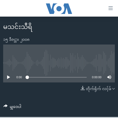
သုံး
ရ
လွယ်ကူ
မသင်းသီရိ
မူလစာမျက်နှာ
စေ
မြန်မာ
၁၅ ဒီဇင္ဘာ၊ ၂၀၀၈
သည့်
ကမ္ဘာ့သတင်းများ
Link
ဗွီဒီယို
နိုင်ငံတကာ
များ
သတင်းလွတ်လပ်ခွင့်
အမေရိကန်
No media source currently available
ပင်မ
ရပ်ဝန်းတခု လမ်းတခု အလွန်
တရုတ်
အကြောင်းအရာ
0:00
0:00:00
သို့
အင်္ဂလိပ်စာလေ့လာမယ်
အစ္စရေး-ပါလက်စတိုင်း
တိုက်ရိုက် လင့်ခ်
ကျော်
အပတ်စဉ်ကဏ္ဍများ
အမေရိကန်သုံးအီဒီယံ
ကြည့်
ရေဒီယိုနှင့်ရုပ်သံ အချက်အလက်များ
မကြေးမုံရဲ့ အင်္ဂလိပ်စာ
ရေဒီယို
ရန်
မျှဝေပါ
ပင်မ
ရေဒီယို/တီဗွီအစီအစဉ်
ရုပ်ရှင်ထဲက အင်္ဂလိပ်စာ
တီဗွီ