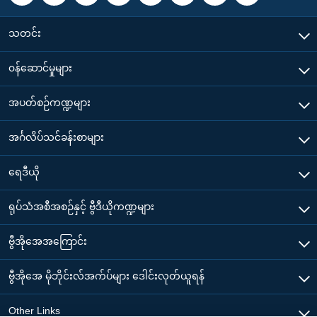
သတင်း
၀န်ဆောင်မှုများ
အပတ်စဉ်ကဏ္ဍများ
အင်္ဂလိပ်သင်ခန်းစာများ
ရေဒီယို
ရုပ်သံအစီအစဉ်နှင့် ဗွီဒီယိုကဏ္ဍများ
ဗွီအိုအေအကြောင်း
ဗွီအိုအေ မိုဘိုင်းလ်အက်ပ်များ ဒေါင်းလုတ်ယူရန်
Other Links