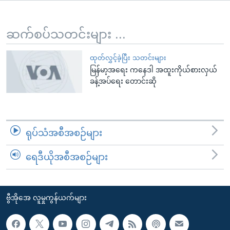
အ
သုတပဒေသာ အင်္ဂလိပ်စာ
ညွန်း
Learning English
စာမျက်နှာ
ဆက်စပ်သတင်းများ ...
သို့
ဗွီအိုအေ လူမှုကွန်ယက်များ
ကျော်
ထုတ်လွှင့်ခဲ့ပြီး သတင်းများ
မြန်မာ့အရေး ကနေဒါ အထူးကိုယ်စားလှယ်
ကြည့်
ခန့်အပ်ရေး တောင်းဆို
ရန်
ဘာသာစကားများ
ရှာဖွေ
ရန်
နေရာ
ရုပ်သံအစီအစဉ်များ
သို့
ကျော်
ရေဒီယိုအစီအစဉ်များ
ရန်
ဗွီအိုအေ လူမှုကွန်ယက်များ