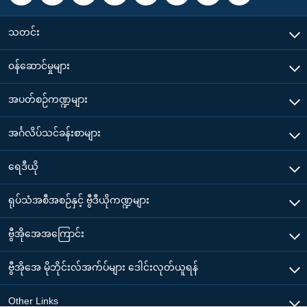
သတင်း
၀န်ဆောင်မှုများ
အပတ်စဉ်ကဏ္ဍများ
အင်္ဂလိပ်သင်ခန်းစာများ
ရေဒီယို
ရုပ်သံအစီအစဉ်နှင့် ဗွီဒီယိုကဏ္ဍများ
ဗွီအိုအေအကြောင်း
ဗွီအိုအေ မိုဘိုင်းလ်အက်ပ်များ ဒေါင်းလုတ်ယူရန်
Other Links