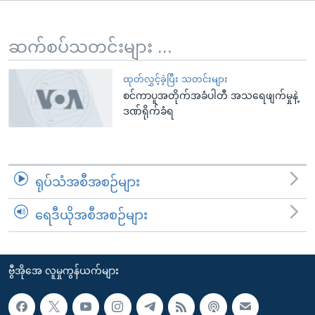
အ
သုတပဒေသာ အင်္ဂလိပ်စာ
ညွန်း
Learning English
စာမျက်နှာ
ဆက်စပ်သတင်းများ ...
သို့
ဗွီအိုအေ လူမှုကွန်ယက်များ
ကျော်
ထုတ်လွှင့်ခဲ့ပြီး သတင်းများ
စင်ကာပူအတိုက်အခံပါတီ အသရေဖျက်မှုနဲ့
ကြည့်
ဒဏ်ရိုက်ခံရ
ရန်
ဘာသာစကားများ
ရှာဖွေ
ရန်
နေရာ
ရုပ်သံအစီအစဉ်များ
သို့
ကျော်
ရေဒီယိုအစီအစဉ်များ
ရန်
ဗွီအိုအေ လူမှုကွန်ယက်များ