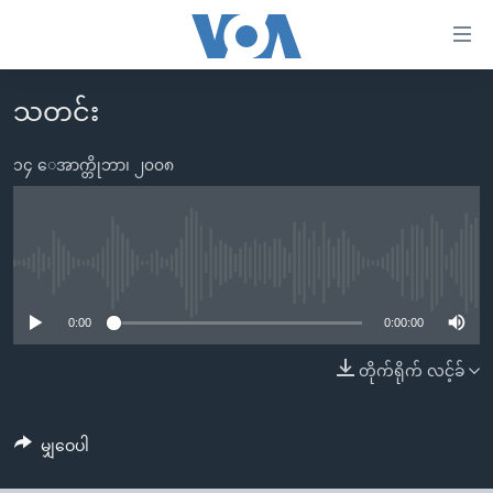
သုံး
ရ
လွယ်ကူ
သတင်း
မူလစာမျက်နှာ
စေ
မြန်မာ
၁၄ ေအာက္တိုဘာ၊ ၂၀၀၈
သည့်
ကမ္ဘာ့သတင်းများ
Link
ဗွီဒီယို
နိုင်ငံတကာ
များ
သတင်းလွတ်လပ်ခွင့်
အမေရိကန်
No media source currently available
ပင်မ
ရပ်ဝန်းတခု လမ်းတခု အလွန်
တရုတ်
အကြောင်းအရာ
0:00
0:00:00
သို့
အင်္ဂလိပ်စာလေ့လာမယ်
အစ္စရေး-ပါလက်စတိုင်း
တိုက်ရိုက် လင့်ခ်
ကျော်
အပတ်စဉ်ကဏ္ဍများ
အမေရိကန်သုံးအီဒီယံ
ကြည့်
ရေဒီယိုနှင့်ရုပ်သံ အချက်အလက်များ
မကြေးမုံရဲ့ အင်္ဂလိပ်စာ
ရေဒီယို
ရန်
မျှဝေပါ
ပင်မ
ရေဒီယို/တီဗွီအစီအစဉ်
ရုပ်ရှင်ထဲက အင်္ဂလိပ်စာ
တီဗွီ