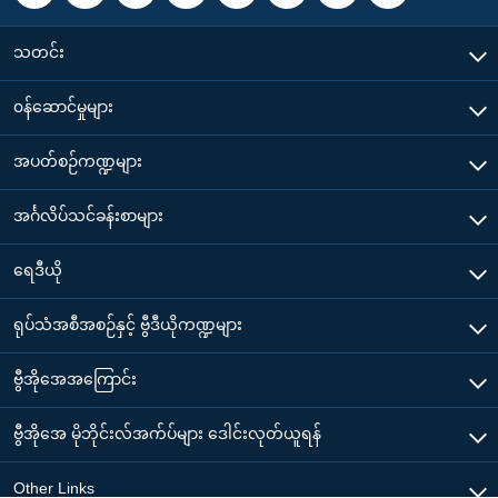
သတင်း
၀န်ဆောင်မှုများ
အပတ်စဉ်ကဏ္ဍများ
အင်္ဂလိပ်သင်ခန်းစာများ
ရေဒီယို
ရုပ်သံအစီအစဉ်နှင့် ဗွီဒီယိုကဏ္ဍများ
ဗွီအိုအေအကြောင်း
ဗွီအိုအေ မိုဘိုင်းလ်အက်ပ်များ ဒေါင်းလုတ်ယူရန်
Other Links