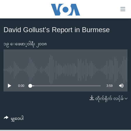
သုံး
ရ
လွယ်ကူ
David Gollust's Report in Burmese
မူလစာမျက်နှာ
စေ
မြန်မာ
၁၉ ေဖေဖာ္၀ါရီ၊ ၂၀၀၈
သည့်
ကမ္ဘာ့သတင်းများ
Link
ဗွီဒီယို
နိုင်ငံတကာ
များ
သတင်းလွတ်လပ်ခွင့်
အမေရိကန်
No media source currently available
ပင်မ
ရပ်ဝန်းတခု လမ်းတခု အလွန်
တရုတ်
အကြောင်းအရာ
0:00
3:59
သို့
အင်္ဂလိပ်စာလေ့လာမယ်
အစ္စရေး-ပါလက်စတိုင်း
တိုက်ရိုက် လင့်ခ်
ကျော်
အပတ်စဉ်ကဏ္ဍများ
အမေရိကန်သုံးအီဒီယံ
ကြည့်
ရေဒီယိုနှင့်ရုပ်သံ အချက်အလက်များ
မကြေးမုံရဲ့ အင်္ဂလိပ်စာ
ရေဒီယို
ရန်
မျှဝေပါ
ပင်မ
ရေဒီယို/တီဗွီအစီအစဉ်
ရုပ်ရှင်ထဲက အင်္ဂလိပ်စာ
တီဗွီ