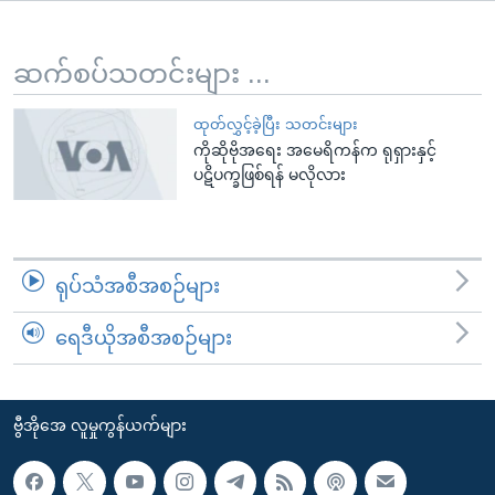
အ
သုတပဒေသာ အင်္ဂလိပ်စာ
ညွန်း
Learning English
စာမျက်နှာ
ဆက်စပ်သတင်းများ ...
သို့
ဗွီအိုအေ လူမှုကွန်ယက်များ
ကျော်
ထုတ်လွှင့်ခဲ့ပြီး သတင်းများ
ကိုဆိုဗိုအရေး အမေရိကန်က ရုရှားနှင့်
ကြည့်
ပဋိပက္ခဖြစ်ရန် မလိုလား
ရန်
ဘာသာစကားများ
ရှာဖွေ
ရန်
နေရာ
ရုပ်သံအစီအစဉ်များ
သို့
ကျော်
ရေဒီယိုအစီအစဉ်များ
ရန်
ဗွီအိုအေ လူမှုကွန်ယက်များ