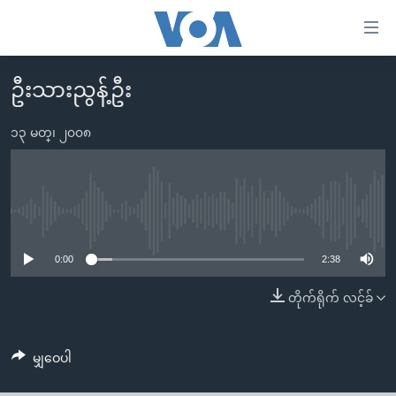
သုံး
ရ
လွယ်ကူ
ဦးသားညွန့်ဦး
မူလစာမျက်နှာ
စေ
မြန်မာ
၁၃ မတ္၊ ၂၀၀၈
သည့်
ကမ္ဘာ့သတင်းများ
Link
ဗွီဒီယို
နိုင်ငံတကာ
များ
သတင်းလွတ်လပ်ခွင့်
အမေရိကန်
No media source currently available
ပင်မ
ရပ်ဝန်းတခု လမ်းတခု အလွန်
တရုတ်
အကြောင်းအရာ
0:00
2:38
သို့
အင်္ဂလိပ်စာလေ့လာမယ်
အစ္စရေး-ပါလက်စတိုင်း
တိုက်ရိုက် လင့်ခ်
ကျော်
အပတ်စဉ်ကဏ္ဍများ
အမေရိကန်သုံးအီဒီယံ
ကြည့်
ရေဒီယိုနှင့်ရုပ်သံ အချက်အလက်များ
မကြေးမုံရဲ့ အင်္ဂလိပ်စာ
ရေဒီယို
ရန်
မျှဝေပါ
ပင်မ
ရေဒီယို/တီဗွီအစီအစဉ်
ရုပ်ရှင်ထဲက အင်္ဂလိပ်စာ
တီဗွီ