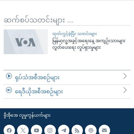
အ
သုတပဒေသာ အင်္ဂလိပ်စာ
ညွန်း
Learning English
စာမျက်နှာ
ဆက်စပ်သတင်းများ ...
သို့
ဗွီအိုအေ လူမှုကွန်ယက်များ
ကျော်
ထုတ်လွှင့်ခဲ့ပြီး သတင်းများ
မြန်မာ့လူ့အခွင့်အရေးနေ့ အကျဉ်းသားများ
ကြည့်
လွှတ်ပေးရေး လှုပ်ရှားမှုများ
ရန်
ဘာသာစကားများ
ရှာဖွေ
ရန်
နေရာ
ရုပ်သံအစီအစဉ်များ
သို့
ကျော်
ရေဒီယိုအစီအစဉ်များ
ရန်
ဗွီအိုအေ လူမှုကွန်ယက်များ