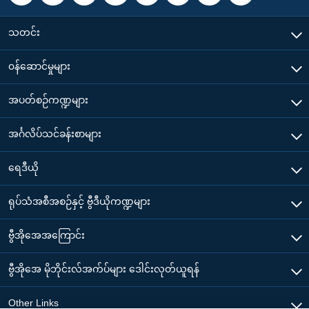
သတင်း
၀န်ဆောင်မှုများ
အပတ်စဉ်ကဏ္ဍများ
အင်္ဂလိပ်သင်ခန်းစာများ
ရေဒီယို
ရုပ်သံအစီအစဉ်နှင့် ဗွီဒီယိုကဏ္ဍများ
ဗွီအိုအေအကြောင်း
ဗွီအိုအေ မိုဘိုင်းလ်အက်ပ်များ ဒေါင်းလုတ်ယူရန်
Other Links