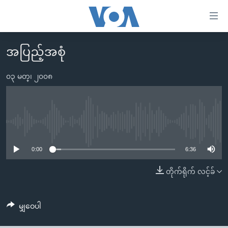
သုံး
ရ
လွယ်ကူ
အပြည့်အစုံ
မူလစာမျက်နှာ
စေ
မြန်မာ
၀၃ မတ္၊ ၂၀၀၈
သည့်
ကမ္ဘာ့သတင်းများ
Link
ဗွီဒီယို
နိုင်ငံတကာ
များ
သတင်းလွတ်လပ်ခွင့်
အမေရိကန်
No media source currently available
ပင်မ
ရပ်ဝန်းတခု လမ်းတခု အလွန်
တရုတ်
အကြောင်းအရာ
0:00
6:36
သို့
အင်္ဂလိပ်စာလေ့လာမယ်
အစ္စရေး-ပါလက်စတိုင်း
တိုက်ရိုက် လင့်ခ်
ကျော်
အပတ်စဉ်ကဏ္ဍများ
အမေရိကန်သုံးအီဒီယံ
ကြည့်
ရေဒီယိုနှင့်ရုပ်သံ အချက်အလက်များ
မကြေးမုံရဲ့ အင်္ဂလိပ်စာ
ရေဒီယို
ရန်
မျှဝေပါ
ပင်မ
ရေဒီယို/တီဗွီအစီအစဉ်
ရုပ်ရှင်ထဲက အင်္ဂလိပ်စာ
တီဗွီ