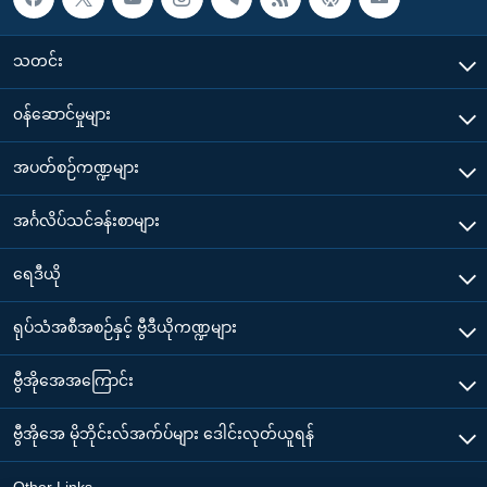
သတင်း
၀န်ဆောင်မှုများ
အပတ်စဉ်ကဏ္ဍများ
အင်္ဂလိပ်သင်ခန်းစာများ
ရေဒီယို
ရုပ်သံအစီအစဉ်နှင့် ဗွီဒီယိုကဏ္ဍများ
ဗွီအိုအေအကြောင်း
ဗွီအိုအေ မိုဘိုင်းလ်အက်ပ်များ ဒေါင်းလုတ်ယူရန်