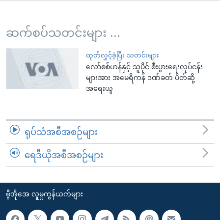
အ
သုတပဒေသာ အင်္ဂလိပ်စာ
ညွန်း
Learning English
စာမျက်နှာ
ဆက်စပ်သတင်းများ ...
သို့
ဗွီအိုအေ လူမှုကွန်ယက်များ
ကျော်
ထုတ်လွှင့်ခဲ့ပြီး သတင်းများ
လော်စစ်ဟန်နှင့် သူပိုင် စီးပွားရေးလုပ်ငန်း
ကြည့်
များအား အမေရိကန် ဒဏ်ခတ် ပိတ်ဆို့
ရန်
အရေးယူ
ဘာသာစကားများ
ရှာဖွေ
ရန်
နေရာ
ရုပ်သံအစီအစဉ်များ
သို့
ကျော်
ရေဒီယိုအစီအစဉ်များ
ရန်
ဗွီအိုအေ လူမှုကွန်ယက်များ