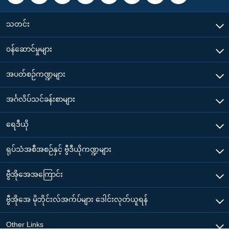
သတင်း
၀န်ဆောင်မှုများ
အပတ်စဉ်ကဏ္ဍများ
အင်္ဂလိပ်သင်ခန်းစာများ
ရေဒီယို
ရုပ်သံအစီအစဉ်နှင့် ဗွီဒီယိုကဏ္ဍများ
ဗွီအိုအေအကြောင်း
ဗွီအိုအေ မိုဘိုင်းလ်အက်ပ်များ ဒေါင်းလုတ်ယူရန်
Other Links