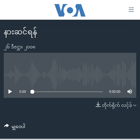
သုံး
ရ
လွယ်ကူ
နားဆင်ရန်
မူလစာမျက်နှာ
စေ
မြန်မာ
၂၆ ဒီဇင္ဘာ၊ ၂၀၀၈
သည့်
ကမ္ဘာ့သတင်းများ
Link
ဗွီဒီယို
နိုင်ငံတကာ
များ
သတင်းလွတ်လပ်ခွင့်
အမေရိကန်
No media source currently available
ပင်မ
ရပ်ဝန်းတခု လမ်းတခု အလွန်
တရုတ်
အကြောင်းအရာ
0:00
0:00:00
သို့
အင်္ဂလိပ်စာလေ့လာမယ်
အစ္စရေး-ပါလက်စတိုင်း
တိုက်ရိုက် လင့်ခ်
ကျော်
အပတ်စဉ်ကဏ္ဍများ
အမေရိကန်သုံးအီဒီယံ
ကြည့်
ရေဒီယိုနှင့်ရုပ်သံ အချက်အလက်များ
မကြေးမုံရဲ့ အင်္ဂလိပ်စာ
ရေဒီယို
ရန်
မျှဝေပါ
ပင်မ
ရေဒီယို/တီဗွီအစီအစဉ်
ရုပ်ရှင်ထဲက အင်္ဂလိပ်စာ
တီဗွီ