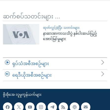
အ
သုတပဒေသာ အင်္ဂလိပ်စာ
ညွန်း
Learning English
စာမျက်နှာ
ဆက်စပ်သတင်းများ ...
သို့
ဗွီအိုအေ လူမှုကွန်ယက်များ
ကျော်
ထုတ်လွှင့်ခဲ့ပြီး သတင်းများ
နာဆာအာကာသသိပ္ပံ နှစ်ငါးဆယ်ပြည့်
ကြည့်
အောင်မြင်မှုများ
ရန်
ဘာသာစကားများ
ရှာဖွေ
ရန်
နေရာ
ရုပ်သံအစီအစဉ်များ
သို့
ကျော်
ရေဒီယိုအစီအစဉ်များ
ရန်
ဗွီအိုအေ လူမှုကွန်ယက်များ