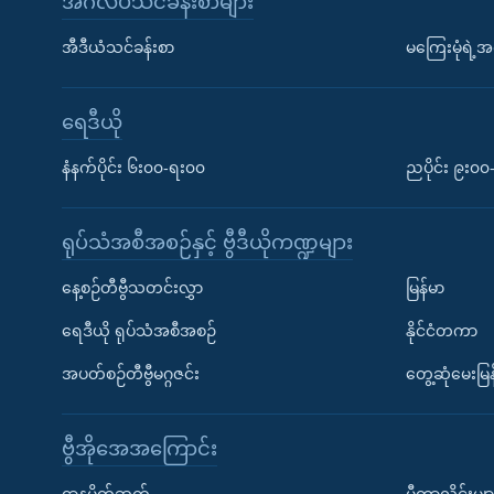
အင်္ဂလိပ်သင်ခန်းစာများ
အီဒီယံသင်ခန်းစာ
မကြေးမုံရဲ့အင
ရေဒီယို
နံနက်ပိုင်း ၆း၀၀-ရး၀၀
ညပိုင်း ၉း၀
ရုပ်သံအစီအစဉ်နှင့် ဗွီဒီယိုကဏ္ဍများ
နေ့စဉ်တီဗွီသတင်းလွှာ
မြန်မာ
ရေဒီယို ရုပ်သံအစီအစဉ်
နိုင်ငံတကာ
အပတ်စဉ်တီဗွီမဂ္ဂဇင်း
တွေ့ဆုံမေးမြန
ဗွီအိုအေအကြောင်း