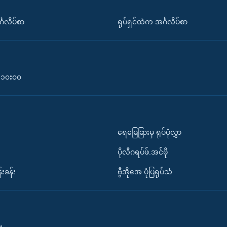
်္ဂလိပ်စာ
ရုပ်ရှင်ထဲက အင်္ဂလိပ်စာ
၀-၁၀း၀၀
ရေမြေခြားမှ ရုပ်ပုံလွှာ
ပိုလီဂရပ်ဖ်.အင်ဖို
်းခန်း
ဗွီအိုအေ ပုံပြရုပ်သံ