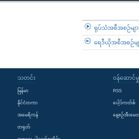
သုတပဒေသာ အင်္ဂလိပ်စာ
အ
ညွန်း
စာမျက်နှာ
သို့
ရုပ်သံအစီအစဉ်မျာ
ကျော်
ရေဒီယိုအစီအစဉ်မျ
ကြည့်
ရန်
ရှာဖွေ
ရန်
နေရာ
သတင်း
၀န်ဆောင်မှ
သို့
မြန်မာ
RSS
ကျော်
ရန်
နိုင်ငံတကာ
ပေါ့ဒ်ကတ်စ်
အမေရိကန်
နေ့စဉ်အီးမေ
တရုတ်