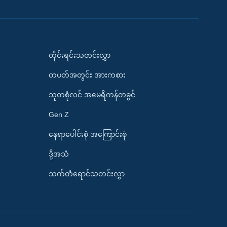
တိုင်းရင်းသတင်းလွှာ
တပတ်အတွင်း အားကစား
သုတစုံလင် အမေရိကန်တခွင်
Gen Z
နေရာပေါင်းစုံ အကြောင်းစုံ
ဒို့အသံ
သက်တံရောင်သတင်းလွှာ