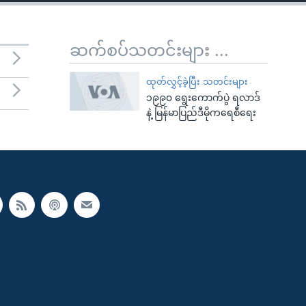
ဆက်စပ်သတင်းများ ...
ထုတ်လွှင့်ခဲ့ပြီး သတင်းများ
၁၉၉၀ ရွေးကောက်ပွဲ ရလာဒ်
နဲ့ မြန်မာပြည်ဒီမိုကရေစီရေး