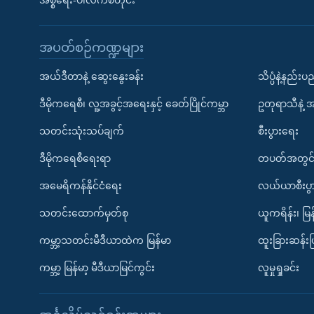
အစ္စရေး-ပါလက်စတိုင်း
အပတ်စဉ်ကဏ္ဍများ
အယ်ဒီတာနဲ့ ဆွေးနွေးခန်း
သိပ္ပံနဲ့နည်း
ဒီမိုကရေစီ၊ လူ့အခွင့်အရေးနှင့် ခေတ်ပြိုင်ကမ္ဘာ
ဥတုရာသီနဲ့ 
သတင်းသုံးသပ်ချက်
စီးပွားရေး
ဒီမိုကရေစီရေးရာ
တပတ်အတွင်
အမေရိကန်နိုင်ငံရေး
လယ်ယာစီးပွ
သတင်းထောက်မှတ်စု
ယူကရိန်း၊ မြန
ကမ္ဘာ့သတင်းမီဒီယာထဲက မြန်မာ
ထူးခြားဆန်း
ကမ္ဘာ့ မြန်မာ့ မီဒီယာမြင်ကွင်း
လူမှုရှုခင်း