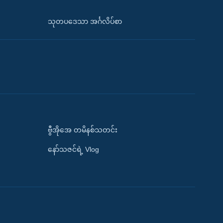
သုတပဒေသာ အင်္ဂလိပ်စာ
ဗွီအိုအေ တမိနစ်သတင်း
နော်သဇင်ရဲ့ Vlog