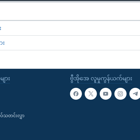
း
ား
ုများ
ဗွီအိုအေ လူမှုကွန်ယက်များ
းလ်သတင်းလွှာ