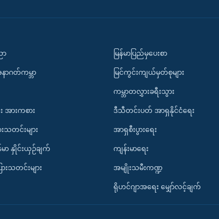
ပညာ
မြန်မာပြည်မှပေးစာ
အနာဂတ်ကမ္ဘာ
မြင်ကွင်းကျယ်မှတ်စုများ
ကမ္ဘာတလွှားခရီးသွား
း အားကစား
ဒီသီတင်းပတ် အာရှနိုင်ငံရေး
ားသတင်းများ
အာရှစီးပွားရေး
်မာ နှိုင်းယှဉ်ချက်
ကျန်းမာရေး
ပြားသတင်းများ
အမျိုးသမီးကဏ္ဍ
ရိုဟင်ဂျာအရေး မျှော်လင့်ချက်