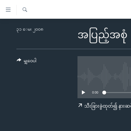
သုံး
ရ
ရှာဖွေ
လွယ်ကူ
မူလစာမျက်နှာ
၃၁ ေမ၊ ၂၀၀၈
ရ
အပြည့်အစုံ
စေ
မြန်မာ
လာ
သည့်
ဒ်
ကမ္ဘာ့သတင်းများ
Link
ဗွီဒီယို
နိုင်ငံတကာ
မျှဝေပါ
များ
သတင်းလွတ်လပ်ခွင့်
အမေရိကန်
ပင်မ
ရပ်ဝန်းတခု လမ်းတခု အလွန်
တရုတ်
အကြောင်းအရာ
အင်္ဂလိပ်စာလေ့လာမယ်
အစ္စရေး-ပါလက်စတိုင်း
သို့
0:00
အပတ်စဉ်ကဏ္ဍများ
အမေရိကန်သုံးအီဒီယံ
ကျော်
သီးခြားခွဲထုတ်၍ နားဆင
ကြည့်
ရေဒီယိုနှင့်ရုပ်သံ အချက်အလက်များ
မကြေးမုံရဲ့ အင်္ဂလိပ်စာ
ရေဒီယို
ရန်
ရေဒီယို/တီဗွီအစီအစဉ်
ရုပ်ရှင်ထဲက အင်္ဂလိပ်စာ
တီဗွီ
ပင်မ