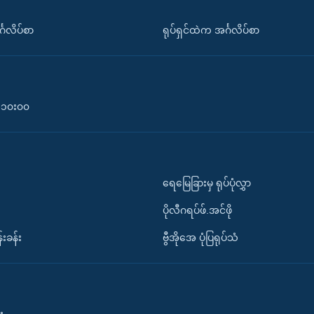
်္ဂလိပ်စာ
ရုပ်ရှင်ထဲက အင်္ဂလိပ်စာ
၀-၁၀း၀၀
ရေမြေခြားမှ ရုပ်ပုံလွှာ
ပိုလီဂရပ်ဖ်.အင်ဖို
်းခန်း
ဗွီအိုအေ ပုံပြရုပ်သံ