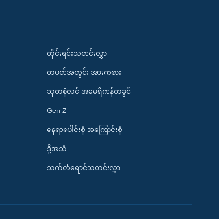
တိုင်းရင်းသတင်းလွှာ
တပတ်အတွင်း အားကစား
သုတစုံလင် အမေရိကန်တခွင်
Gen Z
နေရာပေါင်းစုံ အကြောင်းစုံ
ဒို့အသံ
သက်တံရောင်သတင်းလွှာ