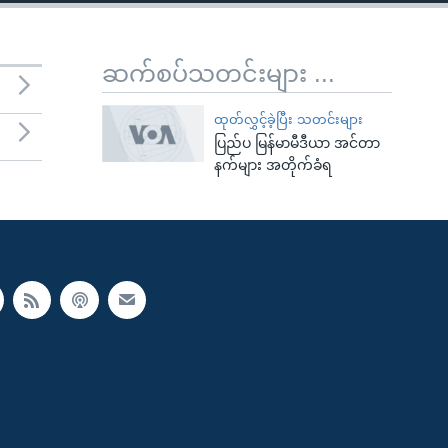
ဆက်စပ်သတင်းများ ...
ထုတ်လွှင့်ခဲ့ပြီး သတင်းများ
ပြည်ပ မြန်မာမီဒီယာ အင်တာ
နက်များ အတိုက်ခံရ