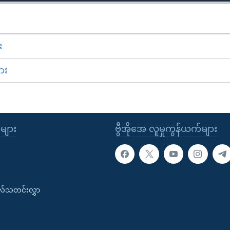
း
ား
ုများ
ဗွီအိုအေ လူမှုကွန်ယက်များ
းလ်သတင်းလွှာ