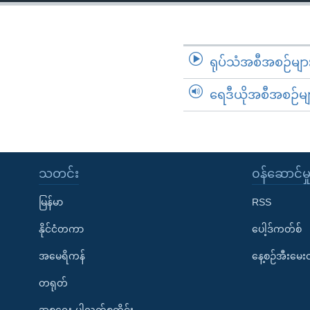
သုတပဒေသာ အင်္ဂလိပ်စာ
အ
ညွန်း
စာမျက်နှာ
သို့
ရုပ်သံအစီအစဉ်မျာ
ကျော်
ရေဒီယိုအစီအစဉ်မျ
ကြည့်
ရန်
ရှာဖွေ
ရန်
နေရာ
သတင်း
၀န်ဆောင်မှ
သို့
မြန်မာ
RSS
ကျော်
ရန်
နိုင်ငံတကာ
ပေါ့ဒ်ကတ်စ်
အမေရိကန်
နေ့စဉ်အီးမေ
တရုတ်