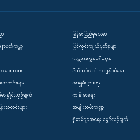
ပညာ
မြန်မာပြည်မှပေးစာ
အနာဂတ်ကမ္ဘာ
မြင်ကွင်းကျယ်မှတ်စုများ
ကမ္ဘာတလွှားခရီးသွား
း အားကစား
ဒီသီတင်းပတ် အာရှနိုင်ငံရေး
ားသတင်းများ
အာရှစီးပွားရေး
်မာ နှိုင်းယှဉ်ချက်
ကျန်းမာရေး
ပြားသတင်းများ
အမျိုးသမီးကဏ္ဍ
ရိုဟင်ဂျာအရေး မျှော်လင့်ချက်