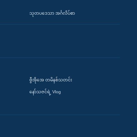
သုတပဒေသာ အင်္ဂလိပ်စာ
ဗွီအိုအေ တမိနစ်သတင်း
နော်သဇင်ရဲ့ Vlog