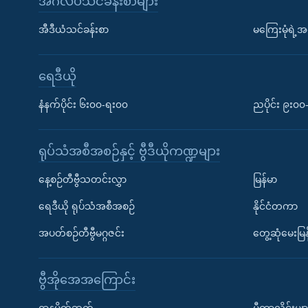
အင်္ဂလိပ်သင်ခန်းစာများ
အီဒီယံသင်ခန်းစာ
မကြေးမုံရဲ့အင
ရေဒီယို
နံနက်ပိုင်း ၆း၀၀-ရး၀၀
ညပိုင်း ၉း၀
ရုပ်သံအစီအစဉ်နှင့် ဗွီဒီယိုကဏ္ဍများ
နေ့စဉ်တီဗွီသတင်းလွှာ
မြန်မာ
ရေဒီယို ရုပ်သံအစီအစဉ်
နိုင်ငံတကာ
အပတ်စဉ်တီဗွီမဂ္ဂဇင်း
တွေ့ဆုံမေးမြန
ဗွီအိုအေအကြောင်း