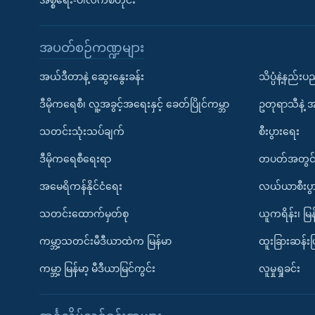
အစ္စရေး-ပါလက်စတိုင်း
အပတ်စဉ်ကဏ္ဍများ
အယ်ဒီတာနဲ့ ဆွေးနွေးခန်း
သိပ္ပံနဲ့နည်း
ဒီမိုကရေစီ၊ လူ့အခွင့်အရေးနှင့် ခေတ်ပြိုင်ကမ္ဘာ
ဥတုရာသီနဲ့ 
သတင်းသုံးသပ်ချက်
စီးပွားရေး
ဒီမိုကရေစီရေးရာ
တပတ်အတွင်
အမေရိကန်နိုင်ငံရေး
လယ်ယာစီးပွ
သတင်းထောက်မှတ်စု
ယူကရိန်း၊ မြန
ကမ္ဘာ့သတင်းမီဒီယာထဲက မြန်မာ
ထူးခြားဆန်း
ကမ္ဘာ့ မြန်မာ့ မီဒီယာမြင်ကွင်း
လူမှုရှုခင်း