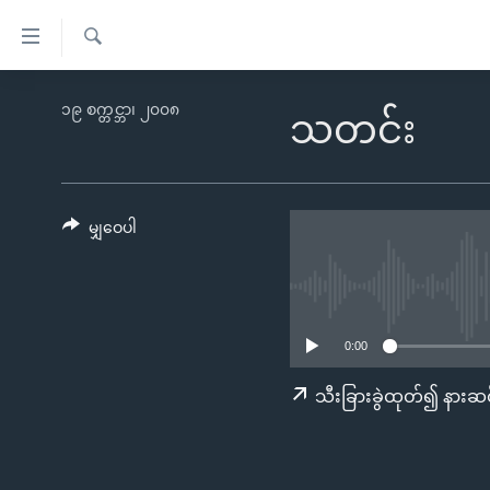
သုံး
ရ
ရှာဖွေ
လွယ်ကူ
မူလစာမျက်နှာ
၁၉ စက္တင္ဘာ၊ ၂၀၀၈
ရ
သတင်း
စေ
မြန်မာ
လာ
သည့်
ဒ်
ကမ္ဘာ့သတင်းများ
Link
ဗွီဒီယို
နိုင်ငံတကာ
မျှဝေပါ
များ
သတင်းလွတ်လပ်ခွင့်
အမေရိကန်
ပင်မ
ရပ်ဝန်းတခု လမ်းတခု အလွန်
တရုတ်
အကြောင်းအရာ
အင်္ဂလိပ်စာလေ့လာမယ်
အစ္စရေး-ပါလက်စတိုင်း
သို့
0:00
အပတ်စဉ်ကဏ္ဍများ
အမေရိကန်သုံးအီဒီယံ
ကျော်
သီးခြားခွဲထုတ်၍ နားဆင
ကြည့်
ရေဒီယိုနှင့်ရုပ်သံ အချက်အလက်များ
မကြေးမုံရဲ့ အင်္ဂလိပ်စာ
ရေဒီယို
ရန်
ရေဒီယို/တီဗွီအစီအစဉ်
ရုပ်ရှင်ထဲက အင်္ဂလိပ်စာ
တီဗွီ
ပင်မ