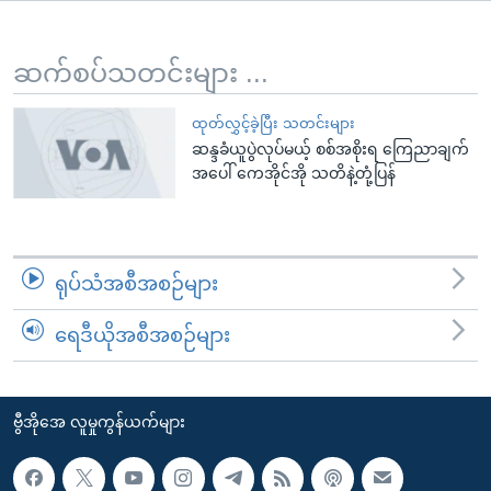
အ
သုတပဒေသာ အင်္ဂလိပ်စာ
ညွန်း
Learning English
စာမျက်နှာ
ဆက်စပ်သတင်းများ ...
သို့
ဗွီအိုအေ လူမှုကွန်ယက်များ
ကျော်
ထုတ်လွှင့်ခဲ့ပြီး သတင်းများ
ဆန္ဒခံယူပွဲလုပ်မယ့် စစ်အစိုးရ ကြေညာချက်
ကြည့်
အပေါ် ကေအိုင်အို သတိနဲ့တုံ့ပြန်
ရန်
ဘာသာစကားများ
ရှာဖွေ
ရန်
နေရာ
ရုပ်သံအစီအစဉ်များ
သို့
ကျော်
ရေဒီယိုအစီအစဉ်များ
ရန်
ဗွီအိုအေ လူမှုကွန်ယက်များ