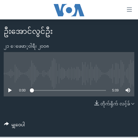
သုံး
ရ
လွယ်ကူ
ဦးအောင်လွင်ဦး
မူလစာမျက်နှာ
စေ
မြန်မာ
၂၁ ေဖေဖာ္၀ါရီ၊ ၂၀၀၈
သည့်
ကမ္ဘာ့သတင်းများ
Link
ဗွီဒီယို
နိုင်ငံတကာ
များ
သတင်းလွတ်လပ်ခွင့်
အမေရိကန်
No media source currently available
ပင်မ
ရပ်ဝန်းတခု လမ်းတခု အလွန်
တရုတ်
အကြောင်းအရာ
0:00
5:09
သို့
အင်္ဂလိပ်စာလေ့လာမယ်
အစ္စရေး-ပါလက်စတိုင်း
တိုက်ရိုက် လင့်ခ်
ကျော်
အပတ်စဉ်ကဏ္ဍများ
အမေရိကန်သုံးအီဒီယံ
ကြည့်
ရေဒီယိုနှင့်ရုပ်သံ အချက်အလက်များ
မကြေးမုံရဲ့ အင်္ဂလိပ်စာ
ရေဒီယို
ရန်
မျှဝေပါ
ပင်မ
ရေဒီယို/တီဗွီအစီအစဉ်
ရုပ်ရှင်ထဲက အင်္ဂလိပ်စာ
တီဗွီ