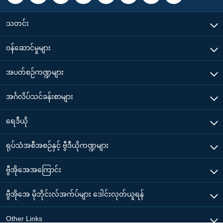
သတင်း
၀န်ဆောင်မှုများ
အပတ်စဉ်ကဏ္ဍများ
အင်္ဂလိပ်သင်ခန်းစာများ
ရေဒီယို
ရုပ်သံအစီအစဉ်နှင့် ဗွီဒီယိုကဏ္ဍများ
ဗွီအိုအေအကြောင်း
ဗွီအိုအေ မိုဘိုင်းလ်အက်ပ်များ ဒေါင်းလုတ်ယူရန်
Other Links