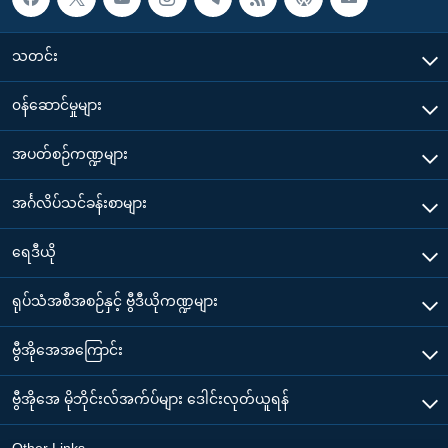
သတင်း
၀န်ဆောင်မှုများ
အပတ်စဉ်ကဏ္ဍများ
အင်္ဂလိပ်သင်ခန်းစာများ
ရေဒီယို
ရုပ်သံအစီအစဉ်နှင့် ဗွီဒီယိုကဏ္ဍများ
ဗွီအိုအေအကြောင်း
ဗွီအိုအေ မိုဘိုင်းလ်အက်ပ်များ ဒေါင်းလုတ်ယူရန်