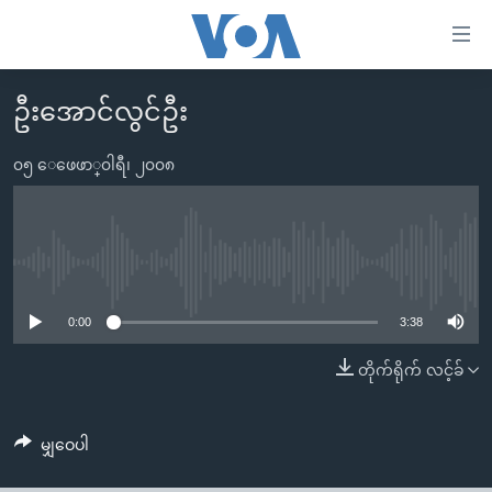
သုံး
ရ
လွယ်ကူ
ဦးအောင်လွင်ဦး
မူလစာမျက်နှာ
စေ
မြန်မာ
၀၅ ေဖေဖာ္၀ါရီ၊ ၂၀၀၈
သည့်
ကမ္ဘာ့သတင်းများ
Link
ဗွီဒီယို
နိုင်ငံတကာ
များ
သတင်းလွတ်လပ်ခွင့်
အမေရိကန်
No media source currently available
ပင်မ
ရပ်ဝန်းတခု လမ်းတခု အလွန်
တရုတ်
အကြောင်းအရာ
0:00
3:38
သို့
အင်္ဂလိပ်စာလေ့လာမယ်
အစ္စရေး-ပါလက်စတိုင်း
တိုက်ရိုက် လင့်ခ်
ကျော်
အပတ်စဉ်ကဏ္ဍများ
အမေရိကန်သုံးအီဒီယံ
ကြည့်
ရေဒီယိုနှင့်ရုပ်သံ အချက်အလက်များ
မကြေးမုံရဲ့ အင်္ဂလိပ်စာ
ရေဒီယို
ရန်
မျှဝေပါ
ပင်မ
ရေဒီယို/တီဗွီအစီအစဉ်
ရုပ်ရှင်ထဲက အင်္ဂလိပ်စာ
တီဗွီ