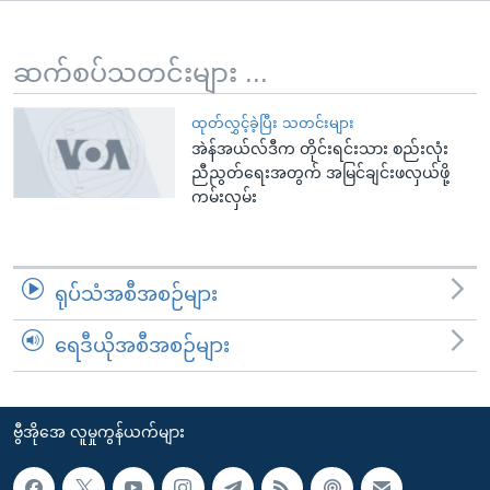
အ
သုတပဒေသာ အင်္ဂလိပ်စာ
ညွန်း
Learning English
စာမျက်နှာ
ဆက်စပ်သတင်းများ ...
သို့
ဗွီအိုအေ လူမှုကွန်ယက်များ
ကျော်
ထုတ်လွှင့်ခဲ့ပြီး သတင်းများ
အဲန်အယ်လ်ဒီက တိုင်းရင်းသား စည်းလုံး
ကြည့်
ညီညွတ်ရေးအတွက် အမြင်ချင်းဖလှယ်ဖို့
ရန်
ကမ်းလှမ်း
ဘာသာစကားများ
ရှာဖွေ
ရန်
နေရာ
ရုပ်သံအစီအစဉ်များ
သို့
ကျော်
ရေဒီယိုအစီအစဉ်များ
ရန်
ဗွီအိုအေ လူမှုကွန်ယက်များ