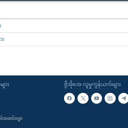
း
ား
ုများ
ဗွီအိုအေ လူမှုကွန်ယက်များ
းလ်သတင်းလွှာ