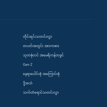
တိုင်းရင်းသတင်းလွှာ
တပတ်အတွင်း အားကစား
သုတစုံလင် အမေရိကန်တခွင်
Gen Z
နေရာပေါင်းစုံ အကြောင်းစုံ
ဒို့အသံ
သက်တံရောင်သတင်းလွှာ