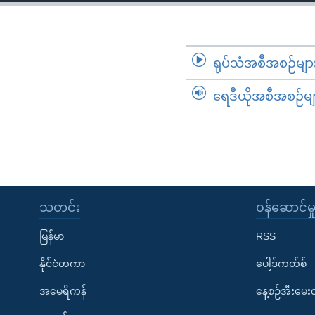
သုတပဒေသာ အင်္ဂလိပ်စာ
အ
ညွန်း
စာမျက်နှာ
သို့
ရုပ်သံအစီအစဉ်မျာ
ကျော်
ရေဒီယိုအစီအစဉ်မျ
ကြည့်
ရန်
ရှာဖွေ
ရန်
နေရာ
သို့
သတင်း
၀န်ဆောင်မှ
ကျော်
ရန်
မြန်မာ
RSS
နိုင်ငံတကာ
ပေါ့ဒ်ကတ်စ်
အမေရိကန်
နေ့စဉ်အီးမေ