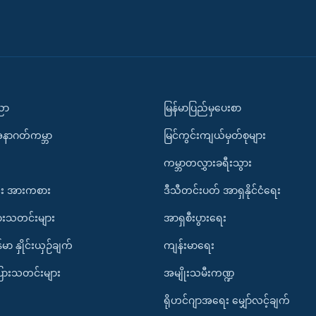
ပညာ
မြန်မာပြည်မှပေးစာ
အနာဂတ်ကမ္ဘာ
မြင်ကွင်းကျယ်မှတ်စုများ
ကမ္ဘာတလွှားခရီးသွား
း အားကစား
ဒီသီတင်းပတ် အာရှနိုင်ငံရေး
ားသတင်းများ
အာရှစီးပွားရေး
်မာ နှိုင်းယှဉ်ချက်
ကျန်းမာရေး
ပြားသတင်းများ
အမျိုးသမီးကဏ္ဍ
ရိုဟင်ဂျာအရေး မျှော်လင့်ချက်