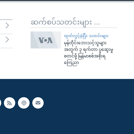
ဆက်စပ်သတင်းများ ...
ထုတ်လွှင့်ခဲ့ပြီး သတင်းများ
မုန်တိုင်းဘေးသင့်သူများ
အတွက် ၃ ရက်တာ ပူဆွေးမှု
စတင်ဖို့ မြန်မာစစ်အစိုးရ
ကြေညာ