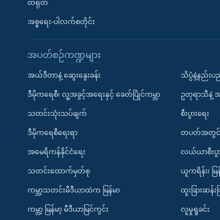
တရုတ်
အစ္စရေး-ပါလက်စတိုင်း
အပတ်စဉ်ကဏ္ဍများ
အယ်ဒီတာနဲ့ ဆွေးနွေးခန်း
သိပ္ပံနဲ့နည်း
ဒီမိုကရေစီ၊ လူ့အခွင့်အရေးနှင့် ခေတ်ပြိုင်ကမ္ဘာ
ဥတုရာသီနဲ့ 
သတင်းသုံးသပ်ချက်
စီးပွားရေး
ဒီမိုကရေစီရေးရာ
တပတ်အတွင်
အမေရိကန်နိုင်ငံရေး
လယ်ယာစီးပွ
သတင်းထောက်မှတ်စု
ယူကရိန်း၊ မြန
ကမ္ဘာ့သတင်းမီဒီယာထဲက မြန်မာ
ထူးခြားဆန်း
ကမ္ဘာ့ မြန်မာ့ မီဒီယာမြင်ကွင်း
လူမှုရှုခင်း