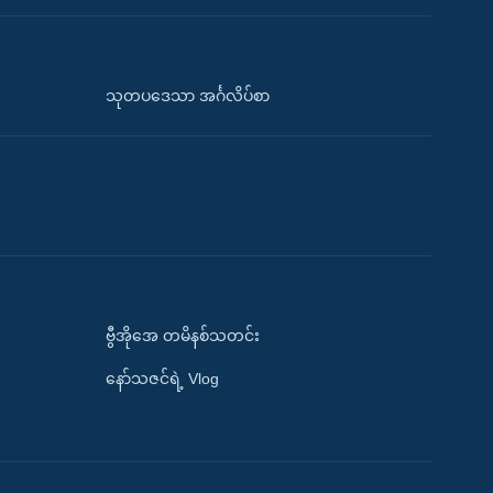
သုတပဒေသာ အင်္ဂလိပ်စာ
ဗွီအိုအေ တမိနစ်သတင်း
နော်သဇင်ရဲ့ Vlog