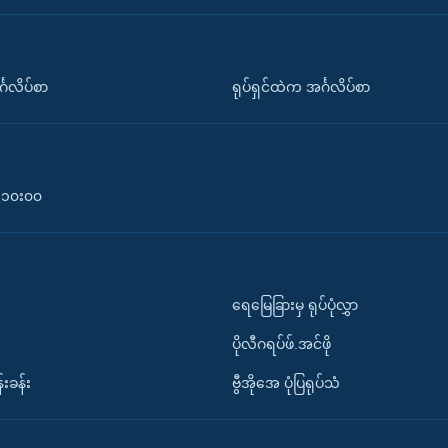
်္ဂလိပ်စာ
ရုပ်ရှင်ထဲက အင်္ဂလိပ်စာ
၀-၁၀း၀၀
ရေမြေခြားမှ ရုပ်ပုံလွှာ
ပိုလီဂရပ်ဖ်.အင်ဖို
်းခန်း
ဗွီအိုအေ ပုံပြရုပ်သံ