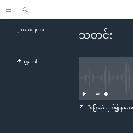
သုံး
ရ
ရှာဖွေ
လွယ်ကူ
မူလစာမျက်နှာ
၂၀ ေမ၊ ၂၀၀၈
ရ
သတင်း
စေ
မြန်မာ
လာ
သည့်
ဒ်
ကမ္ဘာ့သတင်းများ
Link
ဗွီဒီယို
နိုင်ငံတကာ
မျှဝေပါ
များ
သတင်းလွတ်လပ်ခွင့်
အမေရိကန်
ပင်မ
ရပ်ဝန်းတခု လမ်းတခု အလွန်
တရုတ်
အကြောင်းအရာ
အင်္ဂလိပ်စာလေ့လာမယ်
အစ္စရေး-ပါလက်စတိုင်း
သို့
0:00
အပတ်စဉ်ကဏ္ဍများ
အမေရိကန်သုံးအီဒီယံ
ကျော်
သီးခြားခွဲထုတ်၍ နားဆင
ကြည့်
ရေဒီယိုနှင့်ရုပ်သံ အချက်အလက်များ
မကြေးမုံရဲ့ အင်္ဂလိပ်စာ
ရေဒီယို
ရန်
ရေဒီယို/တီဗွီအစီအစဉ်
ရုပ်ရှင်ထဲက အင်္ဂလိပ်စာ
တီဗွီ
ပင်မ