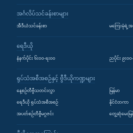
အင်္ဂလိပ်သင်ခန်းစာများ
အီဒီယံသင်ခန်းစာ
မကြေးမုံရဲ့အင
ရေဒီယို
နံနက်ပိုင်း ၆း၀၀-ရး၀၀
ညပိုင်း ၉း၀
ရုပ်သံအစီအစဉ်နှင့် ဗွီဒီယိုကဏ္ဍများ
နေ့စဉ်တီဗွီသတင်းလွှာ
မြန်မာ
ရေဒီယို ရုပ်သံအစီအစဉ်
နိုင်ငံတကာ
အပတ်စဉ်တီဗွီမဂ္ဂဇင်း
တွေ့ဆုံမေးမြန