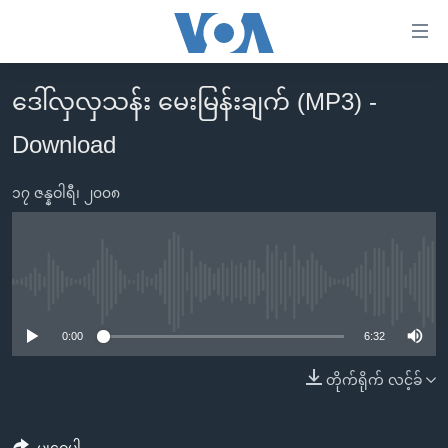
သုံး
ရ
လွယ်ကူ
ဒေါ်လှလှသန်း မေးမြန်းချက် (MP3) -
မူလစာမျက်နှာ
စေ
Download
မြန်မာ
သည့်
ကမ္ဘာ့သတင်းများ
Link
၁၇ ဇန္နဝါရီ၊ ၂၀၀၈
ဗွီဒီယို
နိုင်ငံတကာ
များ
သတင်းလွတ်လပ်ခွင့်
အမေရိကန်
ပင်မ
ရပ်ဝန်းတခု လမ်းတခု အလွန်
တရုတ်
အကြောင်းအရာ
No media source currently available
သို့
အင်္ဂလိပ်စာလေ့လာမယ်
အစ္စရေး-ပါလက်စတိုင်း
0:00
6:32
ကျော်
အပတ်စဉ်ကဏ္ဍများ
အမေရိကန်သုံးအီဒီယံ
ကြည့်
တိုက်ရိုက် လင့်ခ်
ရေဒီယိုနှင့်ရုပ်သံ အချက်အလက်များ
မကြေးမုံရဲ့ အင်္ဂလိပ်စာ
ရေဒီယို
ရန်
ပင်မ
ရေဒီယို/တီဗွီအစီအစဉ်
ရုပ်ရှင်ထဲက အင်္ဂလိပ်စာ
တီဗွီ