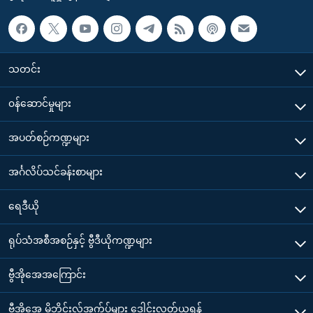
သတင်း
၀န်ဆောင်မှုများ
အပတ်စဉ်ကဏ္ဍများ
အင်္ဂလိပ်သင်ခန်းစာများ
ရေဒီယို
ရုပ်သံအစီအစဉ်နှင့် ဗွီဒီယိုကဏ္ဍများ
ဗွီအိုအေအကြောင်း
ဗွီအိုအေ မိုဘိုင်းလ်အက်ပ်များ ဒေါင်းလုတ်ယူရန်