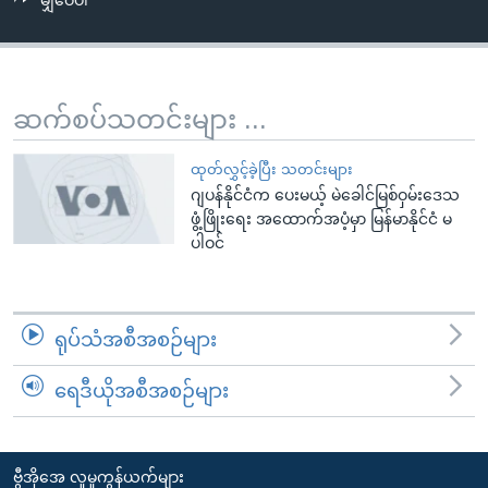
မျှဝေပါ
အ
သုတပဒေသာ အင်္ဂလိပ်စာ
ညွန်း
Learning English
စာမျက်နှာ
သို့
ဗွီအိုအေ လူမှုကွန်ယက်များ
ဆက်စပ်သတင်းများ ...
ကျော်
ကြည့်
ထုတ်လွှင့်ခဲ့ပြီး သတင်းများ
ရန်
ဂျပန်နိုင်ငံက ပေးမယ့် မဲခေါင်မြစ်ဝှမ်းဒေသ
ဘာသာစကားများ
ရှာဖွေ
ဖွံ့ဖြိုးရေး အထောက်အပံ့မှာ မြန်မာနိုင်ငံ မ
ရန်
ပါဝင်
နေရာ
သို့
ကျော်
ရုပ်သံအစီအစဉ်များ
ရန်
ရေဒီယိုအစီအစဉ်များ
ဗွီအိုအေ လူမှုကွန်ယက်များ