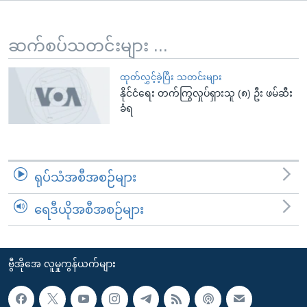
အ
သုတပဒေသာ အင်္ဂလိပ်စာ
ညွန်း
Learning English
စာမျက်နှာ
ဆက်စပ်သတင်းများ ...
သို့
ဗွီအိုအေ လူမှုကွန်ယက်များ
ကျော်
ထုတ်လွှင့်ခဲ့ပြီး သတင်းများ
နိုင်ငံရေး တက်ကြွလှုပ်ရှားသူ (၈) ဦး ဖမ်ဆီး
ကြည့်
ခံရ
ရန်
ဘာသာစကားများ
ရှာဖွေ
ရန်
နေရာ
ရုပ်သံအစီအစဉ်များ
သို့
ကျော်
ရေဒီယိုအစီအစဉ်များ
ရန်
ဗွီအိုအေ လူမှုကွန်ယက်များ