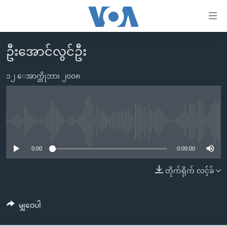
သုံး
ရ
လွယ်ကူ
ဦးအောင်လွင်ဦး
မူလစာမျက်နှာ
စေ
မြန်မာ
၁၂ ေအာက္တိုဘာ၊ ၂၀၀၈
သည့်
ကမ္ဘာ့သတင်းများ
Link
ဗွီဒီယို
နိုင်ငံတကာ
များ
သတင်းလွတ်လပ်ခွင့်
အမေရိကန်
No media source currently available
ပင်မ
ရပ်ဝန်းတခု လမ်းတခု အလွန်
တရုတ်
အကြောင်းအရာ
0:00
0:00:00
သို့
အင်္ဂလိပ်စာလေ့လာမယ်
အစ္စရေး-ပါလက်စတိုင်း
တိုက်ရိုက် လင့်ခ်
ကျော်
အပတ်စဉ်ကဏ္ဍများ
အမေရိကန်သုံးအီဒီယံ
ကြည့်
ရေဒီယိုနှင့်ရုပ်သံ အချက်အလက်များ
မကြေးမုံရဲ့ အင်္ဂလိပ်စာ
ရေဒီယို
ရန်
မျှဝေပါ
ပင်မ
ရေဒီယို/တီဗွီအစီအစဉ်
ရုပ်ရှင်ထဲက အင်္ဂလိပ်စာ
တီဗွီ