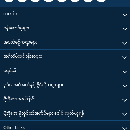
သတင်း
၀န်ဆောင်မှုများ
အပတ်စဉ်ကဏ္ဍများ
အင်္ဂလိပ်သင်ခန်းစာများ
ရေဒီယို
ရုပ်သံအစီအစဉ်နှင့် ဗွီဒီယိုကဏ္ဍများ
ဗွီအိုအေအကြောင်း
ဗွီအိုအေ မိုဘိုင်းလ်အက်ပ်များ ဒေါင်းလုတ်ယူရန်
Other Links