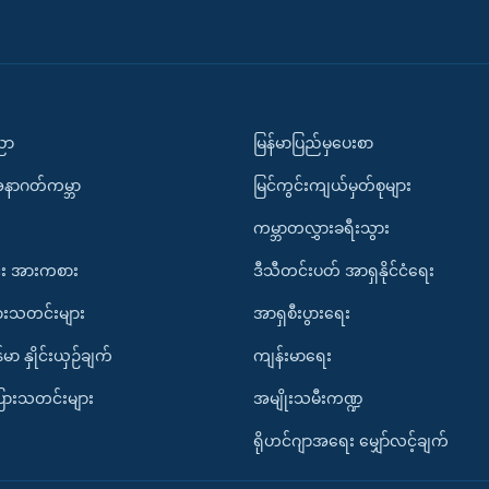
ပညာ
မြန်မာပြည်မှပေးစာ
အနာဂတ်ကမ္ဘာ
မြင်ကွင်းကျယ်မှတ်စုများ
ကမ္ဘာတလွှားခရီးသွား
း အားကစား
ဒီသီတင်းပတ် အာရှနိုင်ငံရေး
ားသတင်းများ
အာရှစီးပွားရေး
်မာ နှိုင်းယှဉ်ချက်
ကျန်းမာရေး
ပြားသတင်းများ
အမျိုးသမီးကဏ္ဍ
ရိုဟင်ဂျာအရေး မျှော်လင့်ချက်