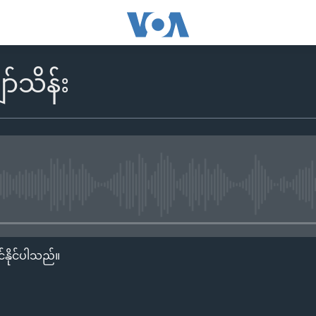
်သိန်း
No media source currently availa
်နိုင်ပါသည်။