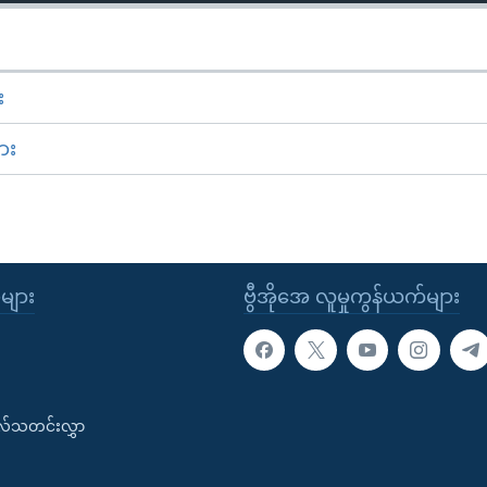
း
ား
ုများ
ဗွီအိုအေ လူမှုကွန်ယက်များ
းလ်သတင်းလွှာ