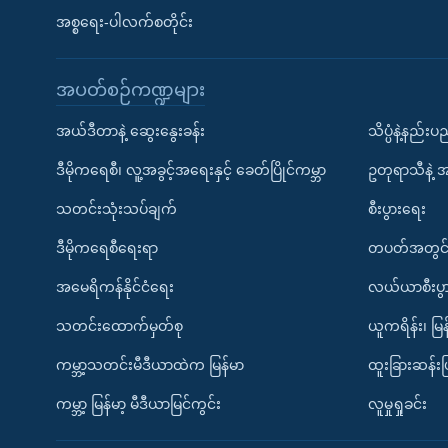
အစ္စရေး-ပါလက်စတိုင်း
အပတ်စဉ်ကဏ္ဍများ
အယ်ဒီတာနဲ့ ဆွေးနွေးခန်း
သိပ္ပံနဲ့နည်း
ဒီမိုကရေစီ၊ လူ့အခွင့်အရေးနှင့် ခေတ်ပြိုင်ကမ္ဘာ
ဥတုရာသီနဲ့ 
သတင်းသုံးသပ်ချက်
စီးပွားရေး
ဒီမိုကရေစီရေးရာ
တပတ်အတွင်
အမေရိကန်နိုင်ငံရေး
လယ်ယာစီးပွ
သတင်းထောက်မှတ်စု
ယူကရိန်း၊ မြန
ကမ္ဘာ့သတင်းမီဒီယာထဲက မြန်မာ
ထူးခြားဆန်း
ကမ္ဘာ့ မြန်မာ့ မီဒီယာမြင်ကွင်း
လူမှုရှုခင်း