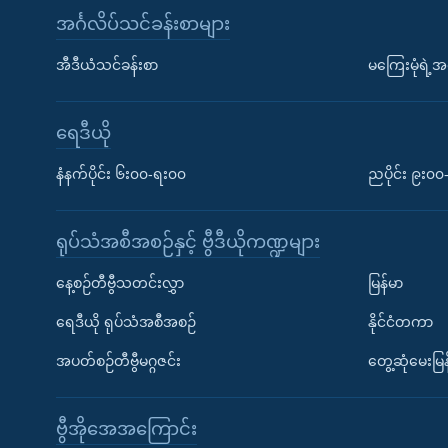
အင်္ဂလိပ်သင်ခန်းစာများ
အီဒီယံသင်ခန်းစာ
မကြေးမုံရဲ့အင
ရေဒီယို
နံနက်ပိုင်း ၆း၀၀-ရး၀၀
ညပိုင်း ၉း၀
ရုပ်သံအစီအစဉ်နှင့် ဗွီဒီယိုကဏ္ဍများ
နေ့စဉ်တီဗွီသတင်းလွှာ
မြန်မာ
ရေဒီယို ရုပ်သံအစီအစဉ်
နိုင်ငံတကာ
အပတ်စဉ်တီဗွီမဂ္ဂဇင်း
တွေ့ဆုံမေးမြန
ဗွီအိုအေအကြောင်း