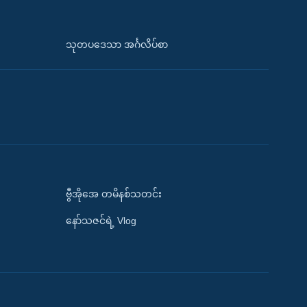
သုတပဒေသာ အင်္ဂလိပ်စာ
ဗွီအိုအေ တမိနစ်သတင်း
နော်သဇင်ရဲ့ Vlog