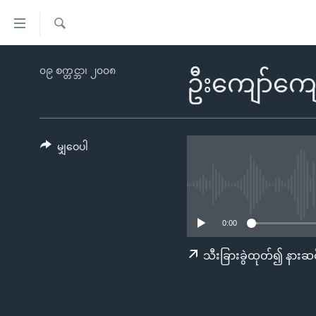
သုံး
ရ
ရှာဖွေ
လွယ်ကူ
မူလစာမျက်နှာ
၀၉ စက္တင္ဘာ၊ ၂၀၀၈
ရ
ဦးကျော်ကျော
စေ
မြန်မာ
လာ
သည့်
ဒ်
ကမ္ဘာ့သတင်းများ
Link
ဗွီဒီယို
နိုင်ငံတကာ
မျှဝေပါ
များ
သတင်းလွတ်လပ်ခွင့်
အမေရိကန်
ပင်မ
ရပ်ဝန်းတခု လမ်းတခု အလွန်
တရုတ်
အကြောင်းအရာ
အင်္ဂလိပ်စာလေ့လာမယ်
အစ္စရေး-ပါလက်စတိုင်း
သို့
0:00
အပတ်စဉ်ကဏ္ဍများ
အမေရိကန်သုံးအီဒီယံ
ကျော်
သီးခြားခွဲထုတ်၍ နားဆင
ကြည့်
ရေဒီယိုနှင့်ရုပ်သံ အချက်အလက်များ
မကြေးမုံရဲ့ အင်္ဂလိပ်စာ
ရေဒီယို
ရန်
ရေဒီယို/တီဗွီအစီအစဉ်
ရုပ်ရှင်ထဲက အင်္ဂလိပ်စာ
တီဗွီ
ပင်မ