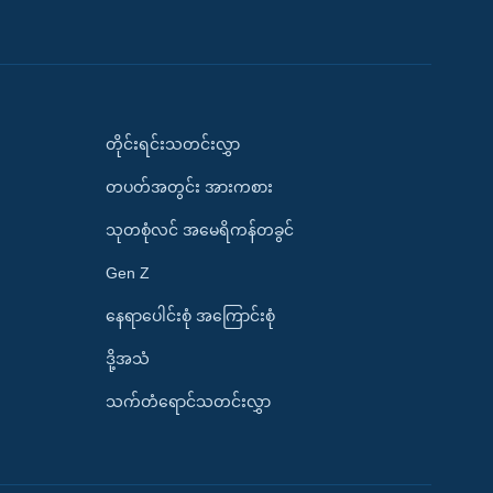
တိုင်းရင်းသတင်းလွှာ
တပတ်အတွင်း အားကစား
သုတစုံလင် အမေရိကန်တခွင်
Gen Z
နေရာပေါင်းစုံ အကြောင်းစုံ
ဒို့အသံ
သက်တံရောင်သတင်းလွှာ