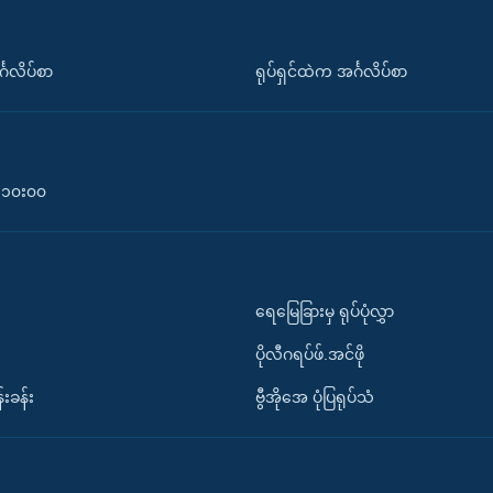
်္ဂလိပ်စာ
ရုပ်ရှင်ထဲက အင်္ဂလိပ်စာ
၀-၁၀း၀၀
ရေမြေခြားမှ ရုပ်ပုံလွှာ
ပိုလီဂရပ်ဖ်.အင်ဖို
်းခန်း
ဗွီအိုအေ ပုံပြရုပ်သံ