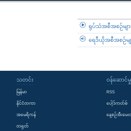
သုတပဒေသာ အင်္ဂလိပ်စာ
အ
ညွန်း
စာမျက်နှာ
သို့
ရုပ်သံအစီအစဉ်မျာ
ကျော်
ရေဒီယိုအစီအစဉ်မျ
ကြည့်
ရန်
ရှာဖွေ
ရန်
နေရာ
သတင်း
၀န်ဆောင်မှ
သို့
ကျော်
မြန်မာ
RSS
ရန်
နိုင်ငံတကာ
ပေါ့ဒ်ကတ်စ်
အမေရိကန်
နေ့စဉ်အီးမေ
တရုတ်