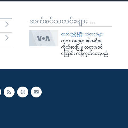
ဆက်စပ်သတင်းများ ...
ထုတ်လွှင့်ခဲ့ပြီး သတင်းများ
ကုလသမဂ္ဂမှာ စစ်အစိုးရ
ကိုယ်စားပြုမှု တရားမဝင်
ကြောင်း ကန့်ကွက်တော့မည်