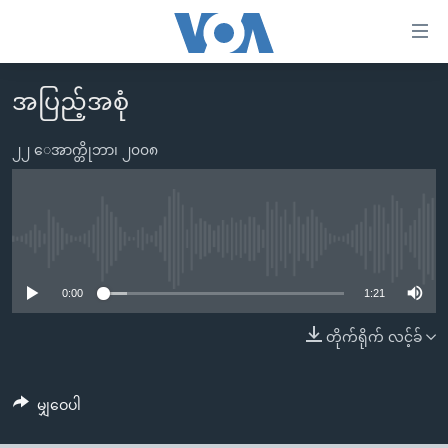
သုံး
ရ
လွယ်ကူ
အပြည့်အစုံ
မူလစာမျက်နှာ
စေ
မြန်မာ
၂၂ ေအာက္တိုဘာ၊ ၂၀၀၈
သည့်
ကမ္ဘာ့သတင်းများ
Link
ဗွီဒီယို
နိုင်ငံတကာ
များ
သတင်းလွတ်လပ်ခွင့်
အမေရိကန်
No media source currently available
ပင်မ
ရပ်ဝန်းတခု လမ်းတခု အလွန်
တရုတ်
အကြောင်းအရာ
0:00
1:21
သို့
အင်္ဂလိပ်စာလေ့လာမယ်
အစ္စရေး-ပါလက်စတိုင်း
တိုက်ရိုက် လင့်ခ်
ကျော်
အပတ်စဉ်ကဏ္ဍများ
အမေရိကန်သုံးအီဒီယံ
ကြည့်
ရေဒီယိုနှင့်ရုပ်သံ အချက်အလက်များ
မကြေးမုံရဲ့ အင်္ဂလိပ်စာ
ရေဒီယို
ရန်
မျှဝေပါ
ပင်မ
ရေဒီယို/တီဗွီအစီအစဉ်
ရုပ်ရှင်ထဲက အင်္ဂလိပ်စာ
တီဗွီ