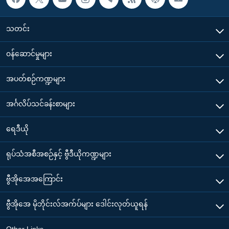
သတင်း
၀န်ဆောင်မှုများ
အပတ်စဉ်ကဏ္ဍများ
အင်္ဂလိပ်သင်ခန်းစာများ
ရေဒီယို
ရုပ်သံအစီအစဉ်နှင့် ဗွီဒီယိုကဏ္ဍများ
ဗွီအိုအေအကြောင်း
ဗွီအိုအေ မိုဘိုင်းလ်အက်ပ်များ ဒေါင်းလုတ်ယူရန်