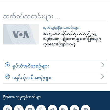
အ
သုတပဒေသာ အင်္ဂလိပ်စာ
ညွန်း
Learning English
စာမျက်နှာ
ဆက်စပ်သတင်းများ ...
သို့
ဗွီအိုအေ လူမှုကွန်ယက်များ
ကျော်
ထုတ်လွှင့်ခဲ့ပြီး သတင်းများ
အရှေ့ဘက် တိုင်းရင်းဒေသတချို့ လူ့
ကြည့်
အခွင့်အရေး ချိုးဖောက်မှု ဆက်ဖြစ်နေဟု
ရန်
လူမှုရေးအဖွဲ့များဝေဖန်
ဘာသာစကားများ
ရှာဖွေ
ရန်
နေရာ
ရုပ်သံအစီအစဉ်များ
သို့
ကျော်
ရေဒီယိုအစီအစဉ်များ
ရန်
ဗွီအိုအေ လူမှုကွန်ယက်များ