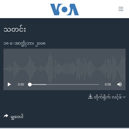
သုံး
ရ
လွယ်ကူ
သတင်း
မူလစာမျက်နှာ
စေ
မြန်မာ
၁၈ ေအာက္တိုဘာ၊ ၂၀၀၈
သည့်
ကမ္ဘာ့သတင်းများ
Link
ဗွီဒီယို
နိုင်ငံတကာ
များ
သတင်းလွတ်လပ်ခွင့်
အမေရိကန်
No media source currently available
ပင်မ
ရပ်ဝန်းတခု လမ်းတခု အလွန်
တရုတ်
အကြောင်းအရာ
0:00
0:58
သို့
အင်္ဂလိပ်စာလေ့လာမယ်
အစ္စရေး-ပါလက်စတိုင်း
တိုက်ရိုက် လင့်ခ်
ကျော်
အပတ်စဉ်ကဏ္ဍများ
အမေရိကန်သုံးအီဒီယံ
ကြည့်
ရေဒီယိုနှင့်ရုပ်သံ အချက်အလက်များ
မကြေးမုံရဲ့ အင်္ဂလိပ်စာ
ရေဒီယို
ရန်
မျှဝေပါ
ပင်မ
ရေဒီယို/တီဗွီအစီအစဉ်
ရုပ်ရှင်ထဲက အင်္ဂလိပ်စာ
တီဗွီ