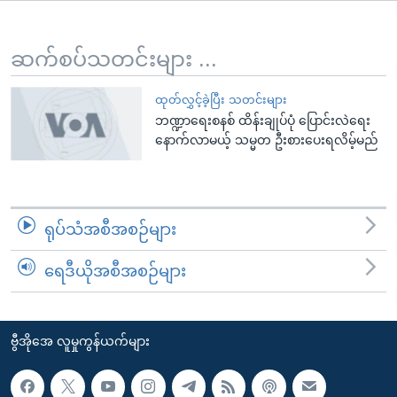
အ
သုတပဒေသာ အင်္ဂလိပ်စာ
ညွန်း
Learning English
စာမျက်နှာ
ဆက်စပ်သတင်းများ ...
သို့
ဗွီအိုအေ လူမှုကွန်ယက်များ
ကျော်
ထုတ်လွှင့်ခဲ့ပြီး သတင်းများ
ဘဏ္ဍာရေးစနစ် ထိန်းချုပ်ပုံ ပြောင်းလဲရေး
ကြည့်
နောက်လာမယ့် သမ္မတ ဦးစားပေးရလိမ့်မည်
ရန်
ဘာသာစကားများ
ရှာဖွေ
ရန်
နေရာ
ရုပ်သံအစီအစဉ်များ
သို့
ကျော်
ရေဒီယိုအစီအစဉ်များ
ရန်
ဗွီအိုအေ လူမှုကွန်ယက်များ