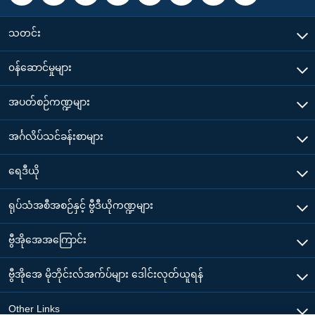
သတင်း
၀န်ဆောင်မှုများ
အပတ်စဉ်ကဏ္ဍများ
အင်္ဂလိပ်သင်ခန်းစာများ
ရေဒီယို
ရုပ်သံအစီအစဉ်နှင့် ဗွီဒီယိုကဏ္ဍများ
ဗွီအိုအေအကြောင်း
ဗွီအိုအေ မိုဘိုင်းလ်အက်ပ်များ ဒေါင်းလုတ်ယူရန်
Other Links