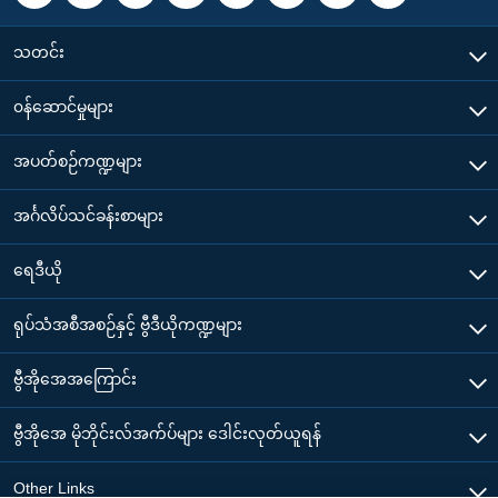
သတင်း
၀န်ဆောင်မှုများ
အပတ်စဉ်ကဏ္ဍများ
အင်္ဂလိပ်သင်ခန်းစာများ
ရေဒီယို
ရုပ်သံအစီအစဉ်နှင့် ဗွီဒီယိုကဏ္ဍများ
ဗွီအိုအေအကြောင်း
ဗွီအိုအေ မိုဘိုင်းလ်အက်ပ်များ ဒေါင်းလုတ်ယူရန်
Other Links