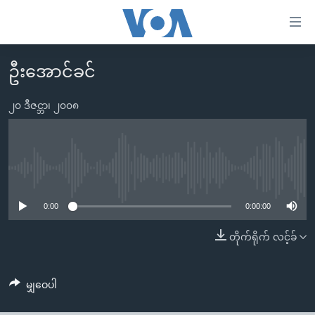
သုံး
ရ
လွယ်ကူ
ဦးအောင်ခင်
မူလစာမျက်နှာ
စေ
မြန်မာ
၂၀ ဒီဇင္ဘာ၊ ၂၀၀၈
သည့်
ကမ္ဘာ့သတင်းများ
Link
ဗွီဒီယို
နိုင်ငံတကာ
များ
သတင်းလွတ်လပ်ခွင့်
အမေရိကန်
No media source currently available
ပင်မ
ရပ်ဝန်းတခု လမ်းတခု အလွန်
တရုတ်
အကြောင်းအရာ
0:00
0:00:00
သို့
အင်္ဂလိပ်စာလေ့လာမယ်
အစ္စရေး-ပါလက်စတိုင်း
တိုက်ရိုက် လင့်ခ်
ကျော်
အပတ်စဉ်ကဏ္ဍများ
အမေရိကန်သုံးအီဒီယံ
ကြည့်
ရေဒီယိုနှင့်ရုပ်သံ အချက်အလက်များ
မကြေးမုံရဲ့ အင်္ဂလိပ်စာ
ရေဒီယို
ရန်
မျှဝေပါ
ပင်မ
ရေဒီယို/တီဗွီအစီအစဉ်
ရုပ်ရှင်ထဲက အင်္ဂလိပ်စာ
တီဗွီ