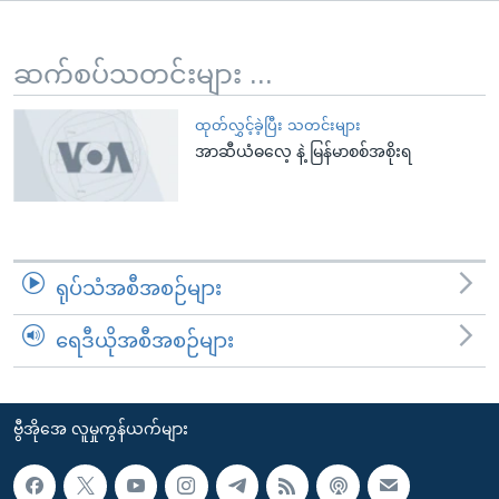
အ
သုတပဒေသာ အင်္ဂလိပ်စာ
ညွန်း
Learning English
စာမျက်နှာ
ဆက်စပ်သတင်းများ ...
သို့
ဗွီအိုအေ လူမှုကွန်ယက်များ
ကျော်
ထုတ်လွှင့်ခဲ့ပြီး သတင်းများ
အာဆီယံဓလေ့ နဲ့ မြန်မာစစ်အစိုးရ
ကြည့်
ရန်
ဘာသာစကားများ
ရှာဖွေ
ရန်
နေရာ
ရုပ်သံအစီအစဉ်များ
သို့
ကျော်
ရေဒီယိုအစီအစဉ်များ
ရန်
ဗွီအိုအေ လူမှုကွန်ယက်များ