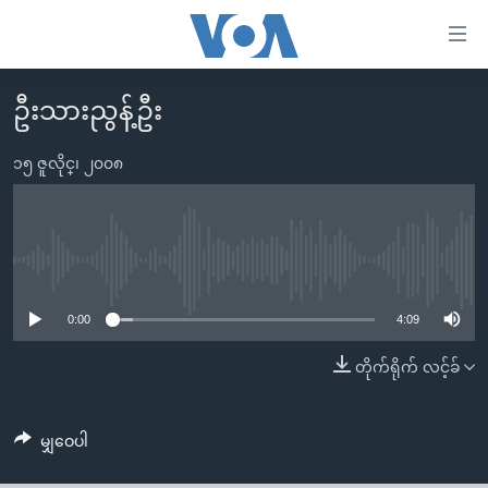
သုံး
ရ
လွယ်ကူ
ဦးသားညွန့်ဦး
မူလစာမျက်နှာ
စေ
မြန်မာ
၁၅ ဇူလိုင္၊ ၂၀၀၈
သည့်
ကမ္ဘာ့သတင်းများ
Link
ဗွီဒီယို
နိုင်ငံတကာ
များ
သတင်းလွတ်လပ်ခွင့်
အမေရိကန်
No media source currently available
ပင်မ
ရပ်ဝန်းတခု လမ်းတခု အလွန်
တရုတ်
အကြောင်းအရာ
0:00
4:09
သို့
အင်္ဂလိပ်စာလေ့လာမယ်
အစ္စရေး-ပါလက်စတိုင်း
တိုက်ရိုက် လင့်ခ်
ကျော်
အပတ်စဉ်ကဏ္ဍများ
အမေရိကန်သုံးအီဒီယံ
ကြည့်
ရေဒီယိုနှင့်ရုပ်သံ အချက်အလက်များ
မကြေးမုံရဲ့ အင်္ဂလိပ်စာ
ရေဒီယို
ရန်
မျှဝေပါ
ပင်မ
ရေဒီယို/တီဗွီအစီအစဉ်
ရုပ်ရှင်ထဲက အင်္ဂလိပ်စာ
တီဗွီ