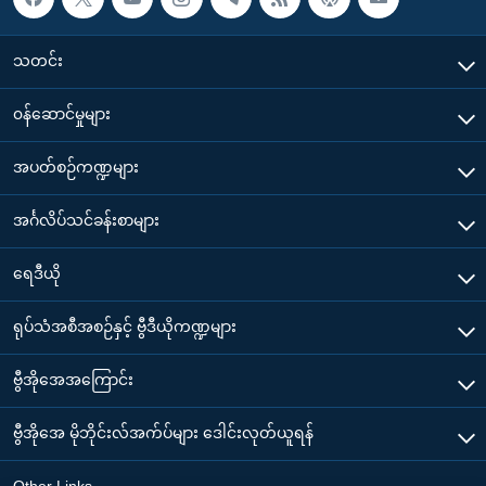
သတင်း
၀န်ဆောင်မှုများ
အပတ်စဉ်ကဏ္ဍများ
အင်္ဂလိပ်သင်ခန်းစာများ
ရေဒီယို
ရုပ်သံအစီအစဉ်နှင့် ဗွီဒီယိုကဏ္ဍများ
ဗွီအိုအေအကြောင်း
ဗွီအိုအေ မိုဘိုင်းလ်အက်ပ်များ ဒေါင်းလုတ်ယူရန်