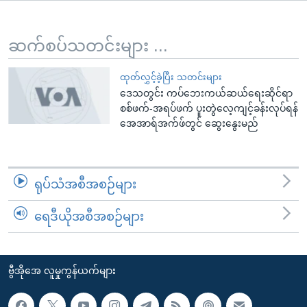
အ
သုတပဒေသာ အင်္ဂလိပ်စာ
ညွန်း
Learning English
စာမျက်နှာ
ဆက်စပ်သတင်းများ ...
သို့
ဗွီအိုအေ လူမှုကွန်ယက်များ
ကျော်
ထုတ်လွှင့်ခဲ့ပြီး သတင်းများ
ဒေသတွင်း ကပ်ဘေးကယ်ဆယ်ရေးဆိုင်ရာ
ကြည့်
စစ်ဖက်-အရပ်ဖက် ပူးတွဲလေ့ကျင့်ခန်းလုပ်ရန်
ရန်
အေအာရ်အက်ဖ်တွင် ဆွေးနွေးမည်
ဘာသာစကားများ
ရှာဖွေ
ရန်
နေရာ
ရုပ်သံအစီအစဉ်များ
သို့
ကျော်
ရေဒီယိုအစီအစဉ်များ
ရန်
ဗွီအိုအေ လူမှုကွန်ယက်များ