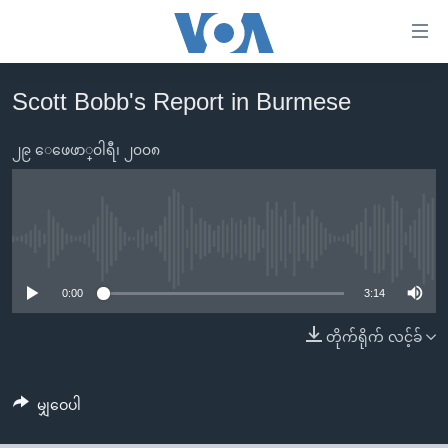
သုံး
ရ
လွယ်ကူ
Scott Bobb's Report in Burmese
မူလစာမျက်နှာ
စေ
မြန်မာ
၂၉ ေဖေဖာ္၀ါရီ၊ ၂၀၀၈
သည့်
ကမ္ဘာ့သတင်းများ
Link
ဗွီဒီယို
နိုင်ငံတကာ
များ
သတင်းလွတ်လပ်ခွင့်
အမေရိကန်
No media source currently available
ပင်မ
ရပ်ဝန်းတခု လမ်းတခု အလွန်
တရုတ်
အကြောင်းအရာ
0:00
3:14
သို့
အင်္ဂလိပ်စာလေ့လာမယ်
အစ္စရေး-ပါလက်စတိုင်း
တိုက်ရိုက် လင့်ခ်
ကျော်
အပတ်စဉ်ကဏ္ဍများ
အမေရိကန်သုံးအီဒီယံ
ကြည့်
ရေဒီယိုနှင့်ရုပ်သံ အချက်အလက်များ
မကြေးမုံရဲ့ အင်္ဂလိပ်စာ
ရေဒီယို
ရန်
မျှဝေပါ
ပင်မ
ရေဒီယို/တီဗွီအစီအစဉ်
ရုပ်ရှင်ထဲက အင်္ဂလိပ်စာ
တီဗွီ