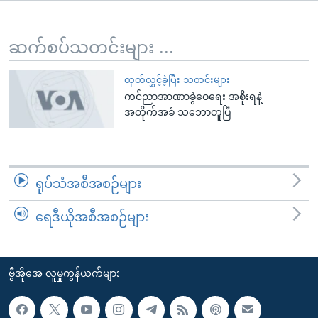
အ
သုတပဒေသာ အင်္ဂလိပ်စာ
ညွန်း
Learning English
စာမျက်နှာ
ဆက်စပ်သတင်းများ ...
သို့
ဗွီအိုအေ လူမှုကွန်ယက်များ
ကျော်
ထုတ်လွှင့်ခဲ့ပြီး သတင်းများ
ကင်ညာအာဏာခွဲဝေရေး အစိုးရနဲ့
ကြည့်
အတိုက်အခံ သဘောတူပြီ
ရန်
ဘာသာစကားများ
ရှာဖွေ
ရန်
နေရာ
ရုပ်သံအစီအစဉ်များ
သို့
ကျော်
ရေဒီယိုအစီအစဉ်များ
ရန်
ဗွီအိုအေ လူမှုကွန်ယက်များ