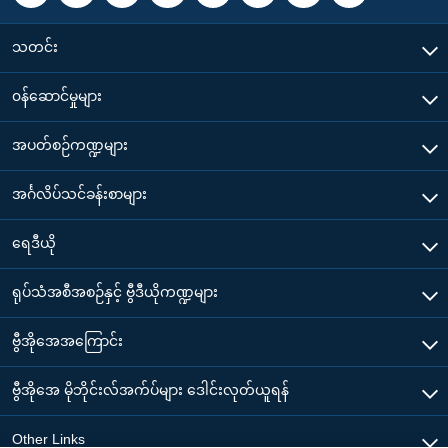
သတင်း
၀န်ဆောင်မှုများ
အပတ်စဉ်ကဏ္ဍများ
အင်္ဂလိပ်သင်ခန်းစာများ
ရေဒီယို
ရုပ်သံအစီအစဉ်နှင့် ဗွီဒီယိုကဏ္ဍများ
ဗွီအိုအေအကြောင်း
ဗွီအိုအေ မိုဘိုင်းလ်အက်ပ်များ ဒေါင်းလုတ်ယူရန်
Other Links