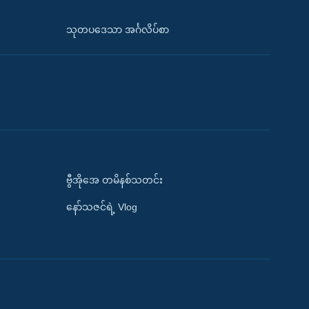
သုတပဒေသာ အင်္ဂလိပ်စာ
ဗွီအိုအေ တမိနစ်သတင်း
နော်သဇင်ရဲ့ Vlog