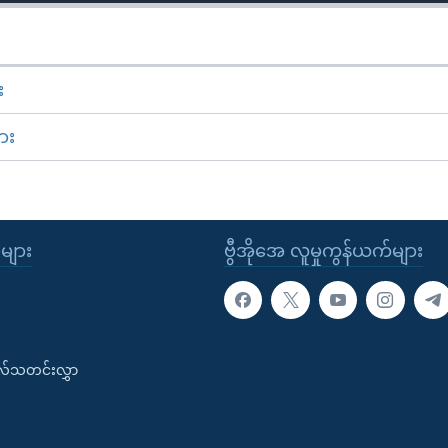
း
ား
ုများ
ဗွီအိုအေ လူမှုကွန်ယက်များ
းလ်သတင်းလွှာ