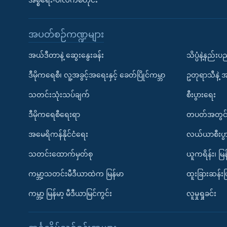
အစ္စရေး-ပါလက်စတိုင်း
အပတ်စဉ်ကဏ္ဍများ
အယ်ဒီတာနဲ့ ဆွေးနွေးခန်း
သိပ္ပံနဲ့နည်း
ဒီမိုကရေစီ၊ လူ့အခွင့်အရေးနှင့် ခေတ်ပြိုင်ကမ္ဘာ
ဥတုရာသီနဲ့ 
သတင်းသုံးသပ်ချက်
စီးပွားရေး
ဒီမိုကရေစီရေးရာ
တပတ်အတွင်
အမေရိကန်နိုင်ငံရေး
လယ်ယာစီးပွ
သတင်းထောက်မှတ်စု
ယူကရိန်း၊ မြန
ကမ္ဘာ့သတင်းမီဒီယာထဲက မြန်မာ
ထူးခြားဆန်း
ကမ္ဘာ့ မြန်မာ့ မီဒီယာမြင်ကွင်း
လူမှုရှုခင်း