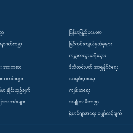
ပညာ
မြန်မာပြည်မှပေးစာ
အနာဂတ်ကမ္ဘာ
မြင်ကွင်းကျယ်မှတ်စုများ
ကမ္ဘာတလွှားခရီးသွား
း အားကစား
ဒီသီတင်းပတ် အာရှနိုင်ငံရေး
ားသတင်းများ
အာရှစီးပွားရေး
်မာ နှိုင်းယှဉ်ချက်
ကျန်းမာရေး
ပြားသတင်းများ
အမျိုးသမီးကဏ္ဍ
ရိုဟင်ဂျာအရေး မျှော်လင့်ချက်