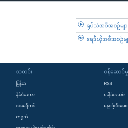
သုတပဒေသာ အင်္ဂလိပ်စာ
အ
ညွန်း
စာမျက်နှာ
သို့
ရုပ်သံအစီအစဉ်မျာ
ကျော်
ရေဒီယိုအစီအစဉ်မျ
ကြည့်
ရန်
ရှာဖွေ
ရန်
နေရာ
သတင်း
၀န်ဆောင်မှ
သို့
မြန်မာ
RSS
ကျော်
ရန်
နိုင်ငံတကာ
ပေါ့ဒ်ကတ်စ်
အမေရိကန်
နေ့စဉ်အီးမေ
တရုတ်