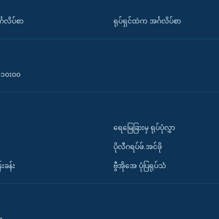
်္ဂလိပ်စာ
ရုပ်ရှင်ထဲက အင်္ဂလိပ်စာ
၀-၁၀း၀၀
ရေမြေခြားမှ ရုပ်ပုံလွှာ
ပိုလီဂရပ်ဖ်.အင်ဖို
်းခန်း
ဗွီအိုအေ ပုံပြရုပ်သံ