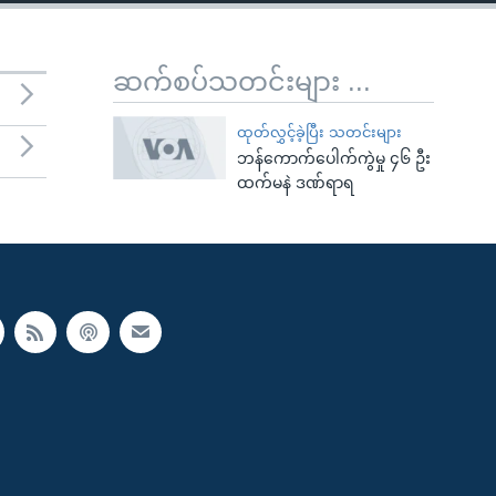
ဆက်စပ်သတင်းများ ...
ထုတ်လွှင့်ခဲ့ပြီး သတင်းများ
ဘန်ကောက်ပေါက်ကွဲမှု ၄၆ ဦး
ထက်မနဲ ဒဏ်ရာရ