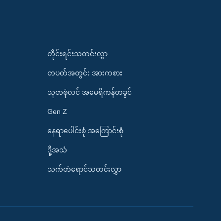
တိုင်းရင်းသတင်းလွှာ
တပတ်အတွင်း အားကစား
သုတစုံလင် အမေရိကန်တခွင်
Gen Z
နေရာပေါင်းစုံ အကြောင်းစုံ
ဒို့အသံ
သက်တံရောင်သတင်းလွှာ