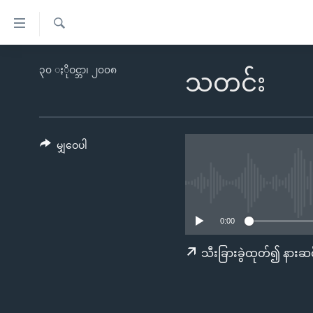
သုံး
ရ
ရှာဖွေ
လွယ်ကူ
မူလစာမျက်နှာ
၃၀ ႏိုဝင္ဘာ၊ ၂၀၀၈
ရ
သတင်း
စေ
မြန်မာ
လာ
သည့်
ဒ်
ကမ္ဘာ့သတင်းများ
Link
ဗွီဒီယို
နိုင်ငံတကာ
မျှဝေပါ
များ
သတင်းလွတ်လပ်ခွင့်
အမေရိကန်
ပင်မ
ရပ်ဝန်းတခု လမ်းတခု အလွန်
တရုတ်
အကြောင်းအရာ
အင်္ဂလိပ်စာလေ့လာမယ်
အစ္စရေး-ပါလက်စတိုင်း
သို့
0:00
အပတ်စဉ်ကဏ္ဍများ
အမေရိကန်သုံးအီဒီယံ
ကျော်
သီးခြားခွဲထုတ်၍ နားဆင
ကြည့်
ရေဒီယိုနှင့်ရုပ်သံ အချက်အလက်များ
မကြေးမုံရဲ့ အင်္ဂလိပ်စာ
ရေဒီယို
ရန်
ရေဒီယို/တီဗွီအစီအစဉ်
ရုပ်ရှင်ထဲက အင်္ဂလိပ်စာ
တီဗွီ
ပင်မ