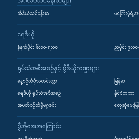
အင်္ဂလိပ်သင်ခန်းစာများ
အီဒီယံသင်ခန်းစာ
မကြေးမုံရဲ့အင
ရေဒီယို
နံနက်ပိုင်း ၆း၀၀-ရး၀၀
ညပိုင်း ၉း၀
ရုပ်သံအစီအစဉ်နှင့် ဗွီဒီယိုကဏ္ဍများ
နေ့စဉ်တီဗွီသတင်းလွှာ
မြန်မာ
ရေဒီယို ရုပ်သံအစီအစဉ်
နိုင်ငံတကာ
အပတ်စဉ်တီဗွီမဂ္ဂဇင်း
တွေ့ဆုံမေးမြန
ဗွီအိုအေအကြောင်း