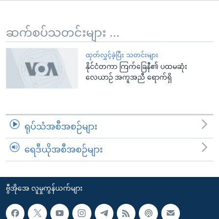
အ
သုတပဒေသာ အင်္ဂလိပ်စာ
ညွန်း
Learning English
စာမျက်နှာ
ဆက်စပ်သတင်းများ ...
သို့
ဗွီအိုအေ လူမှုကွန်ယက်များ
ကျော်
ထုတ်လွှင့်ခဲ့ပြီး သတင်းများ
နိုင်ငံတကာ ကြက်ခြေနီ၏ ပထမဆုံး
ကြည့်
လေယာဉ် အကူအညီ ရောက်ရှိ
ရန်
ဘာသာစကားများ
ရှာဖွေ
ရန်
နေရာ
ရုပ်သံအစီအစဉ်များ
သို့
ကျော်
ရေဒီယိုအစီအစဉ်များ
ရန်
ဗွီအိုအေ လူမှုကွန်ယက်များ