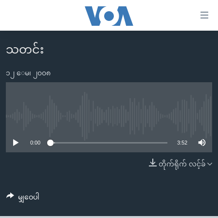
သုံး
ရ
လွယ်ကူ
သတင်း
မူလစာမျက်နှာ
စေ
မြန်မာ
၁၂ ေမ၊ ၂၀၀၈
သည့်
ကမ္ဘာ့သတင်းများ
Link
ဗွီဒီယို
နိုင်ငံတကာ
များ
သတင်းလွတ်လပ်ခွင့်
အမေရိကန်
No media source currently available
ပင်မ
ရပ်ဝန်းတခု လမ်းတခု အလွန်
တရုတ်
အကြောင်းအရာ
0:00
3:52
သို့
အင်္ဂလိပ်စာလေ့လာမယ်
အစ္စရေး-ပါလက်စတိုင်း
တိုက်ရိုက် လင့်ခ်
ကျော်
အပတ်စဉ်ကဏ္ဍများ
အမေရိကန်သုံးအီဒီယံ
ကြည့်
ရေဒီယိုနှင့်ရုပ်သံ အချက်အလက်များ
မကြေးမုံရဲ့ အင်္ဂလိပ်စာ
ရေဒီယို
ရန်
မျှဝေပါ
ပင်မ
ရေဒီယို/တီဗွီအစီအစဉ်
ရုပ်ရှင်ထဲက အင်္ဂလိပ်စာ
တီဗွီ