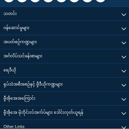
သတင်း
၀န်ဆောင်မှုများ
အပတ်စဉ်ကဏ္ဍများ
အင်္ဂလိပ်သင်ခန်းစာများ
ရေဒီယို
ရုပ်သံအစီအစဉ်နှင့် ဗွီဒီယိုကဏ္ဍများ
ဗွီအိုအေအကြောင်း
ဗွီအိုအေ မိုဘိုင်းလ်အက်ပ်များ ဒေါင်းလုတ်ယူရန်
Other Links