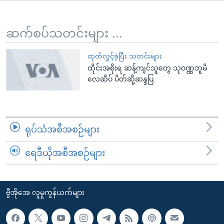
အ
သုတပဒေသာ အင်္ဂလိပ်စာ
ညွန်း
Learning English
စာမျက်နှာ
ဆက်စပ်သတင်းများ ...
သို့
ဗွီအိုအေ လူမှုကွန်ယက်များ
ကျော်
ထုတ်လွှင့်ခဲ့ပြီး သတင်းများ
ထိုင်းအစိုးရ ဆန့်ကျင်သူတွေ သုဝဏ္ဏဘူမိ
ကြည့်
လေဆိပ် ပိတ်ဆို့ဆန္ဒပြ
ရန်
ဘာသာစကားများ
ရှာဖွေ
ရန်
နေရာ
ရုပ်သံအစီအစဉ်များ
သို့
ကျော်
ရေဒီယိုအစီအစဉ်များ
ရန်
ဗွီအိုအေ လူမှုကွန်ယက်များ