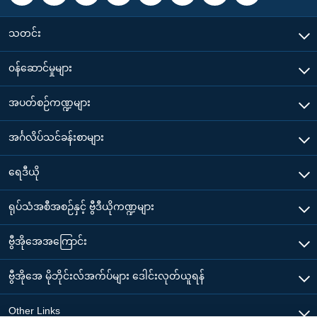
သတင်း
၀န်ဆောင်မှုများ
အပတ်စဉ်ကဏ္ဍများ
အင်္ဂလိပ်သင်ခန်းစာများ
ရေဒီယို
ရုပ်သံအစီအစဉ်နှင့် ဗွီဒီယိုကဏ္ဍများ
ဗွီအိုအေအကြောင်း
ဗွီအိုအေ မိုဘိုင်းလ်အက်ပ်များ ဒေါင်းလုတ်ယူရန်
Other Links