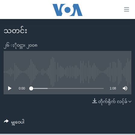
သုံး
ရ
လွယ်ကူ
သတင်း
မူလစာမျက်နှာ
စေ
မြန်မာ
၂၆ ႏိုဝင္ဘာ၊ ၂၀၀၈
သည့်
ကမ္ဘာ့သတင်းများ
Link
ဗွီဒီယို
နိုင်ငံတကာ
များ
သတင်းလွတ်လပ်ခွင့်
အမေရိကန်
No media source currently available
ပင်မ
ရပ်ဝန်းတခု လမ်းတခု အလွန်
တရုတ်
အကြောင်းအရာ
0:00
1:08
သို့
အင်္ဂလိပ်စာလေ့လာမယ်
အစ္စရေး-ပါလက်စတိုင်း
တိုက်ရိုက် လင့်ခ်
ကျော်
အပတ်စဉ်ကဏ္ဍများ
အမေရိကန်သုံးအီဒီယံ
ကြည့်
ရေဒီယိုနှင့်ရုပ်သံ အချက်အလက်များ
မကြေးမုံရဲ့ အင်္ဂလိပ်စာ
ရေဒီယို
ရန်
မျှဝေပါ
ပင်မ
ရေဒီယို/တီဗွီအစီအစဉ်
ရုပ်ရှင်ထဲက အင်္ဂလိပ်စာ
တီဗွီ