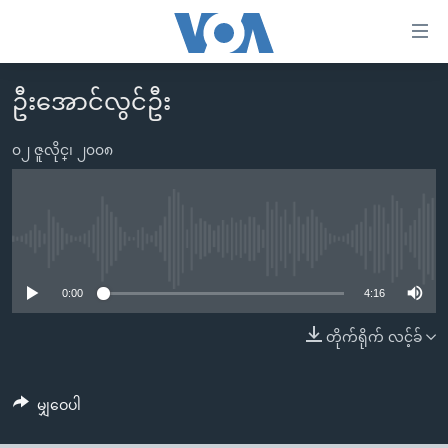
သုံး
ရ
လွယ်ကူ
ဦးအောင်လွင်ဦး
မူလစာမျက်နှာ
စေ
မြန်မာ
၀၂ ဇူလိုင္၊ ၂၀၀၈
သည့်
ကမ္ဘာ့သတင်းများ
Link
ဗွီဒီယို
နိုင်ငံတကာ
များ
သတင်းလွတ်လပ်ခွင့်
အမေရိကန်
No media source currently available
ပင်မ
ရပ်ဝန်းတခု လမ်းတခု အလွန်
တရုတ်
အကြောင်းအရာ
0:00
4:16
သို့
အင်္ဂလိပ်စာလေ့လာမယ်
အစ္စရေး-ပါလက်စတိုင်း
တိုက်ရိုက် လင့်ခ်
ကျော်
အပတ်စဉ်ကဏ္ဍများ
အမေရိကန်သုံးအီဒီယံ
ကြည့်
ရေဒီယိုနှင့်ရုပ်သံ အချက်အလက်များ
မကြေးမုံရဲ့ အင်္ဂလိပ်စာ
ရေဒီယို
ရန်
မျှဝေပါ
ပင်မ
ရေဒီယို/တီဗွီအစီအစဉ်
ရုပ်ရှင်ထဲက အင်္ဂလိပ်စာ
တီဗွီ