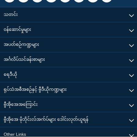
သတင်း
၀န်ဆောင်မှုများ
အပတ်စဉ်ကဏ္ဍများ
အင်္ဂလိပ်သင်ခန်းစာများ
ရေဒီယို
ရုပ်သံအစီအစဉ်နှင့် ဗွီဒီယိုကဏ္ဍများ
ဗွီအိုအေအကြောင်း
ဗွီအိုအေ မိုဘိုင်းလ်အက်ပ်များ ဒေါင်းလုတ်ယူရန်
Other Links