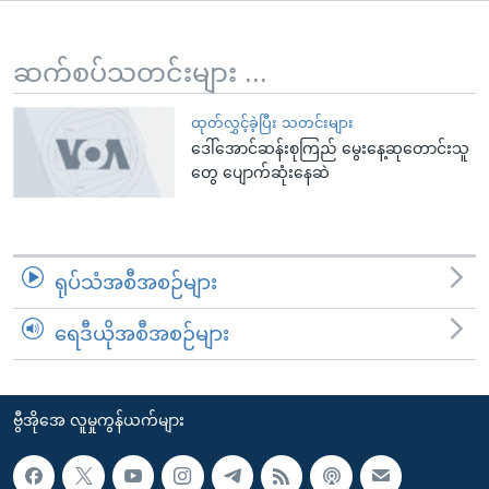
အ
သုတပဒေသာ အင်္ဂလိပ်စာ
ညွန်း
Learning English
စာမျက်နှာ
ဆက်စပ်သတင်းများ ...
သို့
ဗွီအိုအေ လူမှုကွန်ယက်များ
ကျော်
ထုတ်လွှင့်ခဲ့ပြီး သတင်းများ
ဒေါ်အောင်ဆန်းစုကြည် မွေးနေ့ဆုတောင်းသူ
ကြည့်
တွေ ပျောက်ဆုံးနေဆဲ
ရန်
ဘာသာစကားများ
ရှာဖွေ
ရန်
နေရာ
ရုပ်သံအစီအစဉ်များ
သို့
ကျော်
ရေဒီယိုအစီအစဉ်များ
ရန်
ဗွီအိုအေ လူမှုကွန်ယက်များ