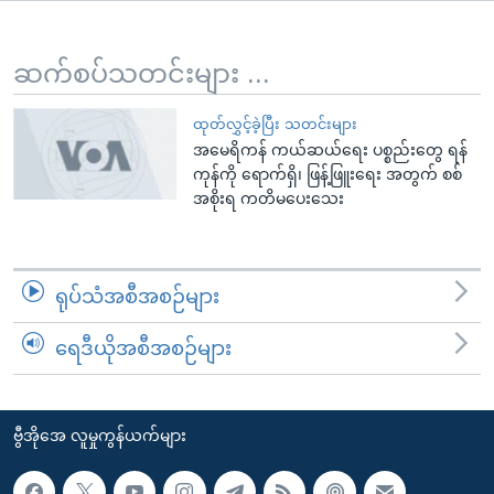
အ
သုတပဒေသာ အင်္ဂလိပ်စာ
ညွန်း
Learning English
စာမျက်နှာ
ဆက်စပ်သတင်းများ ...
သို့
ဗွီအိုအေ လူမှုကွန်ယက်များ
ကျော်
ထုတ်လွှင့်ခဲ့ပြီး သတင်းများ
အမေရိကန် ကယ်ဆယ်ရေး ပစ္စည်းတွေ ရန်
ကြည့်
ကုန်ကို ရောက်ရှိ၊ ဖြန့်ဖြူးရေး အတွက် စစ်
ရန်
အစိုးရ ကတိမပေးသေး
ဘာသာစကားများ
ရှာဖွေ
ရန်
နေရာ
ရုပ်သံအစီအစဉ်များ
သို့
ကျော်
ရေဒီယိုအစီအစဉ်များ
ရန်
ဗွီအိုအေ လူမှုကွန်ယက်များ