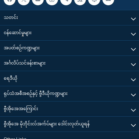
သတင်း
၀န်ဆောင်မှုများ
အပတ်စဉ်ကဏ္ဍများ
အင်္ဂလိပ်သင်ခန်းစာများ
ရေဒီယို
ရုပ်သံအစီအစဉ်နှင့် ဗွီဒီယိုကဏ္ဍများ
ဗွီအိုအေအကြောင်း
ဗွီအိုအေ မိုဘိုင်းလ်အက်ပ်များ ဒေါင်းလုတ်ယူရန်