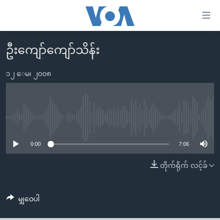
သုံး
ရ
လွယ်ကူ
ဦးကျော်ကျော်သိန်း
မူလစာမျက်နှာ
စေ
မြန်မာ
၁၂ ေမ၊ ၂၀၀၈
သည့်
ကမ္ဘာ့သတင်းများ
Link
ဗွီဒီယို
နိုင်ငံတကာ
များ
သတင်းလွတ်လပ်ခွင့်
အမေရိကန်
No media source currently available
ပင်မ
ရပ်ဝန်းတခု လမ်းတခု အလွန်
တရုတ်
အကြောင်းအရာ
0:00
7:06
သို့
အင်္ဂလိပ်စာလေ့လာမယ်
အစ္စရေး-ပါလက်စတိုင်း
တိုက်ရိုက် လင့်ခ်
ကျော်
အပတ်စဉ်ကဏ္ဍများ
အမေရိကန်သုံးအီဒီယံ
ကြည့်
ရေဒီယိုနှင့်ရုပ်သံ အချက်အလက်များ
မကြေးမုံရဲ့ အင်္ဂလိပ်စာ
ရေဒီယို
ရန်
မျှဝေပါ
ပင်မ
ရေဒီယို/တီဗွီအစီအစဉ်
ရုပ်ရှင်ထဲက အင်္ဂလိပ်စာ
တီဗွီ