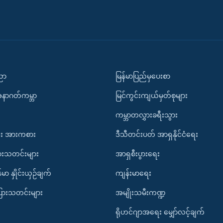
ပညာ
မြန်မာပြည်မှပေးစာ
အနာဂတ်ကမ္ဘာ
မြင်ကွင်းကျယ်မှတ်စုများ
ကမ္ဘာတလွှားခရီးသွား
း အားကစား
ဒီသီတင်းပတ် အာရှနိုင်ငံရေး
ားသတင်းများ
အာရှစီးပွားရေး
်မာ နှိုင်းယှဉ်ချက်
ကျန်းမာရေး
ပြားသတင်းများ
အမျိုးသမီးကဏ္ဍ
ရိုဟင်ဂျာအရေး မျှော်လင့်ချက်