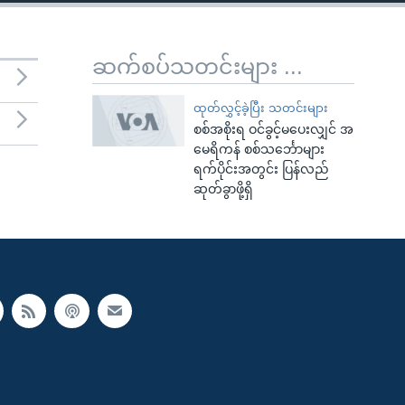
ဆက်စပ်သတင်းများ ...
ထုတ်လွှင့်ခဲ့ပြီး သတင်းများ
စစ်အစိုးရ ဝင်ခွင့်မပေးလျှင် အ
မေရိကန် စစ်သင်္ဘောများ
ရက်ပိုင်းအတွင်း ပြန်လည်
ဆုတ်ခွာဖို့ရှိ