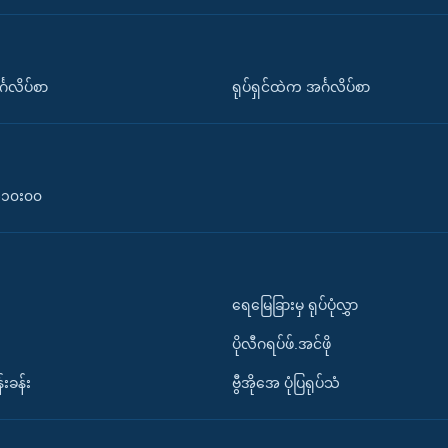
်္ဂလိပ်စာ
ရုပ်ရှင်ထဲက အင်္ဂလိပ်စာ
၀-၁၀း၀၀
ရေမြေခြားမှ ရုပ်ပုံလွှာ
ပိုလီဂရပ်ဖ်.အင်ဖို
်းခန်း
ဗွီအိုအေ ပုံပြရုပ်သံ