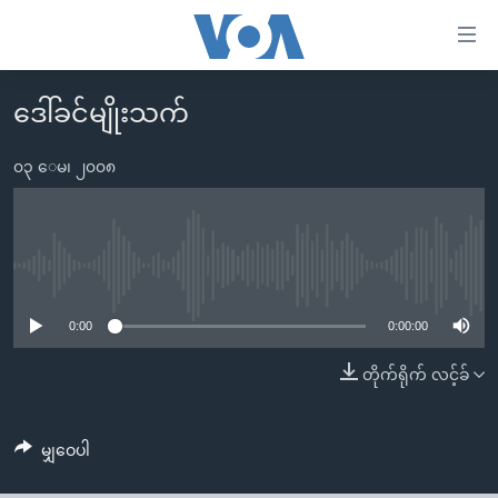
သုံး
ရ
လွယ်ကူ
ဒေါ်ခင်မျိုးသက်
မူလစာမျက်နှာ
စေ
မြန်မာ
၀၃ ေမ၊ ၂၀၀၈
သည့်
ကမ္ဘာ့သတင်းများ
Link
ဗွီဒီယို
နိုင်ငံတကာ
များ
သတင်းလွတ်လပ်ခွင့်
အမေရိကန်
No media source currently available
ပင်မ
ရပ်ဝန်းတခု လမ်းတခု အလွန်
တရုတ်
အကြောင်းအရာ
0:00
0:00:00
သို့
အင်္ဂလိပ်စာလေ့လာမယ်
အစ္စရေး-ပါလက်စတိုင်း
တိုက်ရိုက် လင့်ခ်
ကျော်
အပတ်စဉ်ကဏ္ဍများ
အမေရိကန်သုံးအီဒီယံ
ကြည့်
ရေဒီယိုနှင့်ရုပ်သံ အချက်အလက်များ
မကြေးမုံရဲ့ အင်္ဂလိပ်စာ
ရေဒီယို
ရန်
မျှဝေပါ
ပင်မ
ရေဒီယို/တီဗွီအစီအစဉ်
ရုပ်ရှင်ထဲက အင်္ဂလိပ်စာ
တီဗွီ