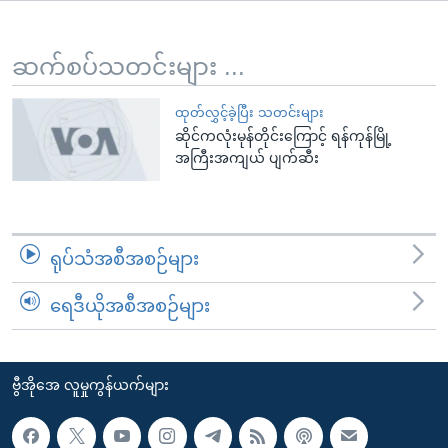
အ
သုတပဒေသာ အင်္ဂလိပ်စာ
ညွန်း
Learning English
စာမျက်နှာ
ဆက်စပ်သတင်းများ ...
သို့
ဗွီအိုအေ လူမှုကွန်ယက်များ
ကျော်
ထုတ်လွှင့်ခဲ့ပြီး သတင်းများ
ဆိုင်ကလုံးမုန်တိုင်းကြောင့် ရန်ကုန်မြို့
ကြည့်
အကြီးအကျယ် ပျက်ဆီး
ရန်
ဘာသာစကားများ
ရှာဖွေ
ရန်
နေရာ
ရုပ်သံအစီအစဉ်များ
သို့
ကျော်
ရေဒီယိုအစီအစဉ်များ
ရန်
ဗွီအိုအေ လူမှုကွန်ယက်များ