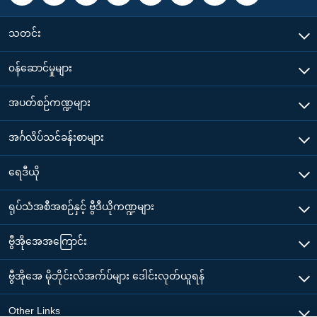
သတင်း
၀န်ဆောင်မှုများ
အပတ်စဉ်ကဏ္ဍများ
အင်္ဂလိပ်သင်ခန်းစာများ
ရေဒီယို
ရုပ်သံအစီအစဉ်နှင့် ဗွီဒီယိုကဏ္ဍများ
ဗွီအိုအေအကြောင်း
ဗွီအိုအေ မိုဘိုင်းလ်အက်ပ်များ ဒေါင်းလုတ်ယူရန်
Other Links