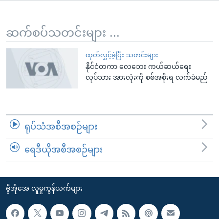
အ
သုတပဒေသာ အင်္ဂလိပ်စာ
ညွန်း
Learning English
စာမျက်နှာ
ဆက်စပ်သတင်းများ ...
သို့
ဗွီအိုအေ လူမှုကွန်ယက်များ
ကျော်
ထုတ်လွှင့်ခဲ့ပြီး သတင်းများ
နိုင်ငံတကာ လေဘေး ကယ်ဆယ်ရေး
ကြည့်
လုပ်သား အားလုံးကို စစ်အစိုးရ လက်ခံမည်
ရန်
ဘာသာစကားများ
ရှာဖွေ
ရန်
နေရာ
ရုပ်သံအစီအစဉ်များ
သို့
ကျော်
ရေဒီယိုအစီအစဉ်များ
ရန်
ဗွီအိုအေ လူမှုကွန်ယက်များ