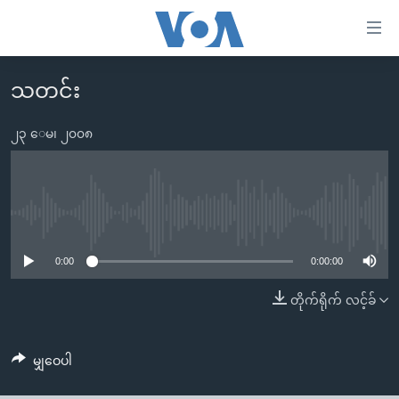
သုံး
ရ
လွယ်ကူ
သတင်း
မူလစာမျက်နှာ
စေ
မြန်မာ
၂၃ ေမ၊ ၂၀၀၈
သည့်
ကမ္ဘာ့သတင်းများ
Link
ဗွီဒီယို
နိုင်ငံတကာ
များ
သတင်းလွတ်လပ်ခွင့်
အမေရိကန်
No media source currently available
ပင်မ
ရပ်ဝန်းတခု လမ်းတခု အလွန်
တရုတ်
အကြောင်းအရာ
0:00
0:00:00
သို့
အင်္ဂလိပ်စာလေ့လာမယ်
အစ္စရေး-ပါလက်စတိုင်း
တိုက်ရိုက် လင့်ခ်
ကျော်
အပတ်စဉ်ကဏ္ဍများ
အမေရိကန်သုံးအီဒီယံ
ကြည့်
ရေဒီယိုနှင့်ရုပ်သံ အချက်အလက်များ
မကြေးမုံရဲ့ အင်္ဂလိပ်စာ
ရေဒီယို
ရန်
မျှဝေပါ
ပင်မ
ရေဒီယို/တီဗွီအစီအစဉ်
ရုပ်ရှင်ထဲက အင်္ဂလိပ်စာ
တီဗွီ