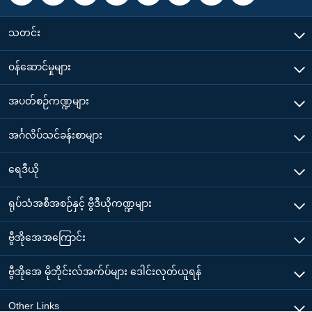
သတင်း
၀န်ဆောင်မှုများ
အပတ်စဉ်ကဏ္ဍများ
အင်္ဂလိပ်သင်ခန်းစာများ
ရေဒီယို
ရုပ်သံအစီအစဉ်နှင့် ဗွီဒီယိုကဏ္ဍများ
ဗွီအိုအေအကြောင်း
ဗွီအိုအေ မိုဘိုင်းလ်အက်ပ်များ ဒေါင်းလုတ်ယူရန်
Other Links