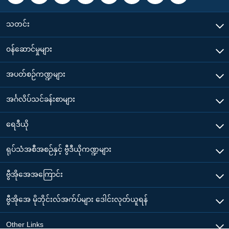
သတင်း
၀န်ဆောင်မှုများ
အပတ်စဉ်ကဏ္ဍများ
အင်္ဂလိပ်သင်ခန်းစာများ
ရေဒီယို
ရုပ်သံအစီအစဉ်နှင့် ဗွီဒီယိုကဏ္ဍများ
ဗွီအိုအေအကြောင်း
ဗွီအိုအေ မိုဘိုင်းလ်အက်ပ်များ ဒေါင်းလုတ်ယူရန်
Other Links