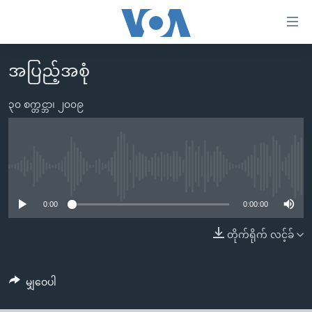
သုံး
ရ
လွယ်ကူ
အပြည့်အစုံ
မူလစာမျက်နှာ
စေ
မြန်မာ
၃၀ စက္တင္ဘာ၊ ၂၀၀၉
သည့်
ကမ္ဘာ့သတင်းများ
Link
ဗွီဒီယို
နိုင်ငံတကာ
များ
သတင်းလွတ်လပ်ခွင့်
အမေရိကန်
No media source currently available
ပင်မ
ရပ်ဝန်းတခု လမ်းတခု အလွန်
တရုတ်
အကြောင်းအရာ
0:00
0:00:00
သို့
အင်္ဂလိပ်စာလေ့လာမယ်
အစ္စရေး-ပါလက်စတိုင်း
တိုက်ရိုက် လင့်ခ်
ကျော်
အပတ်စဉ်ကဏ္ဍများ
အမေရိကန်သုံးအီဒီယံ
ကြည့်
ရေဒီယိုနှင့်ရုပ်သံ အချက်အလက်များ
မကြေးမုံရဲ့ အင်္ဂလိပ်စာ
ရေဒီယို
ရန်
မျှဝေပါ
ပင်မ
ရေဒီယို/တီဗွီအစီအစဉ်
ရုပ်ရှင်ထဲက အင်္ဂလိပ်စာ
တီဗွီ