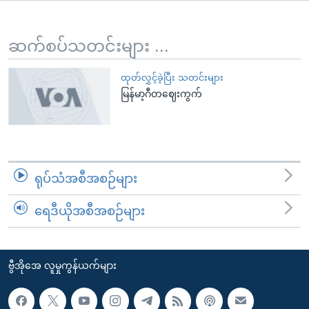
အ
သုတပဒေသာ အင်္ဂလိပ်စာ
ညွန်း
Learning English
စာမျက်နှာ
ဆက်စပ်သတင်းများ ...
သို့
ဗွီအိုအေ လူမှုကွန်ယက်များ
ကျော်
ထုတ်လွှင့်ခဲ့ပြီး သတင်းများ
မြန်မာ့ဂီတဈေးကွက်
ကြည့်
ရန်
ဘာသာစကားများ
ရှာဖွေ
ရန်
နေရာ
ရုပ်သံအစီအစဉ်များ
သို့
ကျော်
ရေဒီယိုအစီအစဉ်များ
ရန်
ဗွီအိုအေ လူမှုကွန်ယက်များ