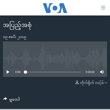
သုံး
ရ
လွယ်ကူ
အပြည့်အစုံ
မူလစာမျက်နှာ
စေ
မြန်မာ
၀၉ ဧၿပီ၊ ၂၀၀၉
သည့်
ကမ္ဘာ့သတင်းများ
Link
ဗွီဒီယို
နိုင်ငံတကာ
များ
သတင်းလွတ်လပ်ခွင့်
အမေရိကန်
No media source currently available
ပင်မ
ရပ်ဝန်းတခု လမ်းတခု အလွန်
တရုတ်
အကြောင်းအရာ
0:00
0:00:00
သို့
အင်္ဂလိပ်စာလေ့လာမယ်
အစ္စရေး-ပါလက်စတိုင်း
တိုက်ရိုက် လင့်ခ်
ကျော်
အပတ်စဉ်ကဏ္ဍများ
အမေရိကန်သုံးအီဒီယံ
ကြည့်
ရေဒီယိုနှင့်ရုပ်သံ အချက်အလက်များ
မကြေးမုံရဲ့ အင်္ဂလိပ်စာ
ရေဒီယို
ရန်
မျှဝေပါ
ပင်မ
ရေဒီယို/တီဗွီအစီအစဉ်
ရုပ်ရှင်ထဲက အင်္ဂလိပ်စာ
တီဗွီ