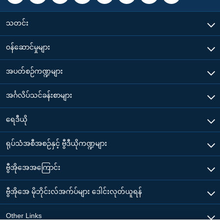
သတင်း
၀န်ဆောင်မှုများ
အပတ်စဉ်ကဏ္ဍများ
အင်္ဂလိပ်သင်ခန်းစာများ
ရေဒီယို
ရုပ်သံအစီအစဉ်နှင့် ဗွီဒီယိုကဏ္ဍများ
ဗွီအိုအေအကြောင်း
ဗွီအိုအေ မိုဘိုင်းလ်အက်ပ်များ ဒေါင်းလုတ်ယူရန်
Other Links