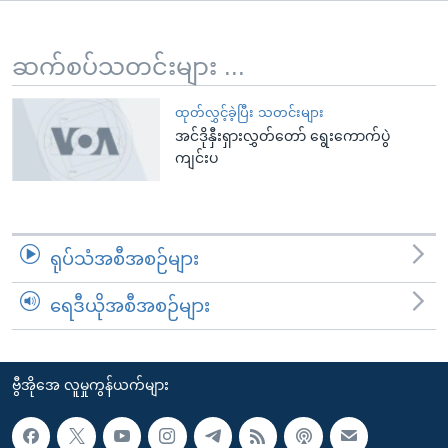
အ
သုတပဒေသာ အင်္ဂလိပ်စာ
ညွန်း
Learning English
စာမျက်နှာ
ဆက်စပ်သတင်းများ ...
သို့
ဗွီအိုအေ လူမှုကွန်ယက်များ
ကျော်
ထုတ်လွှင့်ခဲ့ပြီး သတင်းများ
အင်ဒိုနှီးရှားလွှတ်တော် ရွေးကောက်ပွဲ
ကြည့်
ကျင်းပ
ရန်
ဘာသာစကားများ
ရှာဖွေ
ရန်
နေရာ
ရုပ်သံအစီအစဉ်များ
သို့
ကျော်
ရေဒီယိုအစီအစဉ်များ
ရန်
ဗွီအိုအေ လူမှုကွန်ယက်များ