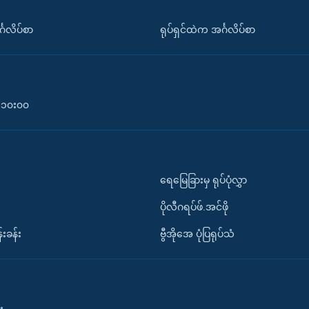
်္ဂလိပ်စာ
ရုပ်ရှင်ထဲက အင်္ဂလိပ်စာ
၀-၁၀း၀၀
ရေမြေခြားမှ ရုပ်ပုံလွှာ
ပိုလီဂရပ်ဖ်.အင်ဖို
်းခန်း
ဗွီအိုအေ ပုံပြရုပ်သံ