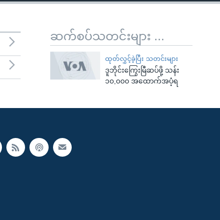
ဆက်စပ်သတင်းများ ...
ထုတ်လွှင့်ခဲ့ပြီး သတင်းများ
ဒူဘိုင်းကြွေးမြီဆပ်ဖို့ သန်း
၁၀,၀၀၀ အထောက်အပံ့ရ