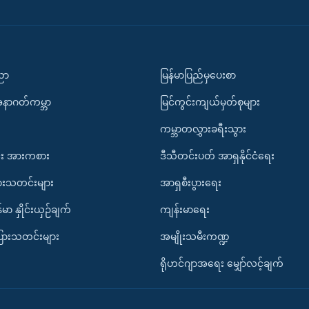
ပညာ
မြန်မာပြည်မှပေးစာ
အနာဂတ်ကမ္ဘာ
မြင်ကွင်းကျယ်မှတ်စုများ
ကမ္ဘာတလွှားခရီးသွား
း အားကစား
ဒီသီတင်းပတ် အာရှနိုင်ငံရေး
ားသတင်းများ
အာရှစီးပွားရေး
်မာ နှိုင်းယှဉ်ချက်
ကျန်းမာရေး
ပြားသတင်းများ
အမျိုးသမီးကဏ္ဍ
ရိုဟင်ဂျာအရေး မျှော်လင့်ချက်