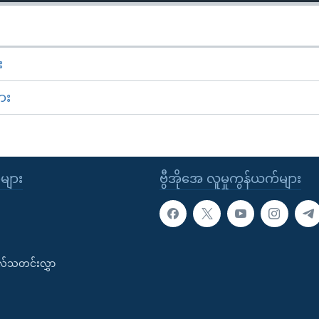
း
ား
ုများ
ဗွီအိုအေ လူမှုကွန်ယက်များ
းလ်သတင်းလွှာ