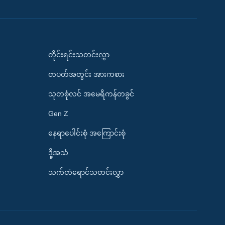
တိုင်းရင်းသတင်းလွှာ
တပတ်အတွင်း အားကစား
သုတစုံလင် အမေရိကန်တခွင်
Gen Z
နေရာပေါင်းစုံ အကြောင်းစုံ
ဒို့အသံ
သက်တံရောင်သတင်းလွှာ