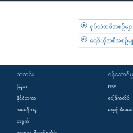
သုတပဒေသာ အင်္ဂလိပ်စာ
အ
ညွန်း
စာမျက်နှာ
သို့
ရုပ်သံအစီအစဉ်မျာ
ကျော်
ရေဒီယိုအစီအစဉ်မျ
ကြည့်
ရန်
ရှာဖွေ
ရန်
နေရာ
သတင်း
၀န်ဆောင်မှ
သို့
မြန်မာ
RSS
ကျော်
ရန်
နိုင်ငံတကာ
ပေါ့ဒ်ကတ်စ်
အမေရိကန်
နေ့စဉ်အီးမေ
တရုတ်