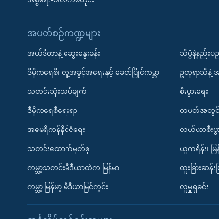
အစ္စရေး-ပါလက်စတိုင်း
အပတ်စဉ်ကဏ္ဍများ
အယ်ဒီတာနဲ့ ဆွေးနွေးခန်း
သိပ္ပံနဲ့နည်း
ဒီမိုကရေစီ၊ လူ့အခွင့်အရေးနှင့် ခေတ်ပြိုင်ကမ္ဘာ
ဥတုရာသီနဲ့ 
သတင်းသုံးသပ်ချက်
စီးပွားရေး
ဒီမိုကရေစီရေးရာ
တပတ်အတွင်
အမေရိကန်နိုင်ငံရေး
လယ်ယာစီးပွ
သတင်းထောက်မှတ်စု
ယူကရိန်း၊ မြန
ကမ္ဘာ့သတင်းမီဒီယာထဲက မြန်မာ
ထူးခြားဆန်း
ကမ္ဘာ့ မြန်မာ့ မီဒီယာမြင်ကွင်း
လူမှုရှုခင်း