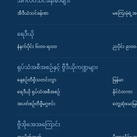
အင်္ဂလိပ်သင်ခန်းစာများ
အီဒီယံသင်ခန်းစာ
မကြေးမုံရဲ့အင
ရေဒီယို
နံနက်ပိုင်း ၆း၀၀-ရး၀၀
ညပိုင်း ၉း၀
ရုပ်သံအစီအစဉ်နှင့် ဗွီဒီယိုကဏ္ဍများ
နေ့စဉ်တီဗွီသတင်းလွှာ
မြန်မာ
ရေဒီယို ရုပ်သံအစီအစဉ်
နိုင်ငံတကာ
အပတ်စဉ်တီဗွီမဂ္ဂဇင်း
တွေ့ဆုံမေးမြန
ဗွီအိုအေအကြောင်း