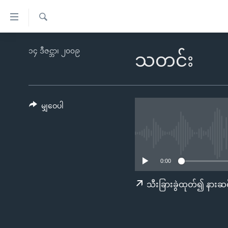
သုံး
ရ
ရှာဖွေ
လွယ်ကူ
မူလစာမျက်နှာ
၁၄ ဒီဇင္ဘာ၊ ၂၀၀၉
ရ
သတင်း
စေ
မြန်မာ
လာ
သည့်
ဒ်
ကမ္ဘာ့သတင်းများ
Link
ဗွီဒီယို
နိုင်ငံတကာ
မျှဝေပါ
များ
သတင်းလွတ်လပ်ခွင့်
အမေရိကန်
ပင်မ
ရပ်ဝန်းတခု လမ်းတခု အလွန်
တရုတ်
အကြောင်းအရာ
အင်္ဂလိပ်စာလေ့လာမယ်
အစ္စရေး-ပါလက်စတိုင်း
သို့
0:00
အပတ်စဉ်ကဏ္ဍများ
အမေရိကန်သုံးအီဒီယံ
ကျော်
သီးခြားခွဲထုတ်၍ နားဆင
ကြည့်
ရေဒီယိုနှင့်ရုပ်သံ အချက်အလက်များ
မကြေးမုံရဲ့ အင်္ဂလိပ်စာ
ရေဒီယို
ရန်
ရေဒီယို/တီဗွီအစီအစဉ်
ရုပ်ရှင်ထဲက အင်္ဂလိပ်စာ
တီဗွီ
ပင်မ