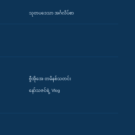
သုတပဒေသာ အင်္ဂလိပ်စာ
ဗွီအိုအေ တမိနစ်သတင်း
နော်သဇင်ရဲ့ Vlog