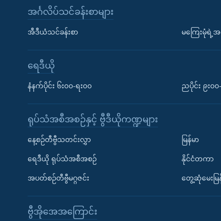
အင်္ဂလိပ်သင်ခန်းစာများ
အီဒီယံသင်ခန်းစာ
မကြေးမုံရဲ့အင
ရေဒီယို
နံနက်ပိုင်း ၆း၀၀-ရး၀၀
ညပိုင်း ၉း၀
ရုပ်သံအစီအစဉ်နှင့် ဗွီဒီယိုကဏ္ဍများ
နေ့စဉ်တီဗွီသတင်းလွှာ
မြန်မာ
ရေဒီယို ရုပ်သံအစီအစဉ်
နိုင်ငံတကာ
အပတ်စဉ်တီဗွီမဂ္ဂဇင်း
တွေ့ဆုံမေးမြန
ဗွီအိုအေအကြောင်း