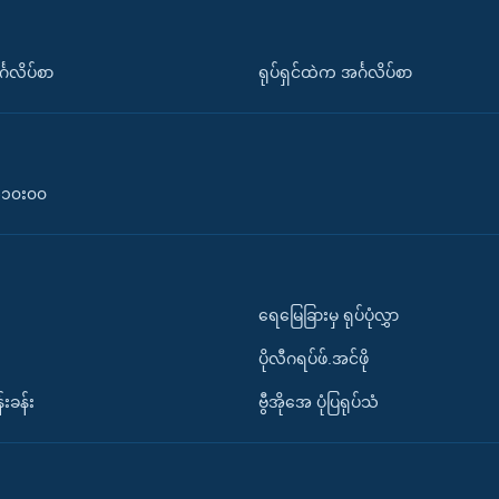
်္ဂလိပ်စာ
ရုပ်ရှင်ထဲက အင်္ဂလိပ်စာ
၀-၁၀း၀၀
ရေမြေခြားမှ ရုပ်ပုံလွှာ
ပိုလီဂရပ်ဖ်.အင်ဖို
်းခန်း
ဗွီအိုအေ ပုံပြရုပ်သံ