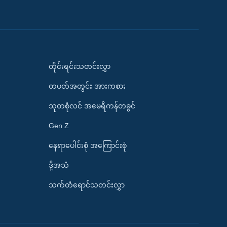
တိုင်းရင်းသတင်းလွှာ
တပတ်အတွင်း အားကစား
သုတစုံလင် အမေရိကန်တခွင်
Gen Z
နေရာပေါင်းစုံ အကြောင်းစုံ
ဒို့အသံ
သက်တံရောင်သတင်းလွှာ