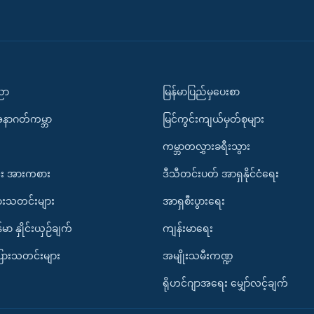
ပညာ
မြန်မာပြည်မှပေးစာ
အနာဂတ်ကမ္ဘာ
မြင်ကွင်းကျယ်မှတ်စုများ
ကမ္ဘာတလွှားခရီးသွား
း အားကစား
ဒီသီတင်းပတ် အာရှနိုင်ငံရေး
ားသတင်းများ
အာရှစီးပွားရေး
်မာ နှိုင်းယှဉ်ချက်
ကျန်းမာရေး
ပြားသတင်းများ
အမျိုးသမီးကဏ္ဍ
ရိုဟင်ဂျာအရေး မျှော်လင့်ချက်