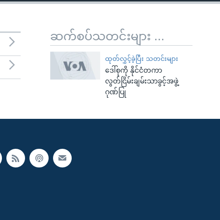
ဆက်စပ်သတင်းများ ...
ထုတ်လွှင့်ခဲ့ပြီး သတင်းများ
ဒေါ်စုကို နိုင်ငံတကာ
လွတ်ငြိမ်းချမ်းသာခွင့်အဖွဲ့
ဂုဏ်ပြု