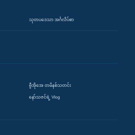
သုတပဒေသာ အင်္ဂလိပ်စာ
ဗွီအိုအေ တမိနစ်သတင်း
နော်သဇင်ရဲ့ Vlog