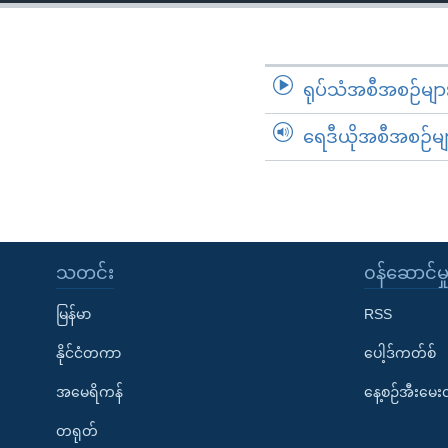
သုတပဒေသာ အင်္ဂလိပ်စာ
အ
ညွန်း
စာမျက်နှာ
သို့
ရုပ်သံအစီအစဉ်မျာ
ကျော်
ရေဒီယိုအစီအစဉ်မျ
ကြည့်
ရန်
ရှာဖွေ
ရန်
နေရာ
သတင်း
၀န်ဆောင်မှ
သို့
ကျော်
မြန်မာ
RSS
ရန်
နိုင်ငံတကာ
ပေါ့ဒ်ကတ်စ်
အမေရိကန်
နေ့စဉ်အီးမေ
တရုတ်