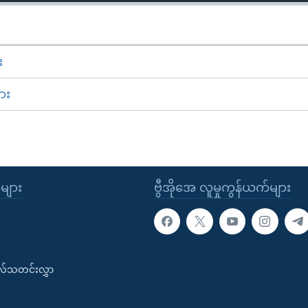
း
ား
ုများ
ဗွီအိုအေ လူမှုကွန်ယက်များ
းလ်သတင်းလွှာ