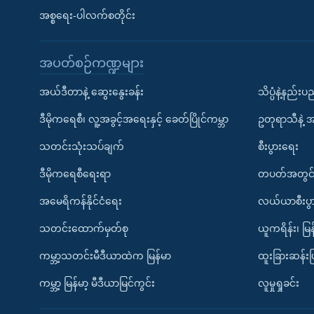
အစ္စရေး-ပါလက်စတိုင်း
အပတ်စဉ်ကဏ္ဍများ
အယ်ဒီတာနဲ့ ဆွေးနွေးခန်း
သိပ္ပံနဲ့နည်း
ဒီမိုကရေစီ၊ လူ့အခွင့်အရေးနှင့် ခေတ်ပြိုင်ကမ္ဘာ
ဥတုရာသီနဲ့ 
သတင်းသုံးသပ်ချက်
စီးပွားရေး
ဒီမိုကရေစီရေးရာ
တပတ်အတွင်
အမေရိကန်နိုင်ငံရေး
လယ်ယာစီးပွ
သတင်းထောက်မှတ်စု
ယူကရိန်း၊ မြန
ကမ္ဘာ့သတင်းမီဒီယာထဲက မြန်မာ
ထူးခြားဆန်း
ကမ္ဘာ့ မြန်မာ့ မီဒီယာမြင်ကွင်း
လူမှုရှုခင်း