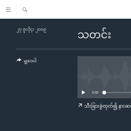
သုံး
ရ
ရှာဖွေ
လွယ်ကူ
မူလစာမျက်နှာ
၂၇ ဇူလိုင္၊ ၂၀၀၉
ရ
သတင်း
စေ
မြန်မာ
လာ
သည့်
ဒ်
ကမ္ဘာ့သတင်းများ
Link
ဗွီဒီယို
နိုင်ငံတကာ
မျှဝေပါ
များ
သတင်းလွတ်လပ်ခွင့်
အမေရိကန်
ပင်မ
ရပ်ဝန်းတခု လမ်းတခု အလွန်
တရုတ်
အကြောင်းအရာ
အင်္ဂလိပ်စာလေ့လာမယ်
အစ္စရေး-ပါလက်စတိုင်း
သို့
0:00
အပတ်စဉ်ကဏ္ဍများ
အမေရိကန်သုံးအီဒီယံ
ကျော်
သီးခြားခွဲထုတ်၍ နားဆင
ကြည့်
ရေဒီယိုနှင့်ရုပ်သံ အချက်အလက်များ
မကြေးမုံရဲ့ အင်္ဂလိပ်စာ
ရေဒီယို
ရန်
ရေဒီယို/တီဗွီအစီအစဉ်
ရုပ်ရှင်ထဲက အင်္ဂလိပ်စာ
တီဗွီ
ပင်မ