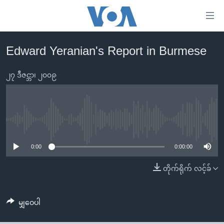
သုံး
ရ
လွယ်ကူ
Edward Yeranian's Report in Burmese
မူလစာမျက်နှာ
စေ
မြန်မာ
၂၇ ဒီဇင္ဘာ၊ ၂၀၀၉
သည့်
ကမ္ဘာ့သတင်းများ
Link
ဗွီဒီယို
နိုင်ငံတကာ
များ
သတင်းလွတ်လပ်ခွင့်
အမေရိကန်
No media source currently available
ပင်မ
ရပ်ဝန်းတခု လမ်းတခု အလွန်
တရုတ်
အကြောင်းအရာ
0:00
0:00:00
သို့
အင်္ဂလိပ်စာလေ့လာမယ်
အစ္စရေး-ပါလက်စတိုင်း
တိုက်ရိုက် လင့်ခ်
ကျော်
အပတ်စဉ်ကဏ္ဍများ
အမေရိကန်သုံးအီဒီယံ
ကြည့်
ရေဒီယိုနှင့်ရုပ်သံ အချက်အလက်များ
မကြေးမုံရဲ့ အင်္ဂလိပ်စာ
ရေဒီယို
ရန်
မျှဝေပါ
ပင်မ
ရေဒီယို/တီဗွီအစီအစဉ်
ရုပ်ရှင်ထဲက အင်္ဂလိပ်စာ
တီဗွီ