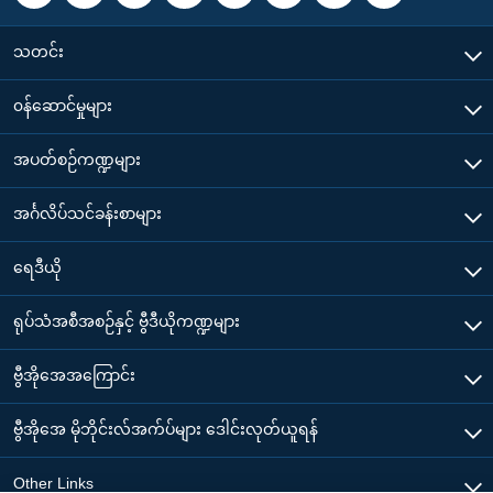
သတင်း
၀န်ဆောင်မှုများ
အပတ်စဉ်ကဏ္ဍများ
အင်္ဂလိပ်သင်ခန်းစာများ
ရေဒီယို
ရုပ်သံအစီအစဉ်နှင့် ဗွီဒီယိုကဏ္ဍများ
ဗွီအိုအေအကြောင်း
ဗွီအိုအေ မိုဘိုင်းလ်အက်ပ်များ ဒေါင်းလုတ်ယူရန်
Other Links