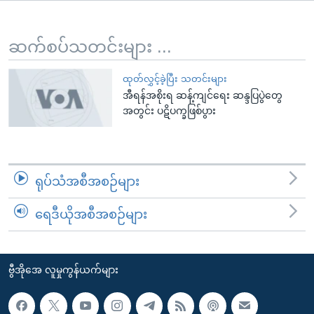
အ
သုတပဒေသာ အင်္ဂလိပ်စာ
ညွန်း
Learning English
စာမျက်နှာ
ဆက်စပ်သတင်းများ ...
သို့
ဗွီအိုအေ လူမှုကွန်ယက်များ
ကျော်
ထုတ်လွှင့်ခဲ့ပြီး သတင်းများ
အီရန်အစိုးရ ဆန့်ကျင်ရေး ဆန္ဒပြပွဲတွေ
ကြည့်
အတွင်း ပဋိပက္ခဖြစ်ပွား
ရန်
ဘာသာစကားများ
ရှာဖွေ
ရန်
နေရာ
ရုပ်သံအစီအစဉ်များ
သို့
ကျော်
ရေဒီယိုအစီအစဉ်များ
ရန်
ဗွီအိုအေ လူမှုကွန်ယက်များ