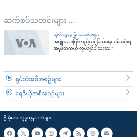
အ
သုတပဒေသာ အင်္ဂလိပ်စာ
ညွန်း
Learning English
စာမျက်နှာ
ဆက်စပ်သတင်းများ ...
သို့
ဗွီအိုအေ လူမှုကွန်ယက်များ
ကျော်
ထုတ်လွှင့်ခဲ့ပြီး သတင်းများ
အမျိုးသားပြန်လည်သင့်မြတ်ရေး စစ်အစိုးရ
ကြည့်
အမှန်တကယ် လုပ်ချင်ပါသလား?
ရန်
ဘာသာစကားများ
ရှာဖွေ
ရန်
နေရာ
ရုပ်သံအစီအစဉ်များ
သို့
ကျော်
ရေဒီယိုအစီအစဉ်များ
ရန်
ဗွီအိုအေ လူမှုကွန်ယက်များ