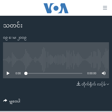
သုံး
ရ
လွယ်ကူ
သတင်း
မူလစာမျက်နှာ
စေ
မြန်မာ
၀၉ ေမ၊ ၂၀၀၉
သည့်
ကမ္ဘာ့သတင်းများ
Link
ဗွီဒီယို
နိုင်ငံတကာ
များ
သတင်းလွတ်လပ်ခွင့်
အမေရိကန်
No media source currently available
ပင်မ
ရပ်ဝန်းတခု လမ်းတခု အလွန်
တရုတ်
အကြောင်းအရာ
0:00
0:00:00
သို့
အင်္ဂလိပ်စာလေ့လာမယ်
အစ္စရေး-ပါလက်စတိုင်း
တိုက်ရိုက် လင့်ခ်
ကျော်
အပတ်စဉ်ကဏ္ဍများ
အမေရိကန်သုံးအီဒီယံ
ကြည့်
ရေဒီယိုနှင့်ရုပ်သံ အချက်အလက်များ
မကြေးမုံရဲ့ အင်္ဂလိပ်စာ
ရေဒီယို
ရန်
မျှဝေပါ
ပင်မ
ရေဒီယို/တီဗွီအစီအစဉ်
ရုပ်ရှင်ထဲက အင်္ဂလိပ်စာ
တီဗွီ