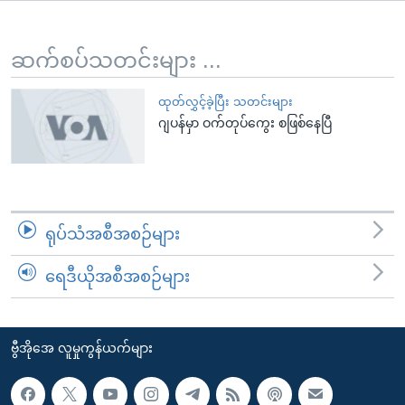
အ
သုတပဒေသာ အင်္ဂလိပ်စာ
ညွန်း
Learning English
စာမျက်နှာ
ဆက်စပ်သတင်းများ ...
သို့
ဗွီအိုအေ လူမှုကွန်ယက်များ
ကျော်
ထုတ်လွှင့်ခဲ့ပြီး သတင်းများ
ဂျပန်မှာ ဝက်တုပ်ကွေး စဖြစ်နေပြီ
ကြည့်
ရန်
ဘာသာစကားများ
ရှာဖွေ
ရန်
နေရာ
ရုပ်သံအစီအစဉ်များ
သို့
ကျော်
ရေဒီယိုအစီအစဉ်များ
ရန်
ဗွီအိုအေ လူမှုကွန်ယက်များ