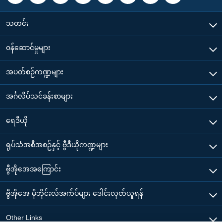
သတင်း
၀န်ဆောင်မှုများ
အပတ်စဉ်ကဏ္ဍများ
အင်္ဂလိပ်သင်ခန်းစာများ
ရေဒီယို
ရုပ်သံအစီအစဉ်နှင့် ဗွီဒီယိုကဏ္ဍများ
ဗွီအိုအေအကြောင်း
ဗွီအိုအေ မိုဘိုင်းလ်အက်ပ်များ ဒေါင်းလုတ်ယူရန်
Other Links