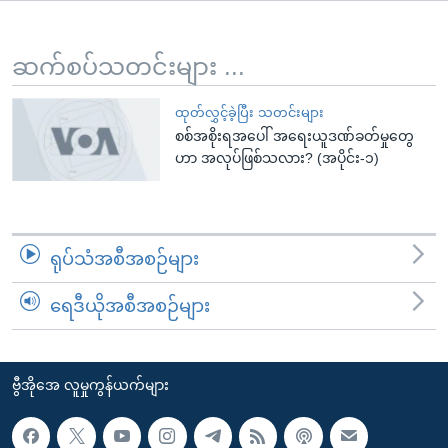
အ
သုတပဒေသာ အင်္ဂလိပ်စာ
ညွန်း
Learning English
စာမျက်နှာ
ဆက်စပ်သတင်းများ ...
သို့
ဗွီအိုအေ လူမှုကွန်ယက်များ
ကျော်
ထုတ်လွှင့်ခဲ့ပြီး သတင်းများ
စစ်အစိုးရအပေါ် အရေးယူဒဏ်ခတ်မှုတွေ
ကြည့်
ဟာ အလုပ်ဖြစ်သလား? (အပိုင်း-၁)
ရန်
ဘာသာစကားများ
ရှာဖွေ
ရန်
နေရာ
ရုပ်သံအစီအစဉ်များ
သို့
ကျော်
ရေဒီယိုအစီအစဉ်များ
ရန်
ဗွီအိုအေ လူမှုကွန်ယက်များ