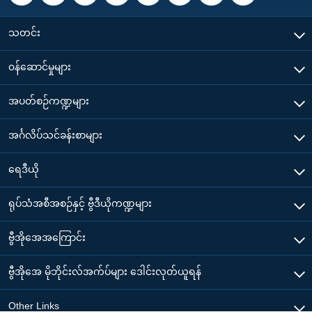
သတင်း
၀န်ဆောင်မှုများ
အပတ်စဉ်ကဏ္ဍများ
အင်္ဂလိပ်သင်ခန်းစာများ
ရေဒီယို
ရုပ်သံအစီအစဉ်နှင့် ဗွီဒီယိုကဏ္ဍများ
ဗွီအိုအေအကြောင်း
ဗွီအိုအေ မိုဘိုင်းလ်အက်ပ်များ ဒေါင်းလုတ်ယူရန်
Other Links