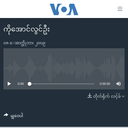
သုံး
ရ
လွယ်ကူ
ကိုအောင်လွင်ဦး
မူလစာမျက်နှာ
စေ
မြန်မာ
၀၈ ေအာက္တိုဘာ၊ ၂၀၀၉
သည့်
ကမ္ဘာ့သတင်းများ
Link
ဗွီဒီယို
နိုင်ငံတကာ
များ
သတင်းလွတ်လပ်ခွင့်
အမေရိကန်
No media source currently available
ပင်မ
ရပ်ဝန်းတခု လမ်းတခု အလွန်
တရုတ်
အကြောင်းအရာ
0:00
0:00:00
သို့
အင်္ဂလိပ်စာလေ့လာမယ်
အစ္စရေး-ပါလက်စတိုင်း
တိုက်ရိုက် လင့်ခ်
ကျော်
အပတ်စဉ်ကဏ္ဍများ
အမေရိကန်သုံးအီဒီယံ
ကြည့်
ရေဒီယိုနှင့်ရုပ်သံ အချက်အလက်များ
မကြေးမုံရဲ့ အင်္ဂလိပ်စာ
ရေဒီယို
ရန်
မျှဝေပါ
ပင်မ
ရေဒီယို/တီဗွီအစီအစဉ်
ရုပ်ရှင်ထဲက အင်္ဂလိပ်စာ
တီဗွီ