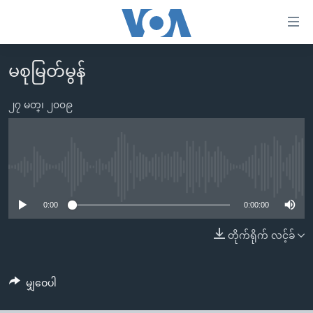
သုံး
ရ
လွယ်ကူ
မစုမြတ်မွန်
မူလစာမျက်နှာ
စေ
မြန်မာ
၂၇ မတ္၊ ၂၀၀၉
သည့်
ကမ္ဘာ့သတင်းများ
Link
ဗွီဒီယို
နိုင်ငံတကာ
များ
သတင်းလွတ်လပ်ခွင့်
အမေရိကန်
No media source currently available
ပင်မ
ရပ်ဝန်းတခု လမ်းတခု အလွန်
တရုတ်
အကြောင်းအရာ
0:00
0:00:00
သို့
အင်္ဂလိပ်စာလေ့လာမယ်
အစ္စရေး-ပါလက်စတိုင်း
တိုက်ရိုက် လင့်ခ်
ကျော်
အပတ်စဉ်ကဏ္ဍများ
အမေရိကန်သုံးအီဒီယံ
ကြည့်
ရေဒီယိုနှင့်ရုပ်သံ အချက်အလက်များ
မကြေးမုံရဲ့ အင်္ဂလိပ်စာ
ရေဒီယို
ရန်
မျှဝေပါ
ပင်မ
ရေဒီယို/တီဗွီအစီအစဉ်
ရုပ်ရှင်ထဲက အင်္ဂလိပ်စာ
တီဗွီ