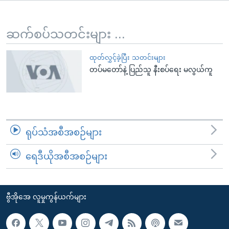
အ
သုတပဒေသာ အင်္ဂလိပ်စာ
ညွန်း
Learning English
စာမျက်နှာ
ဆက်စပ်သတင်းများ ...
သို့
ဗွီအိုအေ လူမှုကွန်ယက်များ
ကျော်
ထုတ်လွှင့်ခဲ့ပြီး သတင်းများ
တပ်မတော်နဲ့ ပြည်သူ နီးစပ်ရေး မလွယ်ကူ
ကြည့်
ရန်
ဘာသာစကားများ
ရှာဖွေ
ရန်
နေရာ
ရုပ်သံအစီအစဉ်များ
သို့
ကျော်
ရေဒီယိုအစီအစဉ်များ
ရန်
ဗွီအိုအေ လူမှုကွန်ယက်များ