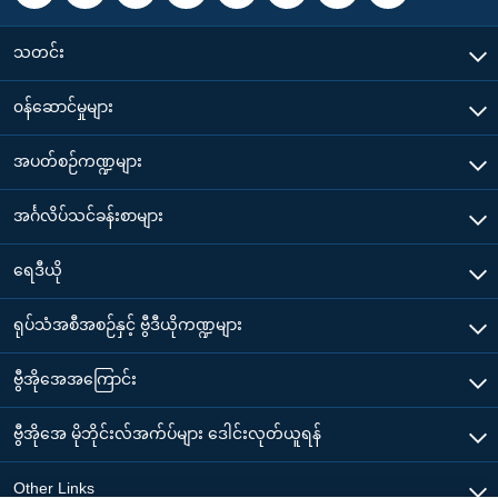
သတင်း
၀န်ဆောင်မှုများ
အပတ်စဉ်ကဏ္ဍများ
အင်္ဂလိပ်သင်ခန်းစာများ
ရေဒီယို
ရုပ်သံအစီအစဉ်နှင့် ဗွီဒီယိုကဏ္ဍများ
ဗွီအိုအေအကြောင်း
ဗွီအိုအေ မိုဘိုင်းလ်အက်ပ်များ ဒေါင်းလုတ်ယူရန်
Other Links