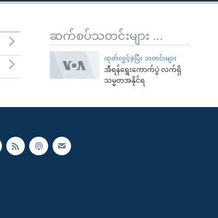
ဆက်စပ်သတင်းများ ...
ထုတ်လွှင့်ခဲ့ပြီး သတင်းများ
အီရန်ရွေးကောက်ပွဲ လက်ရှိ
သမ္မတအနိုင်ရ