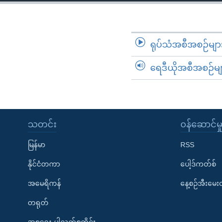
သုတပဒေသာ အင်္ဂလိပ်စာ
အ
ညွန်း
စာမျက်နှာ
သို့
ရုပ်သံအစီအစဉ်မျာ
ကျော်
ရေဒီယိုအစီအစဉ်မျ
ကြည့်
ရန်
ရှာဖွေ
ရန်
နေရာ
သတင်း
၀န်ဆောင်မှ
သို့
မြန်မာ
RSS
ကျော်
ရန်
နိုင်ငံတကာ
ပေါ့ဒ်ကတ်စ်
အမေရိကန်
နေ့စဉ်အီးမေ
တရုတ်