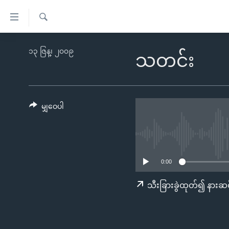
သုံး
ရ
ရှာဖွေ
လွယ်ကူ
မူလစာမျက်နှာ
၁၃ ဇြန္၊ ၂၀၀၉
ရ
သတင်း
စေ
မြန်မာ
လာ
သည့်
ဒ်
ကမ္ဘာ့သတင်းများ
Link
ဗွီဒီယို
နိုင်ငံတကာ
မျှဝေပါ
များ
သတင်းလွတ်လပ်ခွင့်
အမေရိကန်
ပင်မ
ရပ်ဝန်းတခု လမ်းတခု အလွန်
တရုတ်
အကြောင်းအရာ
အင်္ဂလိပ်စာလေ့လာမယ်
အစ္စရေး-ပါလက်စတိုင်း
သို့
0:00
အပတ်စဉ်ကဏ္ဍများ
အမေရိကန်သုံးအီဒီယံ
ကျော်
သီးခြားခွဲထုတ်၍ နားဆင
ကြည့်
ရေဒီယိုနှင့်ရုပ်သံ အချက်အလက်များ
မကြေးမုံရဲ့ အင်္ဂလိပ်စာ
ရေဒီယို
ရန်
ရေဒီယို/တီဗွီအစီအစဉ်
ရုပ်ရှင်ထဲက အင်္ဂလိပ်စာ
တီဗွီ
ပင်မ