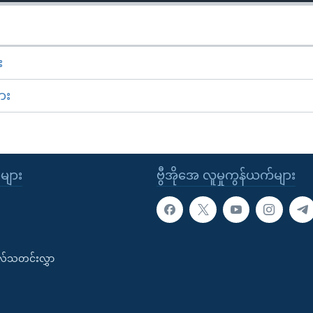
း
ား
ုများ
ဗွီအိုအေ လူမှုကွန်ယက်များ
းလ်သတင်းလွှာ