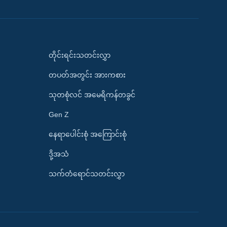
တိုင်းရင်းသတင်းလွှာ
တပတ်အတွင်း အားကစား
သုတစုံလင် အမေရိကန်တခွင်
Gen Z
နေရာပေါင်းစုံ အကြောင်းစုံ
ဒို့အသံ
သက်တံရောင်သတင်းလွှာ