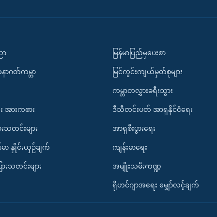
ပညာ
မြန်မာပြည်မှပေးစာ
အနာဂတ်ကမ္ဘာ
မြင်ကွင်းကျယ်မှတ်စုများ
ကမ္ဘာတလွှားခရီးသွား
း အားကစား
ဒီသီတင်းပတ် အာရှနိုင်ငံရေး
ားသတင်းများ
အာရှစီးပွားရေး
်မာ နှိုင်းယှဉ်ချက်
ကျန်းမာရေး
ပြားသတင်းများ
အမျိုးသမီးကဏ္ဍ
ရိုဟင်ဂျာအရေး မျှော်လင့်ချက်