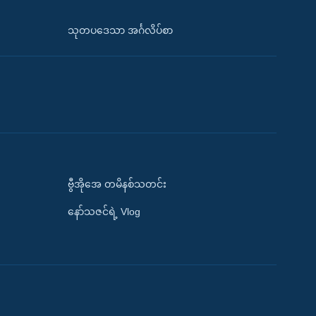
သုတပဒေသာ အင်္ဂလိပ်စာ
ဗွီအိုအေ တမိနစ်သတင်း
နော်သဇင်ရဲ့ Vlog