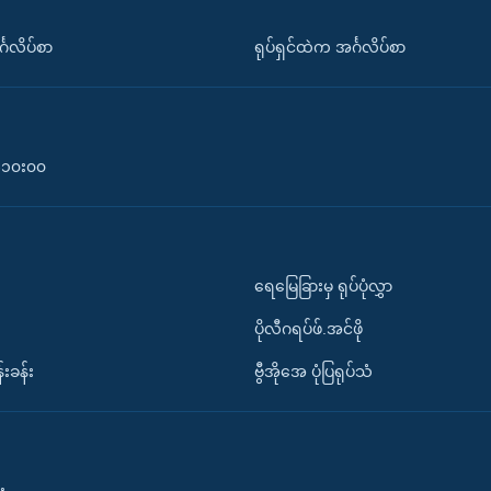
်္ဂလိပ်စာ
ရုပ်ရှင်ထဲက အင်္ဂလိပ်စာ
၀-၁၀း၀၀
ရေမြေခြားမှ ရုပ်ပုံလွှာ
ပိုလီဂရပ်ဖ်.အင်ဖို
်းခန်း
ဗွီအိုအေ ပုံပြရုပ်သံ