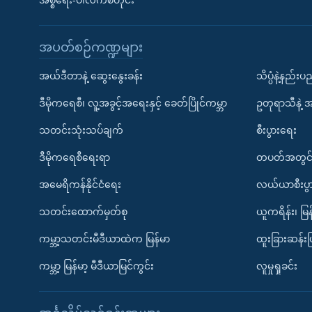
အစ္စရေး-ပါလက်စတိုင်း
အပတ်စဉ်ကဏ္ဍများ
အယ်ဒီတာနဲ့ ဆွေးနွေးခန်း
သိပ္ပံနဲ့နည်း
ဒီမိုကရေစီ၊ လူ့အခွင့်အရေးနှင့် ခေတ်ပြိုင်ကမ္ဘာ
ဥတုရာသီနဲ့ 
သတင်းသုံးသပ်ချက်
စီးပွားရေး
ဒီမိုကရေစီရေးရာ
တပတ်အတွင်
အမေရိကန်နိုင်ငံရေး
လယ်ယာစီးပွ
သတင်းထောက်မှတ်စု
ယူကရိန်း၊ မြန
ကမ္ဘာ့သတင်းမီဒီယာထဲက မြန်မာ
ထူးခြားဆန်း
ကမ္ဘာ့ မြန်မာ့ မီဒီယာမြင်ကွင်း
လူမှုရှုခင်း