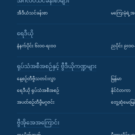
အင်္ဂလိပ်သင်ခန်းစာများ
အီဒီယံသင်ခန်းစာ
မကြေးမုံရဲ့အင
ရေဒီယို
နံနက်ပိုင်း ၆း၀၀-ရး၀၀
ညပိုင်း ၉း၀
ရုပ်သံအစီအစဉ်နှင့် ဗွီဒီယိုကဏ္ဍများ
နေ့စဉ်တီဗွီသတင်းလွှာ
မြန်မာ
ရေဒီယို ရုပ်သံအစီအစဉ်
နိုင်ငံတကာ
အပတ်စဉ်တီဗွီမဂ္ဂဇင်း
တွေ့ဆုံမေးမြန
ဗွီအိုအေအကြောင်း