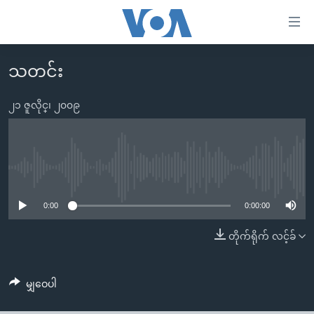
သုံး
ရ
လွယ်ကူ
သတင်း
မူလစာမျက်နှာ
စေ
မြန်မာ
၂၁ ဇူလိုင္၊ ၂၀၀၉
သည့်
ကမ္ဘာ့သတင်းများ
Link
ဗွီဒီယို
နိုင်ငံတကာ
များ
သတင်းလွတ်လပ်ခွင့်
အမေရိကန်
No media source currently available
ပင်မ
ရပ်ဝန်းတခု လမ်းတခု အလွန်
တရုတ်
အကြောင်းအရာ
0:00
0:00:00
သို့
အင်္ဂလိပ်စာလေ့လာမယ်
အစ္စရေး-ပါလက်စတိုင်း
တိုက်ရိုက် လင့်ခ်
ကျော်
အပတ်စဉ်ကဏ္ဍများ
အမေရိကန်သုံးအီဒီယံ
ကြည့်
ရေဒီယိုနှင့်ရုပ်သံ အချက်အလက်များ
မကြေးမုံရဲ့ အင်္ဂလိပ်စာ
ရေဒီယို
ရန်
မျှဝေပါ
ပင်မ
ရေဒီယို/တီဗွီအစီအစဉ်
ရုပ်ရှင်ထဲက အင်္ဂလိပ်စာ
တီဗွီ