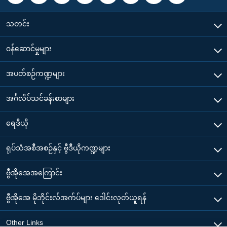
သတင်း
၀န်ဆောင်မှုများ
အပတ်စဉ်ကဏ္ဍများ
အင်္ဂလိပ်သင်ခန်းစာများ
ရေဒီယို
ရုပ်သံအစီအစဉ်နှင့် ဗွီဒီယိုကဏ္ဍများ
ဗွီအိုအေအကြောင်း
ဗွီအိုအေ မိုဘိုင်းလ်အက်ပ်များ ဒေါင်းလုတ်ယူရန်
Other Links