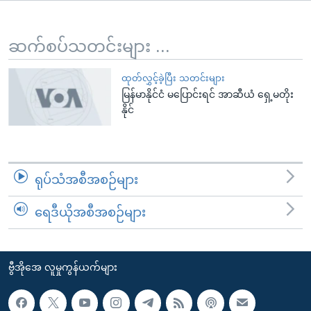
အ
သုတပဒေသာ အင်္ဂလိပ်စာ
ညွန်း
Learning English
စာမျက်နှာ
ဆက်စပ်သတင်းများ ...
သို့
ဗွီအိုအေ လူမှုကွန်ယက်များ
ကျော်
ထုတ်လွှင့်ခဲ့ပြီး သတင်းများ
မြန်မာနိုင်ငံ မပြောင်းရင် အာဆီယံ ရှေ့မတိုး
ကြည့်
နိုင်
ရန်
ဘာသာစကားများ
ရှာဖွေ
ရန်
နေရာ
ရုပ်သံအစီအစဉ်များ
သို့
ကျော်
ရေဒီယိုအစီအစဉ်များ
ရန်
ဗွီအိုအေ လူမှုကွန်ယက်များ