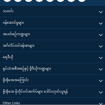
သတင်း
၀န်ဆောင်မှုများ
အပတ်စဉ်ကဏ္ဍများ
အင်္ဂလိပ်သင်ခန်းစာများ
ရေဒီယို
ရုပ်သံအစီအစဉ်နှင့် ဗွီဒီယိုကဏ္ဍများ
ဗွီအိုအေအကြောင်း
ဗွီအိုအေ မိုဘိုင်းလ်အက်ပ်များ ဒေါင်းလုတ်ယူရန်
Other Links