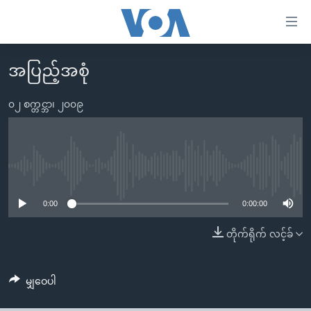
သုံး
ရ
လွယ်ကူ
အပြည့်အစုံ
မူလစာမျက်နှာ
စေ
မြန်မာ
၀၂ စက္တင္ဘာ၊ ၂၀၀၉
သည့်
ကမ္ဘာ့သတင်းများ
Link
ဗွီဒီယို
နိုင်ငံတကာ
များ
သတင်းလွတ်လပ်ခွင့်
အမေရိကန်
No media source currently available
ပင်မ
ရပ်ဝန်းတခု လမ်းတခု အလွန်
တရုတ်
အကြောင်းအရာ
0:00
0:00:00
သို့
အင်္ဂလိပ်စာလေ့လာမယ်
အစ္စရေး-ပါလက်စတိုင်း
တိုက်ရိုက် လင့်ခ်
ကျော်
အပတ်စဉ်ကဏ္ဍများ
အမေရိကန်သုံးအီဒီယံ
ကြည့်
ရေဒီယိုနှင့်ရုပ်သံ အချက်အလက်များ
မကြေးမုံရဲ့ အင်္ဂလိပ်စာ
ရေဒီယို
ရန်
မျှဝေပါ
ပင်မ
ရေဒီယို/တီဗွီအစီအစဉ်
ရုပ်ရှင်ထဲက အင်္ဂလိပ်စာ
တီဗွီ