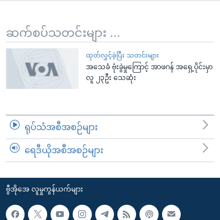
အ
သုတပဒေသာ အင်္ဂလိပ်စာ
ညွန်း
Learning English
စာမျက်နှာ
ဆက်စပ်သတင်းများ ...
သို့
ဗွီအိုအေ လူမှုကွန်ယက်များ
ကျော်
ထုတ်လွှင့်ခဲ့ပြီး သတင်းများ
အသေခံ ဗုံးခွဲမှုကြောင့် အာဖဂန် အရှေ့ပိုင်းမှာ
ကြည့်
လူ ၂၃ဦး သေဆုံး
ရန်
ဘာသာစကားများ
ရှာဖွေ
ရန်
နေရာ
ရုပ်သံအစီအစဉ်များ
သို့
ကျော်
ရေဒီယိုအစီအစဉ်များ
ရန်
ဗွီအိုအေ လူမှုကွန်ယက်များ