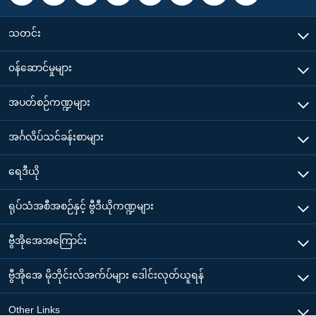
သတင်း
၀န်ဆောင်မှုများ
အပတ်စဉ်ကဏ္ဍများ
အင်္ဂလိပ်သင်ခန်းစာများ
ရေဒီယို
ရုပ်သံအစီအစဉ်နှင့် ဗွီဒီယိုကဏ္ဍများ
ဗွီအိုအေအကြောင်း
ဗွီအိုအေ မိုဘိုင်းလ်အက်ပ်များ ဒေါင်းလုတ်ယူရန်
Other Links