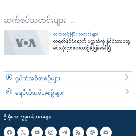
အ
သုတပဒေသာ အင်္ဂလိပ်စာ
ညွန်း
Learning English
စာမျက်နှာ
ဆက်စပ်သတင်းများ ...
သို့
ဗွီအိုအေ လူမှုကွန်ယက်များ
ကျော်
ထုတ်လွှင့်ခဲ့ပြီး သတင်းများ
တရုတ်နိုင်ငံရောက် မက္ကဆီကို နိုင်ငံသားတွေ
ကြည့်
စင်းလုံးငှားလေယာဉ်နဲ့ ပြန်ခေါ်ပြီ
ရန်
ဘာသာစကားများ
ရှာဖွေ
ရန်
နေရာ
ရုပ်သံအစီအစဉ်များ
သို့
ကျော်
ရေဒီယိုအစီအစဉ်များ
ရန်
ဗွီအိုအေ လူမှုကွန်ယက်များ