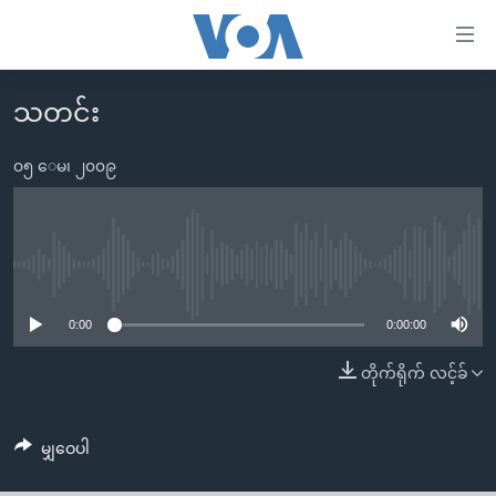
သုံး
ရ
လွယ်ကူ
သတင်း
မူလစာမျက်နှာ
စေ
မြန်မာ
၀၅ ေမ၊ ၂၀၀၉
သည့်
ကမ္ဘာ့သတင်းများ
Link
ဗွီဒီယို
နိုင်ငံတကာ
များ
သတင်းလွတ်လပ်ခွင့်
အမေရိကန်
No media source currently available
ပင်မ
ရပ်ဝန်းတခု လမ်းတခု အလွန်
တရုတ်
အကြောင်းအရာ
0:00
0:00:00
သို့
အင်္ဂလိပ်စာလေ့လာမယ်
အစ္စရေး-ပါလက်စတိုင်း
တိုက်ရိုက် လင့်ခ်
ကျော်
အပတ်စဉ်ကဏ္ဍများ
အမေရိကန်သုံးအီဒီယံ
ကြည့်
ရေဒီယိုနှင့်ရုပ်သံ အချက်အလက်များ
မကြေးမုံရဲ့ အင်္ဂလိပ်စာ
ရေဒီယို
ရန်
မျှဝေပါ
ပင်မ
ရေဒီယို/တီဗွီအစီအစဉ်
ရုပ်ရှင်ထဲက အင်္ဂလိပ်စာ
တီဗွီ