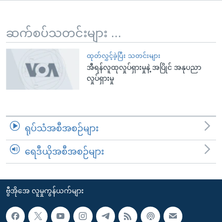
အ
သုတပဒေသာ အင်္ဂလိပ်စာ
ညွန်း
Learning English
စာမျက်နှာ
ဆက်စပ်သတင်းများ ...
သို့
ဗွီအိုအေ လူမှုကွန်ယက်များ
ကျော်
ထုတ်လွှင့်ခဲ့ပြီး သတင်းများ
အီရန်လူထုလှုပ်ရှားမှုနဲ့ အပြိုင် အနုပညာ
ကြည့်
လှုပ်ရှားမှု
ရန်
ဘာသာစကားများ
ရှာဖွေ
ရန်
နေရာ
ရုပ်သံအစီအစဉ်များ
သို့
ကျော်
ရေဒီယိုအစီအစဉ်များ
ရန်
ဗွီအိုအေ လူမှုကွန်ယက်များ