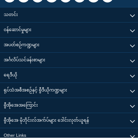
သတင်း
၀န်ဆောင်မှုများ
အပတ်စဉ်ကဏ္ဍများ
အင်္ဂလိပ်သင်ခန်းစာများ
ရေဒီယို
ရုပ်သံအစီအစဉ်နှင့် ဗွီဒီယိုကဏ္ဍများ
ဗွီအိုအေအကြောင်း
ဗွီအိုအေ မိုဘိုင်းလ်အက်ပ်များ ဒေါင်းလုတ်ယူရန်
Other Links