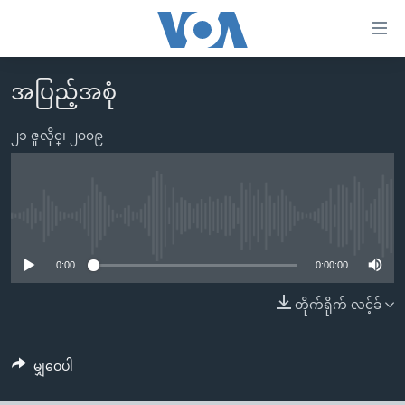
သုံး
ရ
လွယ်ကူ
အပြည့်အစုံ
မူလစာမျက်နှာ
စေ
မြန်မာ
၂၁ ဇူလိုင္၊ ၂၀၀၉
သည့်
ကမ္ဘာ့သတင်းများ
Link
ဗွီဒီယို
နိုင်ငံတကာ
များ
သတင်းလွတ်လပ်ခွင့်
အမေရိကန်
No media source currently available
ပင်မ
ရပ်ဝန်းတခု လမ်းတခု အလွန်
တရုတ်
အကြောင်းအရာ
0:00
0:00:00
သို့
အင်္ဂလိပ်စာလေ့လာမယ်
အစ္စရေး-ပါလက်စတိုင်း
တိုက်ရိုက် လင့်ခ်
ကျော်
အပတ်စဉ်ကဏ္ဍများ
အမေရိကန်သုံးအီဒီယံ
ကြည့်
ရေဒီယိုနှင့်ရုပ်သံ အချက်အလက်များ
မကြေးမုံရဲ့ အင်္ဂလိပ်စာ
ရေဒီယို
ရန်
မျှဝေပါ
ပင်မ
ရေဒီယို/တီဗွီအစီအစဉ်
ရုပ်ရှင်ထဲက အင်္ဂလိပ်စာ
တီဗွီ