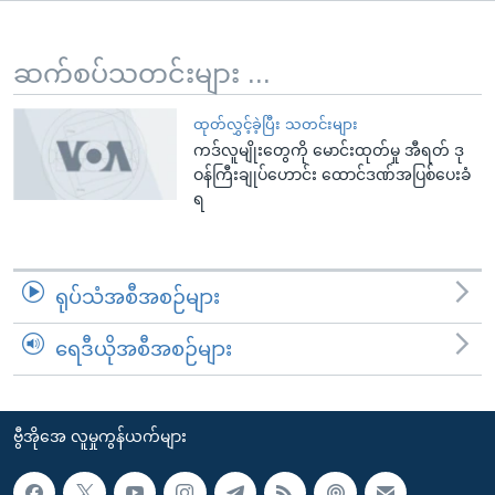
အ
သုတပဒေသာ အင်္ဂလိပ်စာ
ညွန်း
Learning English
စာမျက်နှာ
ဆက်စပ်သတင်းများ ...
သို့
ဗွီအိုအေ လူမှုကွန်ယက်များ
ကျော်
ထုတ်လွှင့်ခဲ့ပြီး သတင်းများ
ကဒ်လူမျိုးတွေကို မောင်းထုတ်မှု အီရတ် ဒု
ကြည့်
ဝန်ကြီးချုပ်ဟောင်း ထောင်ဒဏ်အပြစ်ပေးခံ
ရန်
ရ
ဘာသာစကားများ
ရှာဖွေ
ရန်
နေရာ
ရုပ်သံအစီအစဉ်များ
သို့
ကျော်
ရေဒီယိုအစီအစဉ်များ
ရန်
ဗွီအိုအေ လူမှုကွန်ယက်များ