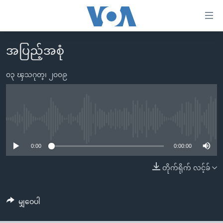
သုံး
ရ
လွယ်ကူ
အပြည့်အစုံ
မူလစာမျက်နှာ
စေ
မြန်မာ
၀၃ ၾသဂုတ္၊ ၂၀၀၉
သည့်
ကမ္ဘာ့သတင်းများ
Link
ဗွီဒီယို
နိုင်ငံတကာ
များ
သတင်းလွတ်လပ်ခွင့်
အမေရိကန်
No media source currently available
ပင်မ
ရပ်ဝန်းတခု လမ်းတခု အလွန်
တရုတ်
အကြောင်းအရာ
0:00
0:00:00
သို့
အင်္ဂလိပ်စာလေ့လာမယ်
အစ္စရေး-ပါလက်စတိုင်း
တိုက်ရိုက် လင့်ခ်
ကျော်
အပတ်စဉ်ကဏ္ဍများ
အမေရိကန်သုံးအီဒီယံ
ကြည့်
ရေဒီယိုနှင့်ရုပ်သံ အချက်အလက်များ
မကြေးမုံရဲ့ အင်္ဂလိပ်စာ
ရေဒီယို
ရန်
မျှဝေပါ
ပင်မ
ရေဒီယို/တီဗွီအစီအစဉ်
ရုပ်ရှင်ထဲက အင်္ဂလိပ်စာ
တီဗွီ