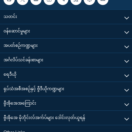
သတင်း
၀န်ဆောင်မှုများ
အပတ်စဉ်ကဏ္ဍများ
အင်္ဂလိပ်သင်ခန်းစာများ
ရေဒီယို
ရုပ်သံအစီအစဉ်နှင့် ဗွီဒီယိုကဏ္ဍများ
ဗွီအိုအေအကြောင်း
ဗွီအိုအေ မိုဘိုင်းလ်အက်ပ်များ ဒေါင်းလုတ်ယူရန်