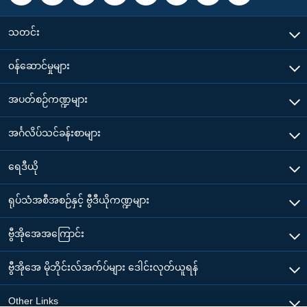
သတင်း
၀န်ဆောင်မှုများ
အပတ်စဉ်ကဏ္ဍများ
အင်္ဂလိပ်သင်ခန်းစာများ
ရေဒီယို
ရုပ်သံအစီအစဉ်နှင့် ဗွီဒီယိုကဏ္ဍများ
ဗွီအိုအေအကြောင်း
ဗွီအိုအေ မိုဘိုင်းလ်အက်ပ်များ ဒေါင်းလုတ်ယူရန်
Other Links