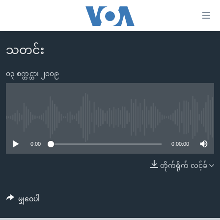
သုံး
ရ
လွယ်ကူ
သတင်း
မူလစာမျက်နှာ
စေ
မြန်မာ
၀၃ စက္တင္ဘာ၊ ၂၀၀၉
သည့်
ကမ္ဘာ့သတင်းများ
Link
ဗွီဒီယို
နိုင်ငံတကာ
များ
သတင်းလွတ်လပ်ခွင့်
အမေရိကန်
No media source currently available
ပင်မ
ရပ်ဝန်းတခု လမ်းတခု အလွန်
တရုတ်
အကြောင်းအရာ
0:00
0:00:00
သို့
အင်္ဂလိပ်စာလေ့လာမယ်
အစ္စရေး-ပါလက်စတိုင်း
တိုက်ရိုက် လင့်ခ်
ကျော်
အပတ်စဉ်ကဏ္ဍများ
အမေရိကန်သုံးအီဒီယံ
ကြည့်
ရေဒီယိုနှင့်ရုပ်သံ အချက်အလက်များ
မကြေးမုံရဲ့ အင်္ဂလိပ်စာ
ရေဒီယို
ရန်
မျှဝေပါ
ပင်မ
ရေဒီယို/တီဗွီအစီအစဉ်
ရုပ်ရှင်ထဲက အင်္ဂလိပ်စာ
တီဗွီ