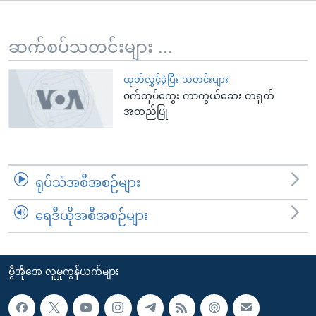
အ
သုတပဒေသာ အင်္ဂလိပ်စာ
ညွန်း
Learning English
စာမျက်နှာ
ဆက်စပ်သတင်းများ ...
သို့
ဗွီအိုအေ လူမှုကွန်ယက်များ
ကျော်
ထုတ်လွှင့်ခဲ့ပြီး သတင်းများ
၀က်တုပ်ကွေး ကာကွယ်ဆေး တရုတ်
ကြည့်
အတည်ပြု
ရန်
ဘာသာစကားများ
ရှာဖွေ
ရန်
နေရာ
ရုပ်သံအစီအစဉ်များ
သို့
ကျော်
ရေဒီယိုအစီအစဉ်များ
ရန်
ဗွီအိုအေ လူမှုကွန်ယက်များ