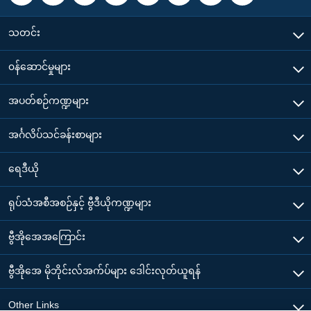
သတင်း
၀န်ဆောင်မှုများ
အပတ်စဉ်ကဏ္ဍများ
အင်္ဂလိပ်သင်ခန်းစာများ
ရေဒီယို
ရုပ်သံအစီအစဉ်နှင့် ဗွီဒီယိုကဏ္ဍများ
ဗွီအိုအေအကြောင်း
ဗွီအိုအေ မိုဘိုင်းလ်အက်ပ်များ ဒေါင်းလုတ်ယူရန်
Other Links