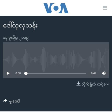
သုံး
ရ
လွယ်ကူ
ဒေါ်လှလှသန်း
မူလစာမျက်နှာ
စေ
မြန်မာ
၁၃ ဇူလိုင္၊ ၂၀၀၉
သည့်
ကမ္ဘာ့သတင်းများ
Link
ဗွီဒီယို
နိုင်ငံတကာ
များ
သတင်းလွတ်လပ်ခွင့်
အမေရိကန်
No media source currently available
ပင်မ
ရပ်ဝန်းတခု လမ်းတခု အလွန်
တရုတ်
အကြောင်းအရာ
0:00
6:49
သို့
အင်္ဂလိပ်စာလေ့လာမယ်
အစ္စရေး-ပါလက်စတိုင်း
တိုက်ရိုက် လင့်ခ်
ကျော်
အပတ်စဉ်ကဏ္ဍများ
အမေရိကန်သုံးအီဒီယံ
ကြည့်
ရေဒီယိုနှင့်ရုပ်သံ အချက်အလက်များ
မကြေးမုံရဲ့ အင်္ဂလိပ်စာ
ရေဒီယို
ရန်
မျှဝေပါ
ပင်မ
ရေဒီယို/တီဗွီအစီအစဉ်
ရုပ်ရှင်ထဲက အင်္ဂလိပ်စာ
တီဗွီ