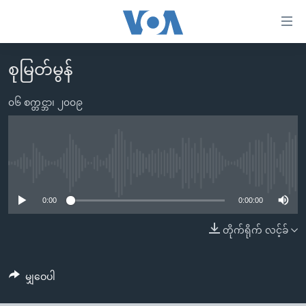
သုံး
ရ
လွယ်ကူ
စုမြတ်မွန်
မူလစာမျက်နှာ
စေ
မြန်မာ
၀၆ စက္တင္ဘာ၊ ၂၀၀၉
သည့်
ကမ္ဘာ့သတင်းများ
Link
ဗွီဒီယို
နိုင်ငံတကာ
များ
သတင်းလွတ်လပ်ခွင့်
အမေရိကန်
No media source currently available
ပင်မ
ရပ်ဝန်းတခု လမ်းတခု အလွန်
တရုတ်
အကြောင်းအရာ
0:00
0:00:00
သို့
အင်္ဂလိပ်စာလေ့လာမယ်
အစ္စရေး-ပါလက်စတိုင်း
တိုက်ရိုက် လင့်ခ်
ကျော်
အပတ်စဉ်ကဏ္ဍများ
အမေရိကန်သုံးအီဒီယံ
ကြည့်
ရေဒီယိုနှင့်ရုပ်သံ အချက်အလက်များ
မကြေးမုံရဲ့ အင်္ဂလိပ်စာ
ရေဒီယို
ရန်
မျှဝေပါ
ပင်မ
ရေဒီယို/တီဗွီအစီအစဉ်
ရုပ်ရှင်ထဲက အင်္ဂလိပ်စာ
တီဗွီ