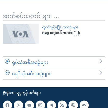
အ
သုတပဒေသာ အင်္ဂလိပ်စာ
ညွန်း
Learning English
စာမျက်နှာ
ဆက်စပ်သတင်းများ ...
သို့
ဗွီအိုအေ လူမှုကွန်ယက်များ
ကျော်
ထုတ်လွှင့်ခဲ့ပြီး သတင်းများ
Blog တွေပေါ်ကဟင်းမျိုးစုံ
ကြည့်
ရန်
ဘာသာစကားများ
ရှာဖွေ
ရန်
နေရာ
ရုပ်သံအစီအစဉ်များ
သို့
ကျော်
ရေဒီယိုအစီအစဉ်များ
ရန်
ဗွီအိုအေ လူမှုကွန်ယက်များ