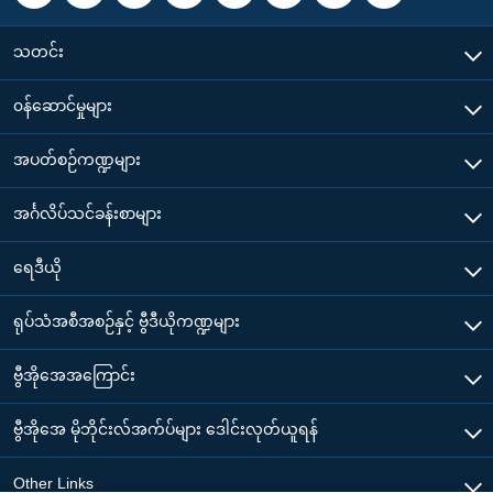
သတင်း
၀န်ဆောင်မှုများ
အပတ်စဉ်ကဏ္ဍများ
အင်္ဂလိပ်သင်ခန်းစာများ
ရေဒီယို
ရုပ်သံအစီအစဉ်နှင့် ဗွီဒီယိုကဏ္ဍများ
ဗွီအိုအေအကြောင်း
ဗွီအိုအေ မိုဘိုင်းလ်အက်ပ်များ ဒေါင်းလုတ်ယူရန်
Other Links